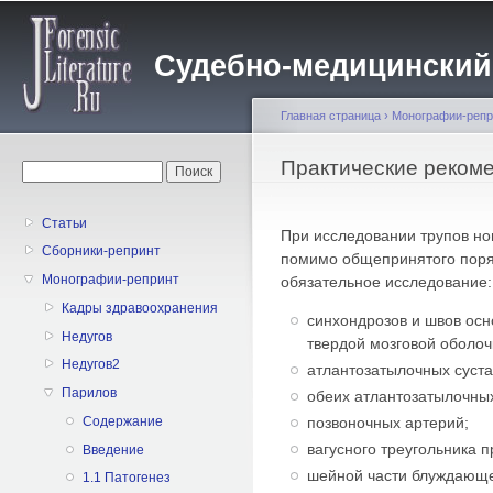
Пе
о
Судебно-медицинский жу
с
Главная страница
›
Монографии-репр
Вы здесь
Практические реком
Форма поиска
Поиск
Статьи
При исследовании трупов но
Сборники-репринт
помимо общепринятого поряд
Монографии-репринт
обязательное исследование:
Кадры здравоохранения
синхондрозов и швов осн
Недугов
твердой мозговой оболоч
Недугов2
атлантозатылочных суста
Парилов
обеих атлантозатылочны
позвоночных артерий;
Содержание
вагусного треугольника п
Введение
шейной части блуждающег
1.1 Патогенез