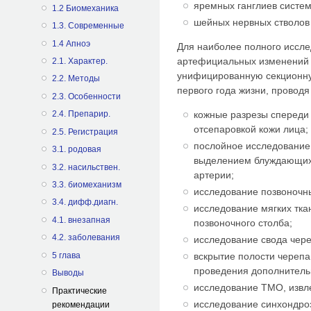
яремных ганглиев систе
1.2 Биомеханика
шейных нервных стволов 
1.3. Современные
1.4 Апноэ
Для наиболее полного иссл
артефициальных изменений 
2.1. Характер.
унифицированную секционну
2.2. Методы
первого года жизни, провод
2.3. Особенности
2.4. Препарир.
кожные разрезы спереди
отсепаровкой кожи лица;
2.5. Регистрация
послойное исследование 
3.1. родовая
выделением блуждающих 
3.2. насильствен.
артерии;
3.3. биомеханизм
исследование позвоночн
3.4. дифф.диагн.
исследование мягких тка
4.1. внезапная
позвоночного столба;
4.2. заболевания
исследование свода чере
5 глава
вскрытие полости черепа
проведения дополнитель
Выводы
исследование ТМО, извле
Практические
исследование синхондро
рекомендации