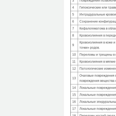
3
Повреждения позвоночн
4
Гипоксические или трав
5
Интрадуральные кровои
6
Сохранение конфигурац
7
Кефалогематома в облас
8
Кровоизлияния в перед
Кровоизлияния в коже и
9
точки» родов.
10
Переломы и трещины в к
11
Кровоизлияния в мягкие
12
Патологические изменен
Очаговые повреждения в
13
повреждения вещества с
14
Локальные повреждения
15
Локальные повреждения 
16
Локальные эпидуральны
17
Локальные повреждения 
18
Переломы костей свода 