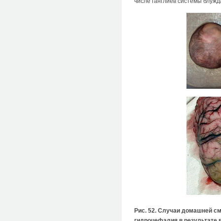
числе ганглиев системы блуж
Рис. 52. Случаи домашней см
гидроцефалия в результате 