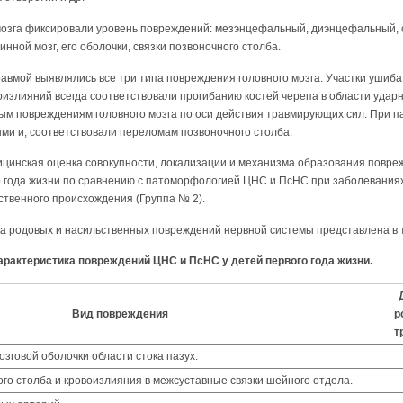
мозга фиксировали уровень повреждений: мезэнцефальный, диэнцефальный,
нной мозг, его оболочки, связки позвоночного столба.
равмой выявлялись все три типа повреждения головного мозга. Участки ушиба
излияний всегда соответствовали прогибанию костей черепа в области удар
м повреждениям головного мозга по оси действия травмирующих сил. При п
ми и, соответствовали переломам позвоночного столба.
цинская оценка совокупности, локализации и механизма образования повр
о года жизни по сравнению с патоморфологией ЦНС и ПсНС при заболеваниях
ственного происхождения (Группа № 2).
а родовых и насильственных повреждений нервной системы представлена в т
арактеристика повреждений ЦНС и ПсНС у детей первого года жизни.
Вид повреждения
р
т
зговой оболочки области стока пазух.
о столба и кровоизлияния в межсуставные связки шейного отдела.