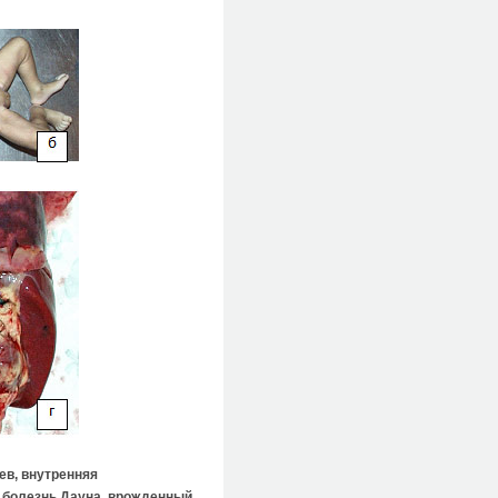
ев, внутренняя
, болезнь Дауна, врожденный