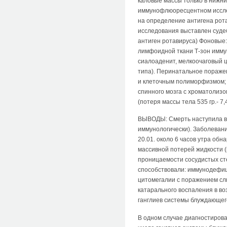
каловые массы только в нижни
иммунофлюоресцентном исслед
на определение антигена рота
исследования выставлен суде
антиген ротавируса) Фоновые:
лимфоидной ткани Т-зон имму
сиалоаденит, мелкоочаговый 
типа). Перинатальное пораже
и клеточным полиморфизмом; 
спинного мозга с хроматолизо
(потеря массы тела 535 гр.- 7,
ВЫВОДЫ: Смерть наступила в 
иммунологически). Заболевани
20.01. около 6 часов утра об
массивной потерей жидкости (
проницаемости сосудистых ст
способствовали: иммунодефиц
цитомегалии с поражением сл
катарального воспаления в в
ганглиев системы блуждающег
В одном случае диагностиров