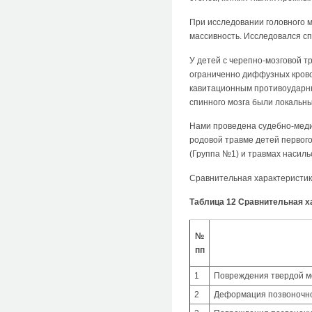
При исследовании головного 
массивность. Исследовался спи
У детей с черепно-мозговой т
ограниченно диффузных крово
кавитационным противоударны
спинного мозга были локальны
Нами проведена судебно-меди
родовой травме детей первог
(Группа №1) и травмах насиль
Сравнительная характеристик
Таблица 12 Сравнительная х
№
пп
1
Повреждения твердой мо
2
Деформация позвоночног