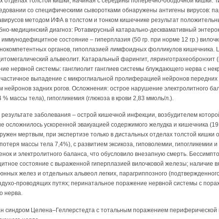
х отделах толстой кишки, начиная с середины поперечно-ободочной кишки. 
овании со специфическими сыворотками обнаружены антигены вирусов: пар
вирусов методом ИФА в толстом и тонком кишечнике результат положительны
бно-медицинский диагноз: Ротавирусный катарально-десквамативный энтерок
 иммунодефицитное состояние – гиперплазия (50 гр. при норме 12 гр.) вилоч
нокомпетентных органов, гипоплазией лимфоидных фолликулов кишечника. 
цитомегалический альвеолит. Катаральный фарингит, ляринготрахеобронхит 
ние нервной системы: ганглиолит ганглиев системы блуждающего нерва с нек
частичное выпадение с микроглиальной пролиферацией нейронов передних
м нейронов задних рогов. Осложнения: острое нарушение электролитного бал
4 % массы тела), гипогликемия (глюкоза в крови 2,83 ммоль/л.).
результате заболевания – острой кишечной инфекции, возбудителем которо
е осложнилось ускоренной эвакуацией содержимого желудка и кишечника (19.01
наружен мертвым, при экспертизе только в дистальных отделах толстой кишки
потеря массы тела 7,4%), с развитием эксикоза, гиповолемии, гипогликемии
енок и электролитного баланса, что обусловило внезапную смерть. Бессимп
итное состояние с выраженной гиперплазией вилочковой железы; наличие в
юнных желез и отдельных альвеол легких, парагриппозного (подтвержденног
оздухо-проводящих путях; перинатальное поражение нервной системы с пора
о нерва.
ан синдром Целена–Геллерстедта с тотальным поражением периферической 