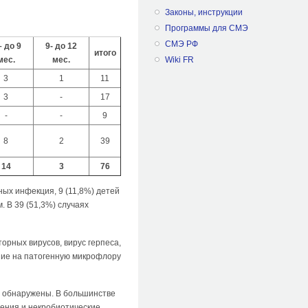
Законы, инструкции
Программы для СМЭ
СМЭ РФ
– до 9
9- до 12
итого
Wiki FR
мес.
мес.
3
1
11
3
-
17
-
-
9
8
2
39
14
3
76
ных инфекция, 9 (11,8%) детей
 В 39 (51,3%) случаях
рных вирусов, вирус герпеса,
ние на патогенную микрофлору
и обнаружены. В большинстве
ения и некробиотические