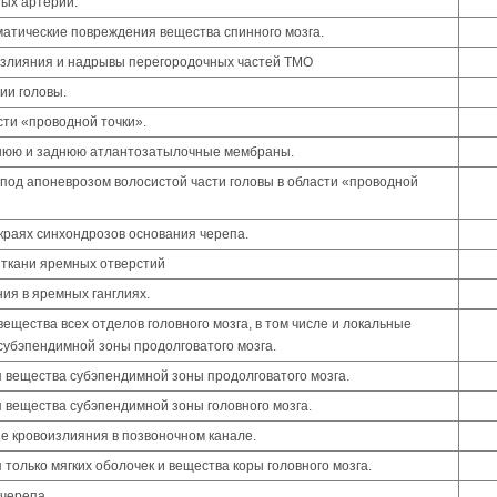
ых артерий.
матические повреждения вещества спинного мозга.
злияния и надрывы перегородочных частей ТМО
ии головы.
ти «проводной точки».
нюю и заднюю атлантозатылочные мембраны.
 под апоневрозом волосистой части головы в области «проводной
раях синхондрозов основания черепа.
 ткани яремных отверстий
ия в яремных ганглиях.
ещества всех отделов головного мозга, в том числе и локальные
убэпендимной зоны продолговатого мозга.
 вещества субэпендимной зоны продолговатого мозга.
вещества субэпендимной зоны головного мозга.
е кровоизлияния в позвоночном канале.
только мягких оболочек и вещества коры головного мозга.
черепа.