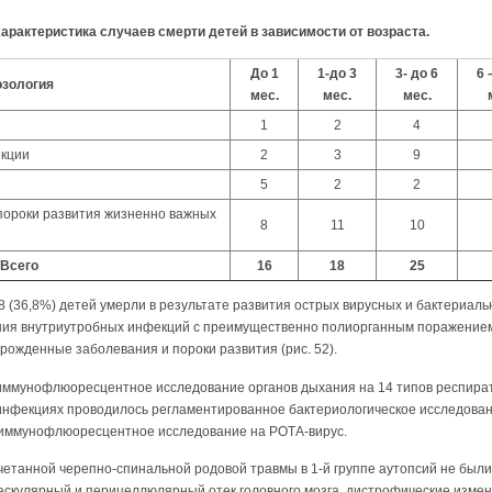
арактеристика случаев смерти детей в зависимости от возраста.
До 1
1-до 3
3- до 6
6 
зология
мес.
мес.
мес.
1
2
4
екции
2
3
9
5
2
2
пороки развития жизненно важных
8
11
10
Всего
16
18
25
8 (36,8%) детей умерли в результате развития острых вирусных и бактериаль
ания внутриутробных инфекций с преимущественно полиорганным поражением.
ожденные заболевания и пороки развития (рис. 52).
 иммунофлюоресцентное исследование органов дыхания на 14 типов респирато
 инфекциях проводилось регламентированное бактериологическое исследова
 иммунофлюоресцентное исследование на РОТА-вирус.
етанной черепно-спинальной родовой травмы в 1-й группе аутопсий не был
скулярный и перицеллюлярный отек головного мозга, дистрофические измен