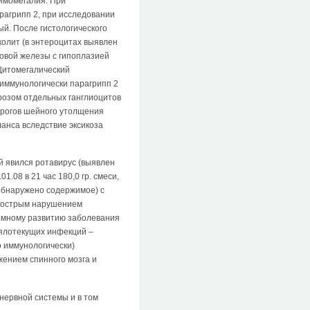
Тимомегалия. При
агрипп 2, при исследовании
й. После гистологического
олит (в энтероцитах выявлен
ковой железы с гипоплазией
Цитомегалический
(иммунологически парагрипп 2
розом отдельных ганглиоцитов
 рогов шейного утолщения
анса вследствие эксикоза
й явился ротавирус (выявлен
.08 в 21 час 180,0 гр. смеси,
 обнаружено содержимое) с
 и острым нарушением
томному развитию заболевания
ялотекущих инфекций –
о иммунологически)
жением спинного мозга и
нервной системы и в том