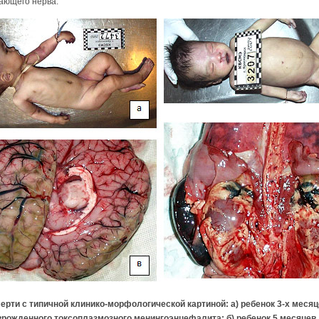
дающего нерва.
ерти с типичной клинико-морфологической картиной: а) ребенок 3-х месяц
врожденного токсоплазмозного менингоэнцефалита; б) ребенок 5 месяцев