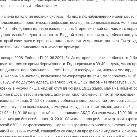
вленные основным заболеванием.
выявлена патология нервной системы. Из них в 3-х наблюдениях имели место
нерализованная герпетическая инфекция, последняя. сопровождалась менинг
В 2-х наблюдениях выявлен изолированный герпетический ганглиолит с пор
 дыхательной недостаточностью. В одной экспертизе смерть ребенка наступ
который сочетался с герпетическим ганглиолитом яремных ганглиев. Смерть 
вствии, мы приводим его в качестве примера.
января 2008. Ребенок П. 21.06.2007 г/р. Из истории развития ребенка: от 2
недели, анемия во время беременности. Роды срочные в 39-40 недель, масса п
же диагноз: церебральная ишемия 1 ст., с-м возбуждения, ишемия миокарда, 
07 жалобы на насморк, повышение температуры до 37,4°, малопродуктивный к
бабушки по другому адресу. Диагноз: ОРВИ. 17.12. вызов – температура 37.4,
варенные кусочки пищи, жидкий стул дл 4-х раз. 19.12 жалоб мама на момент 
ближе к удовлетворительному, активный, спал спокойно, аппетит не нарушен
зистые чистые. 27.12.07 вызов, у ребенка вновь повышение температуры до 
, температура не повышалась, самочувствие удовлетворительное, активный, а
1.01.08 и 14.01.08 патронаж м/с после прививки АКДС. Со слов мамы 10.01.08 
те инъекции без особенностей. 20.01.08 мама нашла ребенка мертвым в крова
ссой 6700 г. Макроскопически - картина выраженного эксикоза, с сухостью се
Тонкий кишечник пустой, спавшийся со следами прозрачной жидкости. Ярко-ж