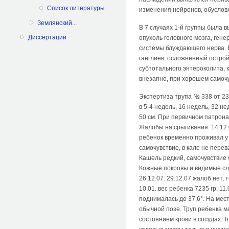
Список литературы
изменения нейронов, обусло
Землянский...
В 7 случаях 1-й группы была 
Диссертации
опухоль головного мозга, ге
системы блуждающего нерва. 
ганглиев, осложненный острой
субтотального энтероколита, 
внезапно, при хорошем самочу
Экспертиза трупа № 338 от 23 
в 5-4 недель, 16 недель, 32 
50 см. При первичном патрона
Жалобы на срыгивания. 14.12.
ребенок временно проживал у 
самочувствие, в кале не пере
Кашель редкий, самочувствие 
Кожные покровы и видимые сли
26.12.07. 29.12.07 жалоб нет
10.01. вес ребенка 7235 гр. 1
поднималась до 37,6°. На мес
обычной позе. Труп ребенка ма
состоянием крови в сосудах. 