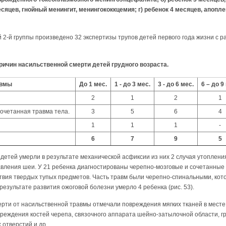
есяцев, гнойный менингит, менингококкцемия; г) ребенок 4 месяцев, апопл
2-й группы произведено 32 экспертизы трупов детей первого года жизни с 
ричин насильственной смерти детей грудного возраста.
авмы
До 1 мес.
1 - до 3 мес.
3 - до 6 мес.
6 – до 9
2
1
2
1
сочетанная травма тела.
3
5
6
4
1
1
1
-
6
7
9
5
 детей умерли в результате механической асфиксии из них 2 случая утоплени
авления шеи. У 21 ребенка диагностированы черепно-мозговые и сочетанные
твия твердых тупых предметов. Часть травм были черепно-спинальными, кото
результате развития ожоговой болезни умерло 4 ребенка (рис. 53).
рти от насильственной травмы отмечали повреждения мягких тканей в месте
реждения костей черепа, связочного аппарата шейно-затылочной области, г
 отверстий и др.