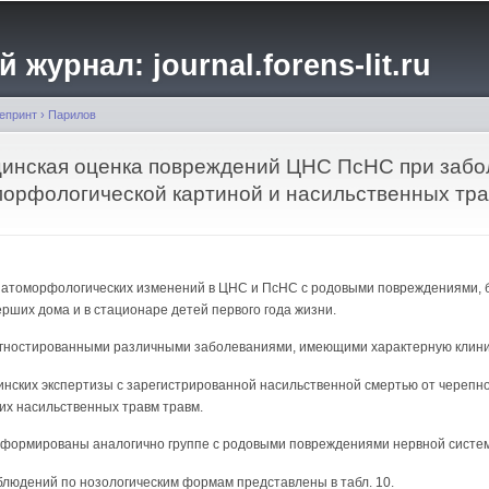
Перейти к
основному
журнал: journal.forens-lit.ru
содержанию
епринт
›
Парилов
цинская оценка повреждений ЦНС ПсНС при забо
морфологической картиной и насильственных тра
патоморфологических изменений в ЦНС и ПсНС с родовыми повреждениями,
рших дома и в стационаре детей первого года жизни.
 диагностированными различными заболеваниями, имеющими характерную клин
цинских экспертизы с зарегистрированной насильственной смертью от черепн
их насильственных травм травм.
сформированы аналогично группе с родовыми повреждениями нервной систе
блюдений по нозологическим формам представлены в табл. 10.