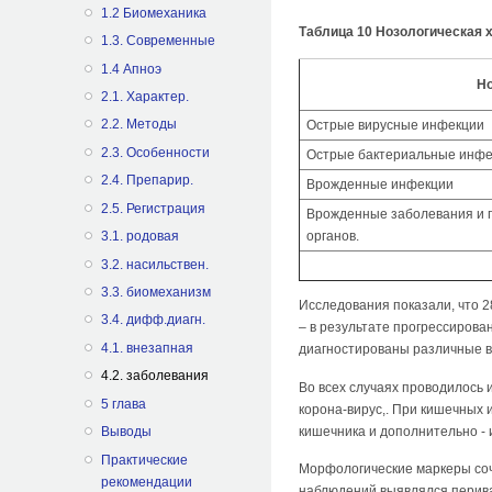
1.2 Биомеханика
Таблица 10 Нозологическая х
1.3. Современные
1.4 Апноэ
Но
2.1. Характер.
2.2. Методы
Острые вирусные инфекции
2.3. Особенности
Острые бактериальные инф
2.4. Препарир.
Врожденные инфекции
2.5. Регистрация
Врожденные заболевания и 
органов.
3.1. родовая
3.2. насильствен.
3.3. биомеханизм
Исследования показали, что 2
3.4. дифф.диагн.
– в результате прогрессиров
4.1. внезапная
диагностированы различные вр
4.2. заболевания
Во всех случаях проводилось
5 глава
корона-вирус,. При кишечных
кишечника и дополнительно -
Выводы
Практические
Морфологические маркеры соч
рекомендации
наблюдений выявлялся перива