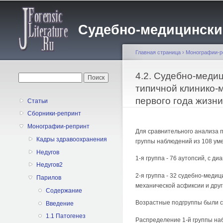
Судебно-медицинский 
Главная страница
›
Монографии-р
Вы здесь
4.2. Судебно-меди
Форма поиска
Поиск
типичной клинико-
первого года жизни
Статьи
Сборники-репринт
Монографии-репринт
Для сравнительного анализа 
Кадры здравоохранения
группы наблюдений из 108 уме
Недугов
1-я группа - 76 аутопсий, с
Недугов2
2-я группа - 32 судебно-меди
Парилов
механической асфиксии и друг
Содержание
Возрастные подгруппы были 
Введение
1.1 Патогенез
Распределение 1-й группы на