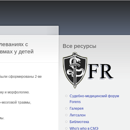
леваниях с
Все ресурсы
вмах у детей
 были сформированы 2-ве
ику и морфологию.
Судебно-медицинский форум
Forens
о-мозговой травмы,
Галерея
Литсалон
мы.
Библиотека
Who's who в СМЭ