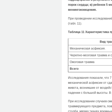
порок сердца; в) ребенок 5 м
менингококкцемия.
При проведении исследований 
(табл. 11).
Таблица 11 Характеристика п
Вид тр
Механическая асфиксия.
Черепно-мозговая травма и 
Ожоговая травма
Всего
Исследования показали, что 7
механической асфиксии от сд
живота, возникшие от воздейс
падении с большой высоты. В 
При исследовании случаев сме
травмирующего предмета, пов
столба, мягких тканях яремных