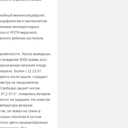
 гнойный менингоэнцефалит,
оэнцефалитом и ганглиолитом
ажением синокаротидных
ила от РОТА-вирусного
данного ребенка наступила
 беременности. Угроза выкидыша
ри рождении 3050 грамм, рост
хроническая гипоксия плода.
ашель. Болен с 11.12.07,
 рвота после кашля, страдает
осмотра не предъявляла.
. Свободно дышит носом.
37,2-37,4°, появилась вечером
ппетит не нарушен. На осмотре
температура вечером
тке, он лежал на спине в
розных оболочек и густым
елтого цвета кашицеобразные