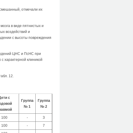
 смешанный, отмечали их
 мозга в виде пятнистых и
ных воздействий и
адении с высоты повреждения
еждений ЦНС и ПсНС при
 с характерной клиникой
абл. 12.
Дети с
Группа
Группа
одовой
№ 1
№ 2
равмой
100
-
3
100
-
7