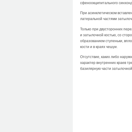
сфеноокципитального синхондр
При асинклетическом вставле
латеральной частями затылоч
Только при двусторонних пер
и затылочной костью, со сто
образованием ступеньки, впло
кости и в краях чешуи.
Отсутствие, каких либо наруж
характер внутренних краев тр
базилярную части затылочной 