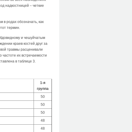
под надкостницей – четкие
 в родах обозначать, как
тот термин.
ямбдовидному и чешуйчатым
дении краев костей друг за
довой травмы расценивали
 частоте их встречаемости
тавлена в таблице 3.
1-я
группа
50
50
50
48
48