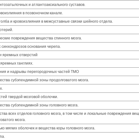
нтозатылочных и атлантоаксиального суставов.
воизлияния в позвоночном канале.
олба и кровоизлияния в межсуставные связки шейного отдела.
ртерий.
ческие повреждения вещества спинного мозга.
 синхондрозов основания черепа.
ни яремных отверстий
 яремных ганглиях.
ния и надрывы перегородочных частей ТМО
ства субэпендимной зоны продолговатого мозга.
х.
тей твердой мозговой оболочки.
ства субэпендимной зоны головного мозга.
ва всех отделов головного мозга, в том числе и локальные повреждения ве
оватого мозга.
о мягких оболочек и вещества коры головного мозга.
па.