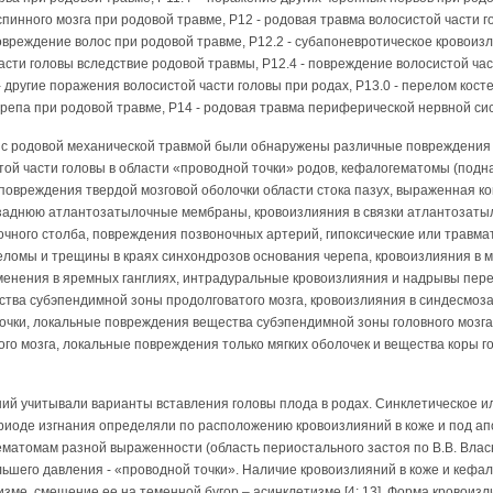
пинного мозга при родовой травме, P12 - родовая травма волосистой части г
повреждение волос при родовой травме, P12.2 - субапоневротическое кровоиз
части головы вследствие родовой травмы, P12.4 - повреждение волосистой ча
- другие поражения волосистой части головы при родах, P13.0 - перелом кост
ерепа при родовой травме, P14 - родовая травма периферической нервной си
с родовой механической травмой были обнаружены различные повреждения (т
той части головы в области «проводной точки» родов, кефалогематомы (под
 повреждения твердой мозговой оболочки области стока пазух, выраженная к
заднюю атлантозатылочные мембраны, кровоизлияния в связки атлантозаты
очного столба, повреждения позвоночных артерий, гипоксические или травм
еломы и трещины в краях синхондрозов основания черепа, кровоизлияния в 
зменения в яремных ганглиях, интрадуральные кровоизлияния и надрывы пер
тва субэпендимной зоны продолговатого мозга, кровоизлияния в синдесмоз
лочки, локальные повреждения вещества субэпендимной зоны головного мозг
ого мозга, локальные повреждения только мягких оболочек и вещества коры г
й учитывали варианты вставления головы плода в родах. Синклетическое и
риоде изгнания определяли по расположению кровоизлияний в коже и под ап
атомам разной выраженности (область периостального застоя по В.В. Власю
льшего давления - «проводной точки». Наличие кровоизлияний в коже и кефа
изме, смещение ее на теменной бугор – асинклетизме [4; 13]. Форма кровоиз