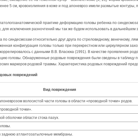
менее 5 см, кровоизлияния в коже и под апоневроз имели размытые контуры, 
патологоанатомической практике деформацию головы ребенка по синдесмозам
, для исключения разночтений мы так же будем использовать в дальнейшем э
а по синдесмозам относительно друг друга по стреловидному, венечному, л
енная конфигурация головы только при перекрестном или циркулярном захож
 коррелировалось с данными В.В. Власюка (1991). В качестве проявления ро
цию головы. Обнаруженные родовые повреждения были сведены в таблицу по
ских маркеров родовой травмы. Характеристика родовых повреждений предс
одовых повреждений
Вид повреждения
апоневрозом волосистой части головы в области «проводной точки» родов.
проводной точки».
й оболочки области стока пазух.
оловы.
и заднюю атлантозатылочные мембраны.