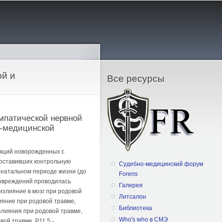
ой и
Все ресурсы
мпатической нервной
о-медицинской
екций новорожденных с
составивших контрольную
Судебно-медицинский форум
инатальном периоде жизни (до
Forens
 повреждений проводилась
Галерея
оизлияние в мозг при родовой
Литсалон
лияние при родовой травме,
Библиотека
злияния при родовой травме,
Who's who в СМЭ
ой травме, P11.5 -