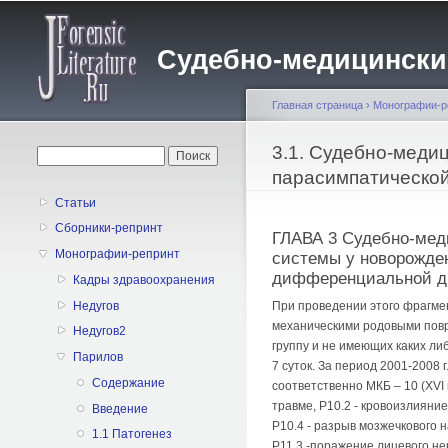
Судебно-медицинский 
Главная страница
›
Монографии-р
Вы здесь
3.1. Судебно-меди
Форма поиска
Поиск
парасимпатическо
Статьи
Сборники-репринт
ГЛАВА 3 Судебно-мед
Монографии-репринт
системы у новорожде
дифференциальной ди
Кадры здравоохранения
Недугов
При проведении этого фрагме
механическими родовыми повр
Недугов2
группу и не имеющих каких ли
Парилов
7 суток. За период 2001-2008
Содержание
соответственно МКБ – 10 (ХVI 
травме, P10.2 - кровоизлияни
Введение
P10.4 - разрыв мозжечкового 
1.1 Патогенез
P11.3 -поражение лицевого нер