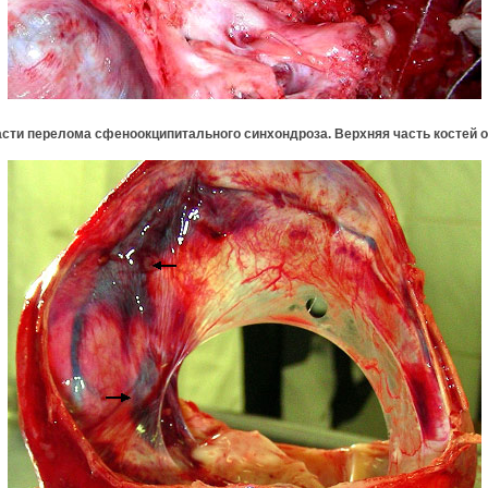
ласти перелома сфеноокципитального синхондроза. Верхняя часть костей 