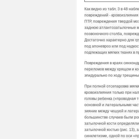
Как видно из табл. 3 в 48 на
повреждений - кровоизлияния 
ПТР, повреждения твердой моз
заднюю атлантозатылочные ме
позвоночного столба, поврежд
Достаточно характерно для гр
под апоневроз или под надкос
подлежащих мягких тканях в 
Повреждения в краях синхондр
переломов между хрящом и кос
эпидурально по ходу трещины
При полной отсепаровке мягк
кровоизлияния только при нал
головы ребенка («проводная 
основной и латеральными час
зияние между чешуей и латер
большинстве случаев были ро
затылочной кости определяли
затылочной костью (рис. 13),
синклетизме, одной по оси «п