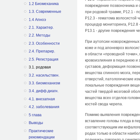
1.2 Биомеханика
повреждение позвоночника и с
1.3. Современные
при родовой травме, P12.1 - 
P12.3 - гематома волосистой 
1.4 Апноэ
процедур мониторинга, P12.8 
2.1. Характер.
P13.1 - другие повреждения ч
2.2. Методы
При аутопсии новорожденных 
2.3. Особенности
коже и под апоневроз волосис
2.4. Препарир.
в области «проводной точки»,
2.5. Регистрация
кровоизлияния в переднюю и 
суставов, деформация позвон
3.1. родовая
вещества спинного мозга, пер
3.2. насильствен.
отверстий, патологические и
3.3. биомеханизм
локальные повреждения вещес
3.4. дифф.диагн.
частей твердой мозговой обо
вещества всех отделов головн
4.1. внезапная
костей свода черепа.
4.2. заболевания
Помимо выявления повреждени
5 глава
вставление головы плода в пе
Выводы
соответствующим им кефалогем
Практические
родах только в области наибо
рекомендации
родничка» говорило о синклет