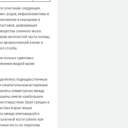
тся сочетание следующих
чки» родов, кефалогематомы в
воизлияния в переднюю и
 суставов, деформация
вещества спинного мозга.
коже волосистой части головы,
но кровоизлияний в коже и
го столба.
ли полных сдвиговых
плением жидкой крови
ределялись поднадкостничные
и синклетическом вставлении
овались симметрично между
Трещины имели наибольшее
ым отверстием. Края трещин в
стках в крае чешуи
оз между клиновидной и
тылочной кости (обеих при
очная кость по перелому