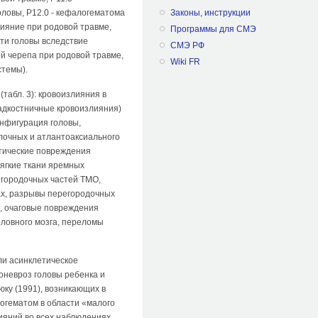
оловы, P12.0 - кефалогематома
Законы, инструкции
лияние при родовой травме,
Программы для СМЭ
сти головы вследствие
СМЭ РФ
ей черепа при родовой травме,
Wiki FR
стемы).
абл. 3): кровоизлияния в
надкостничные кровоизлияния)
онфигурация головы,
лочных и атлантоаксиального
атические повреждения
мягкие ткани яремных
егородочных частей ТМО,
ах, разрывы перегородочных
а, очаговые повреждения
оловного мозга, переломы
ли асинклетическое
оневроз головы ребенка и
ку (1991), возникающих в
логематом в области «малого
лияний во всех наблюдениях