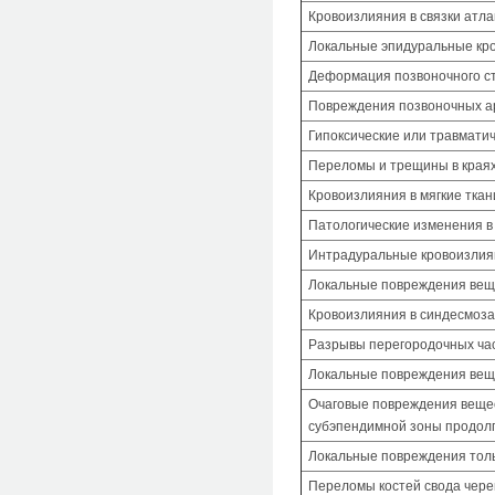
Кровоизлияния в связки атла
Локальные эпидуральные кро
Деформация позвоночного ст
Повреждения позвоночных а
Гипоксические или травмати
Переломы и трещины в краях
Кровоизлияния в мягкие тка
Патологические изменения в
Интрадуральные кровоизлия
Локальные повреждения веще
Кровоизлияния в синдесмоза
Разрывы перегородочных час
Локальные повреждения веще
Очаговые повреждения вещест
субэпендимной зоны продолг
Локальные повреждения тольк
Переломы костей свода чере