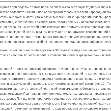
блюдениях при родовой травме нервной системы во всех случаях диагностируе
в коже волосистой части и под апоневрозом головы в области «проводной то
говой оболочки области стока пазух, выраженная конфигурация головы, кро
мбраны, кровоизлияния в связки атлантозатылочных и атлантоаксиального
ения позвоночных артерий, гипоксические или травматические повреждения 
уппы наблюдений, что ни в одном из случаев не обнаружено кровоизлияний в 
тницу вне «проводной точки». Кроме того, ни в одном из случаев не обнаруже
проекции поврежденных костей основания черепа или деформаций позвоночно
озов затылочной кости обнаружены в 32 случаях в виде трещин, неполных и
тью со стороны полости черепа, с кровоизлияниями в хрящевой ткани и ско
.
их тканей головы по наружной поверхности черепа по ходу синхондрозов оп
ичии сдвигового перелома. В коже и мышцах повреждений не выявлялось. Пр
точка» с центром в проекции вершины ламбдовидного шва) трещины локализ
тями и между чешуей и латеральными частями затылочной кости (рис. 12). 
альными частями затылочной кости в области смыкания с большим затылочн
вные, отвесные. При наличии полного перелома синхондроза на наружных уча
сь отщепы. При наличии переломов трещины распространялись на синхондр
 замыкая основную часть затылочной кости. Задние края латеральной части за
роводной точки» при асинклетизме) по ходу переломов синхондрозов и затыл