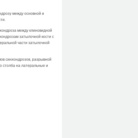
ндрозу между основной и
ти.
нхондроза между клиновидной
хондрозам затылочной кости с
теральной части затылочной
мов синхондрозов, разрывной
о столба на латеральные и