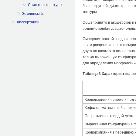
Список литературы
была округлой, диаметр – не 
контуры.
Землянский...
Диссертации
Общепринято в акушерской и 
родовую конфигурацию головы
Смещение костей свода череп
швам расценивалась как выраж
друга по швам, что полностью
только выраженную конфигура
для определения морфологиче
Таблица 3 Характеристика р
Кровоизлияния в коже и под 
Кефалогематома в области «
Повреждения твердой мозгово
Выраженная конфигурация г
Кровоизлияния в переднюю 