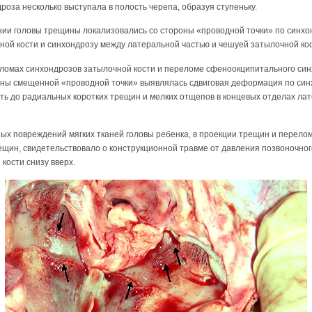
оза несколько выступала в полость черепа, образуя ступеньку.
нии головы трещины локализовались со стороны «проводной точки» по синхо
ной кости и синхондрозу между латеральной частью и чешуей затылочной кос
еломах синхондрозов затылочной кости и переломе сфеноокципитального си
роны смещенной «проводной точки» выявлялась сдвиговая деформация по син
ть до радиальных коротких трещин и мелких отщепов в концевых отделах ла
ных повреждений мягких тканей головы ребенка, в проекции трещин и перело
ещин, свидетельствовало о конструкционной травме от давления позвоночног
кости снизу вверх.