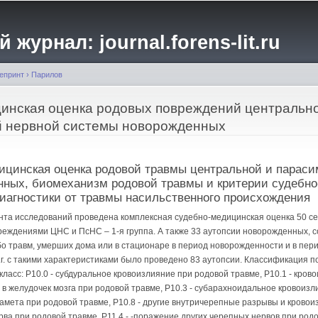
Перейти к
основному
журнал: journal.forens-lit.ru
содержанию
епринт
›
Парилов
цинская оценка родовых повреждений центральн
й нервной системы новорожденных
ицинская оценка родовой травмы центральной и параси
нных, биомеханизм родовой травмы и критерии судебн
агностики от травмы насильственного происхождения
нта исследований проведена комплексная судебно-медицинская оценка 50 с
еждениями ЦНС и ПсНС – 1-я группа. А также 33 аутопсии новорожденных, 
бо травм, умерших дома или в стационаре в период новорожденности и в пер
 г.г. с такими характеристиками было проведено 83 аутопсии. Классификация
класс: P10.0 - субдуральное кровоизлияние при родовой травме, P10.1 - кров
е в желудочек мозга при родовой травме, P10.3 - субарахноидальное кровоиз
намета при родовой травме, P10.8 - другие внутричерепные разрывы и кровои
ва при родовой травме, P11.4 - -поражение других черепных нервов при родов