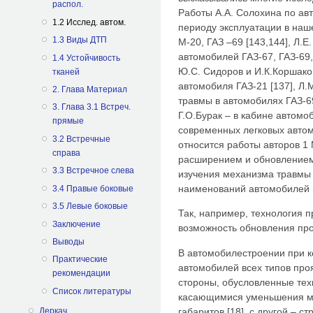
распол.
Работы А.А. Солохина по ав
1.2 Исслед. автом.
периоду эксплуатации в наш
1.3 Виды ДТП
М-20, ГАЗ –69 [143,144], Л.Е
автомобилей ГАЗ-67, ГАЗ-69,
1.4 Устойчивость
Ю.С. Сидоров и И.К.Коршако
тканей
автомобиля ГАЗ-21 [137], Л.
2. Глава Материал
травмы в автомобилях ГАЗ-69
3. Глава 3.1 Встреч.
Г.О.Бурак – в кабине автомоб
прямые
современных легковых автом
3.2 Встречные
относится работы авторов 1 
справа
расширением и обновление
3.3 Встречное слева
изучения механизма травмы 
наименований автомобилей н
3.4 Правые боковые
3.5 Левые боковые
Так, например, технология 
Заключение
возможность обновления прод
Выводы
В автомобилестроении при 
Практические
автомобилей всех типов про
рекомендации
стороны, обусловленные те
Список литературы
касающимися уменьшения ма
габаритов [18], с другой –
Деркач