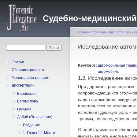
Пе
о
Судебно-медицинский жу
с
Главная страница
›
Диссертации
›
Де
Вы здесь
Исследование автом
Форма поиска
Поиск
Статьи
Keywords:
автомобильная травм
Сборники-репринт
автомобиль
1.2. Исследование авто
Монографии-репринт
Диссертации
При дорожно-транспортных 
сопровождающихся столкнов
Баринская
салон автомобиля, ввиду не
Богомолова
пространства по отношению 
Гальцев
исполняет двоякую роль – 
Дебой (Оглавление)
травмы, непосредственно вз
Введение
О необходимости исследован
1. Глава 1.1 Место
высказывались многие исслед