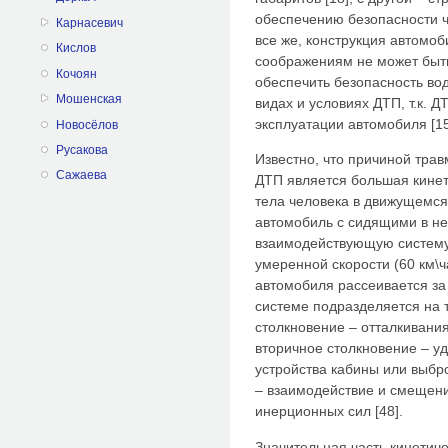
обеспечению безопасности 
Карнасевич
все же, конструкция автомо
Кислов
соображениям не может быть
Кочоян
обеспечить безопасность вод
Мошенская
видах и условиях ДТП, т.к.
эксплуатации автомобиля [15
Новосёлов
Русакова
Известно, что причиной трав
Сажаева
ДТП является большая кинет
тела человека в движущемс
автомобиль с сидящими в н
взаимодействующую систему
умеренной скорости (60 км\ч
автомобиля рассеивается за 
системе подразделяется на 
столкновение – отталкивани
вторичное столкновение – у
устройства кабины или выбро
– взаимодействие и смещени
инерционных сил [48].
Значительная часть кинетич