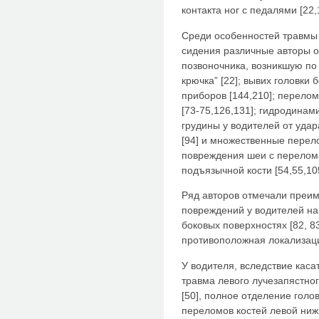
контакта ног с педалями [22,
Среди особенностей травмы
сидения различные авторы о
позвоночника, возникшую по 
крючка” [22]; вывих головки
приборов [144,210]; перелом
[73-75,126,131]; гидродинам
грудины у водителей от уда
[94] и множественные перело
повреждения шеи с перелом
подъязычной кости [54,55,10
Ряд авторов отмечали преи
повреждений у водителей на
боковых поверхностях [82, 8
противоположная локализаци
У водителя, вследствие каса
травма левого лучезапястног
[50], полное отделение гол
переломов костей левой ниж