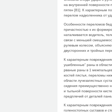
на внутренней поверхности 
пятен [81]. К характерным 
перелом надколенника от уда
Особенности переломов бед
причастностью к их формиро
наталкивается водитель, тел
связи с меньшей смещаемост
рулевым колесом, объясняют
двусторонних и тройных пере
К характерным повреждениям
ушибленные” раны в област
рваные раны в 1 межпальце
костей пястья, переломы ниж
области лучезапястных суста
сидения преимущественно 
и тыльной поверхности кист
предплечий от деталей панел
К характерным повреждениям
голеностопных суставов и ст