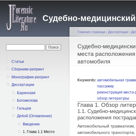
Пе
о
Судебно-медицинский жу
с
Главная страница
›
Диссертации
›
Де
Вы здесь
Судебно-медицински
Форма поиска
Поиск
места расположения
автомобиля
Статьи
Сборники-репринт
Монографии-репринт
Keywords:
автомобильная травм
Диссертации
пассажир
реконструкция места
Баринская
обзор литературы
Богомолова
Глава 1. Обзор лите
Гальцев
1.1. Судебно-медицинск
Дебой (Оглавление)
расположения пострада
Введение
Автомобильный травматизм,
1. Глава 1.1 Место
автомобильного транспорта,