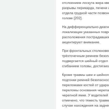
отслоением лоскута жира кв
разрывы перикарда, печени 
отдела грудной части позвон
голове [202].
На дифференциально-диагно
локализации указанных пов
расположения пострадавших
акцентируют внимание.
При фронтальных столкнове
трёхточечным ремнем безоп
подвергается шейный отдел 
сгибанием головы, достигающ
Кроме травмы шеи и шейного
подгонки ремней безопаснос
переломами костей от удара
переломы основания черепа
черепной ямке. У водителей
отмечено, что тяжесть трав
случае нахождения на задне