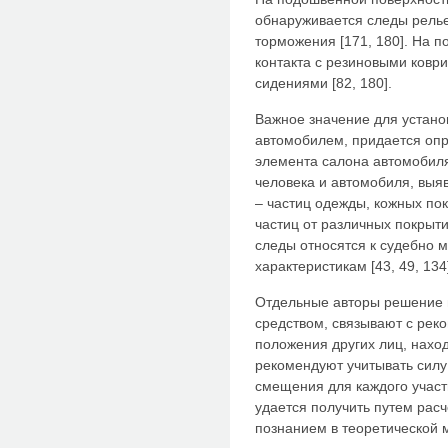
обнаруживается следы релье
торможения [171, 180]. На 
контакта с резиновыми ковр
сидениями [82, 180].
Важное значение для устано
автомобилем, придается оп
элемента салона автомобиля
человека и автомобиля, выя
– частиц одежды, кожных по
частиц от различных покрыти
следы относятся к судебно 
характеристикам [43, 49, 134
Отдельные авторы решение 
средством, связывают с рек
положения других лиц, нахо
рекомендуют учитывать силу
смещения для каждого участ
удается получить путем рас
познанием в теоретической м