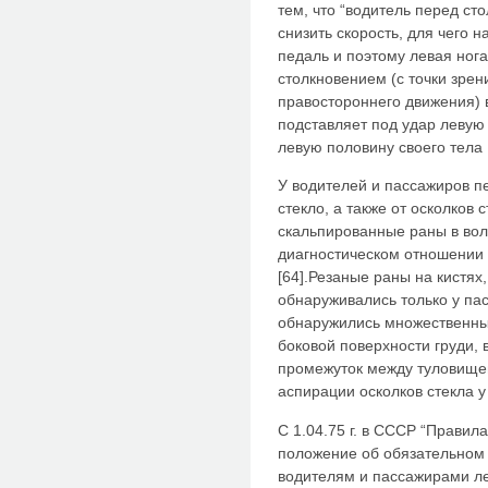
тем, что “водитель перед с
снизить скорость, для чего 
педаль и поэтому левая нога
столкновением (с точки зрен
правостороннего движения) в
подставляет под удар левую 
левую половину своего тела 
У водителей и пассажиров п
стекло, а также от осколков
скальпированные раны в вол
диагностическом отношении 
[64].Резаные раны на кистях
обнаруживались только у па
обнаружились множественны
боковой поверхности груди, 
промежуток между туловищем
аспирации осколков стекла у
С 1.04.75 г. в СССР “Прави
положение об обязательном
водителям и пассажирами л