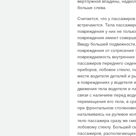
вертлужной впадины, надкол
больше слева.
Считается, что у пассажиро
встречаются. Тела пассажир
повреждения у них не только
повреждения имеют совершенн
Ввиду большей подвижности,
повреждения от сотрясения 
повреждаемость внутренних 
пассажиров переднего сиден
приборов, лобовое стекло, п
месте водителя деталей и р
в повреждениях у водителя и
движения тела водителя и п
связи с наличием перед вод
перемещения его тела, в ср
при фронтальном столкновени
наталкиваясь на рулевое коле
тело пассажира сразу же см
лобовому стеклу. Большей 
пассажиров, располагающихс