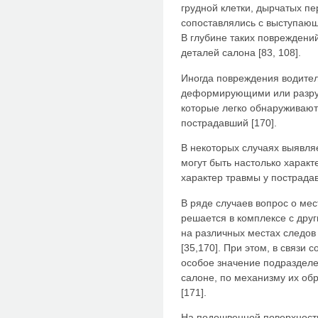
грудной клетки, дырчатых п
сопоставлялись с выступающ
В глубине таких повреждени
деталей салона [83, 108].
Иногда повреждения водите
деформирующими или разру
которые легко обнаруживаютс
пострадавший [170].
В некоторых случаях выявл
могут быть настолько харак
характер травмы у пострадав
В ряде случаев вопрос о ме
решается в комплексе с дру
на различных местах следов 
[35,170]. При этом, в связи
особое значение подразделе
салоне, по механизму их об
[171].
На подошвенной поверхности