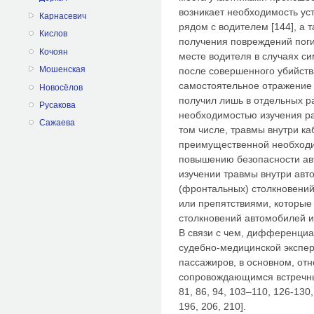
возникает необходимость ус
Карнасевич
рядом с водителем [144], а 
Кислов
получения повреждений пог
Кочоян
месте водителя в случаях с
Мошенская
после совершенного убийства
самостоятельное отражение
Новосёлов
получил лишь в отдельных ра
Русакова
необходимостью изучения ра
Сажаева
том числе, травмы внутри ка
преимущественной необходи
повышению безопасности ав
изучении травмы внутри авт
(фронтальных) столкновени
или препятствиями, которые
столкновений автомобилей и
В связи с чем, дифференциа
судебно-медицинской экспер
пассажиров, в основном, от
сопровождающимся встречным
81, 86, 94, 103–110, 126-130,
196, 206, 210].