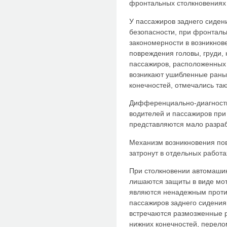
фронтальных столкновениях 
У пассажиров заднего сиден
безопасности, при фронталь
закономерности в возникнов
повреждения головы, груди, 
пассажиров, расположенных 
возникают ушибленные раны
конечностей, отмечались та
Дифференциально-диагности
водителей и пассажиров пр
представляются мало разра
Механизм возникновения пов
затронут в отдельных работах 
При столкновении автомаши
лишаются защиты в виде мо
являются ненадежным против
пассажиров заднего сидения
встречаются размозженные 
нижних конечностей, переломы