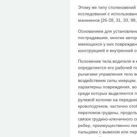
Этому же типу столкновени
исследования с использован
манекенов [26-28, 31, 33, 98,
Основанием для установлени
пострадавшим, многие авто
имеющихся у них повреждени
конструкцией и внутренней от
Положение тела водителя в
определяется его рабочей по
рычагами управления тело 
воздействием силы инерции.
характерны повреждения, в
среди которых выделяются п
рулевой колонки на передней
кровоподтеков, частично от
переломов грудины, продольн
связок грудино-ключичного 
ребер, преимущественно левы
пальцами с вывихом или пер