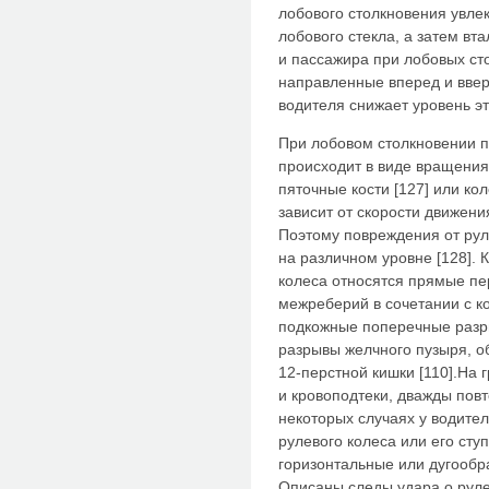
лобового столкновения увлек
лобового стекла, а затем вт
и пассажира при лобовых ст
направленные вперед и вве
водителя снижает уровень эти
При лобовом столкновении 
происходит в виде вращения
пяточные кости [127] или ко
зависит от скорости движен
Поэтому повреждения от рул
на различном уровне [128].
колеса относятся прямые пер
межреберий в сочетании с к
подкожные поперечные разр
разрывы желчного пузыря, о
12-перстной кишки [110].На
и кровоподтеки, дважды пов
некоторых случаях у водите
рулевого колеса или его сту
горизонтальные или дугообр
Описаны следы удара о руле