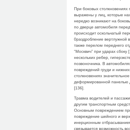
При боковых столкновениях
выражены у лиц, которые на
нередко возникают на боков
по дверце автомобиля перед
происходит оскольчатый пер
0раздробление вертлужной 
также перелом переднего от
“Москвич” при ударах сбоку 
нескольких ребер, гиперэкс
позвоночника. В автомобиля
повреждений груди и нижних
столкновениях значительное
деформированной панелью д
[136].
Травма водителей и пассажи
другим транспортным средст
Основным повреждением при
повреждение шейного и верхн
инерционным отбрасыванием
связывается возможность во