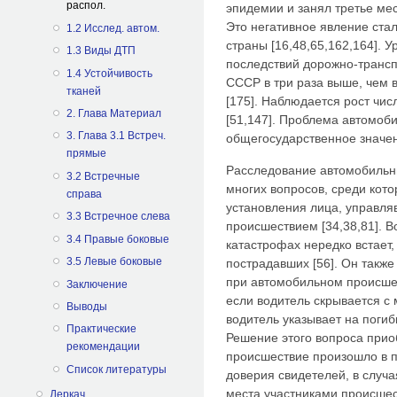
распол.
эпидемии и занял третье ме
Это негативное явление ста
1.2 Исслед. автом.
страны [16,48,65,162,164]. 
1.3 Виды ДТП
последствий дорожно-трансп
1.4 Устойчивость
СССР в три раза выше, чем 
тканей
[175]. Наблюдается рост чис
2. Глава Материал
[51,147]. Проблема автомоб
3. Глава 3.1 Встреч.
общегосударственное значе
прямые
Расследование автомобильн
3.2 Встречные
многих вопросов, среди кот
справа
установления лица, управл
3.3 Встречное слева
происшествием [34,38,81]. 
3.4 Правые боковые
катастрофах нередко встает,
3.5 Левые боковые
пострадавших [56]. Он также
при автомобильном происшес
Заключение
если водитель скрывается с
Выводы
водитель указывает на погиб
Практические
Решение этого вопроса приоб
рекомендации
происшествие произошло в 
Список литературы
доверия свидетелей, в случ
места участниками происшест
Деркач