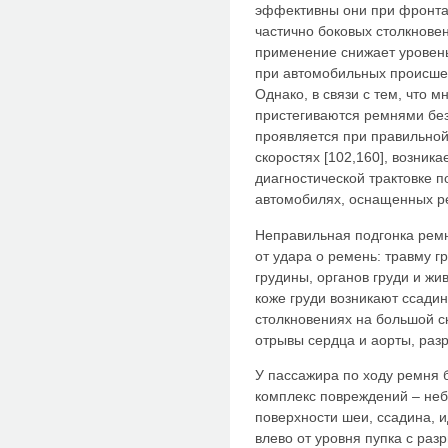
эффективны они при фронта
частично боковых столкновен
применение снижает уровень
при автомобильных происшеств
Однако, в связи с тем, что 
пристегиваются ремнями без
проявляется при правильной
скоростях [102,160], возник
диагностической трактовке 
автомобилях, оснащенных р
Неправильная подгонка ремн
от удара о ремень: травму г
грудины, органов груди и жи
коже груди возникают ссади
столкновениях на большой с
отрывы сердца и аорты, разр
У пассажира по ходу ремня 
комплекс повреждений – неб
поверхности шеи, ссадина, 
влево от уровня пупка с раз