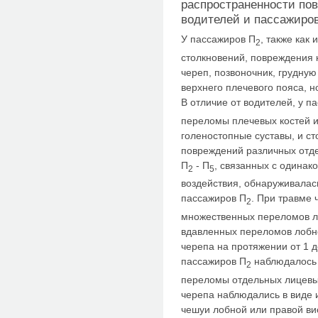
распространенности пов
водителей и пассажиров
У пассажиров П
, также как
2
столкновений, повреждения 
череп, позвоночник, грудную 
верхнего плечевого пояса, н
В отличие от водителей, у п
переломы плечевых костей и
голеностопные суставы, и с
повреждений различных отде
П
- П
, связанных с одинак
2
5
воздействия, обнаруживалас
пассажиров П
. При травме 
2
множественных переломов ли
вдавленных переломов лобн
черепа на протяжении от 1 д
пассажиров П
наблюдалось 
2
переломы отдельных лицевы
черепа наблюдались в виде
чешуи лобной или правой вис