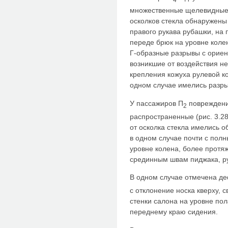
множественные щелевидные 
осколков стекла обнаружены 
правого рукава рубашки, на 
переде брюк на уровне коле
Г-образные разрывы с ориент
возникшие от воздействия 
крепления кожуха рулевой ко
одном случае имелись разры
У пассажиров П
повреждени
2
распространенные (рис. 3.2
от осколка стекла имелись 
в одном случае почти с пол
уровне колена, более протя
срединным швам пиджака, р
В одном случае отмечена д
с отклонение носка кверху,
стенки салона на уровне по
переднему краю сидения.