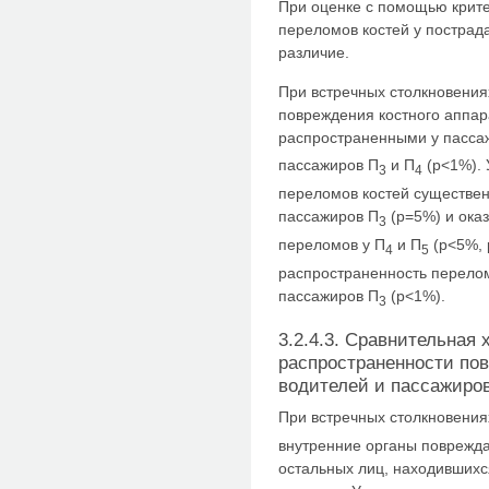
При оценке с помощью крит
переломов костей у пострад
различие.
При встречных столкновения
повреждения костного аппар
распространенными у пасса
пассажиров П
и П
(p<1%). 
3
4
переломов костей существен
пассажиров П
(p=5%) и ока
3
переломов у П
и П
(p<5%, 
4
5
распространенность перелом
пассажиров П
(p<1%).
3
3.2.4.3. Сравнительная 
распространенности пов
водителей и пассажиров
При встречных столкновения
внутренние органы поврежда
остальных лиц, находившихс