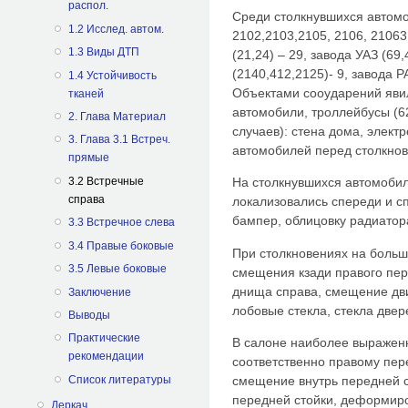
распол.
Среди столкнувшихся автомо
1.2 Исслед. автом.
2102,2103,2105, 2106, 21063
1.3 Виды ДТП
(21,24) – 29, завода УАЗ (69
(2140,412,2125)- 9, завода Р
1.4 Устойчивость
Объектами сооударений явил
тканей
автомобили, троллейбусы (6
2. Глава Материал
случаев): стена дома, элект
3. Глава 3.1 Встреч.
автомобилей перед столкнов
прямые
3.2 Встречные
На столкнувшихся автомоби
справа
локализовались спереди и с
бампер, облицовку радиатора
3.3 Встречное слева
3.4 Правые боковые
При столкновениях на большо
3.5 Левые боковые
смещения кзади правого пе
днища справа, смещение дви
Заключение
лобовые стекла, стекла двер
Выводы
Практические
В салоне наиболее выражен
рекомендации
соответственно правому пе
Список литературы
смещение внутрь передней с
передней стойки, деформиро
Деркач