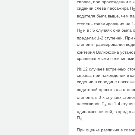
справа, при прохождении в 
сидении слева пассажира П
3
водителя была выше, чем п
степень травмирования на 1
П
и в : 6 случаях она была 
3
пределах 1-2 ступеней. При 
степени травмирования води
критерия Вилкоксона устано
сравниваемыми величинами 
Из 12 случаев встречных ст
справа, при нахождении в к
сидении в середине пассажи
водителей превышала степе
степени, в 3-х случаях степ
пассажиров П
на 1-4 ступен
4
одинаково низкой, в предела
П
.
4
При оценке различия в сово