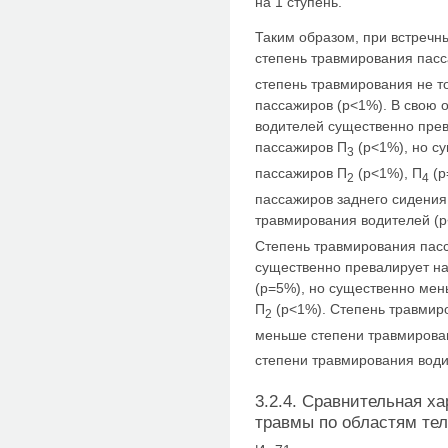
на 1 ступень.
Таким образом, при встречн
степень травмирования пас
степень травмирования не то
пассажиров (р<1%). В свою 
водителей существенно пре
пассажиров П
(р<1%), но с
3
пассажиров П
(р<1%), П
(р
2
4
пассажиров заднего сидения
травмирования водителей (р
Степень травмирования пасс
существенно превалирует н
(р=5%), но существенно ме
П
(р<1%). Степень травмир
2
меньше степени травмирова
степени травмирования води
3.2.4. Сравнительная х
травмы по областям тел