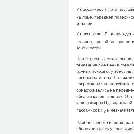
У пассажиров П
эти повреж
4
на лице, передней поверхнос
коленей.
У пассажиров П
повреждени
5
на лице, правой поверхности
конечностях.
При встречных столкновения
тенденция смещения локали
кожных покровах у всех лиц,
поверхности тела. На нижни
повреждений на наружных по
обнаруживались на передне-
области колен, голеней. Эт
у пассажиров П
, водителей
2
пассажиров П
и незначител
3
Наибольшее количество ран и
обнаруживалось у пассажир