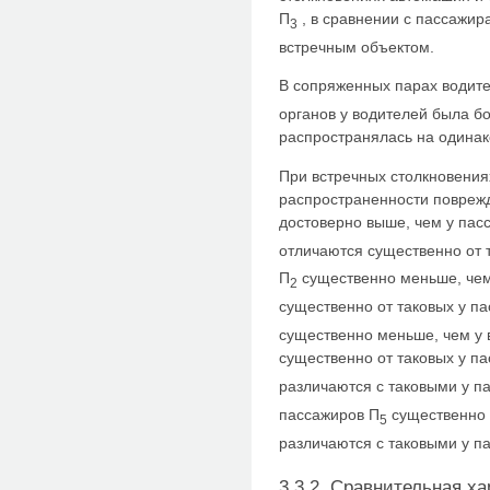
П
, в сравнении с пассажир
3
встречным объектом.
В сопряженных парах водите
органов у водителей была бо
распространялась на одинак
При встречных столкновения
распространенности поврежд
достоверно выше, чем у пас
отличаются существенно от 
П
существенно меньше, чем
2
существенно от таковых у п
существенно меньше, чем у 
существенно от таковых у п
различаются с таковыми у п
пассажиров П
существенно 
5
различаются с таковыми у п
3.3.2. Сравнительная х