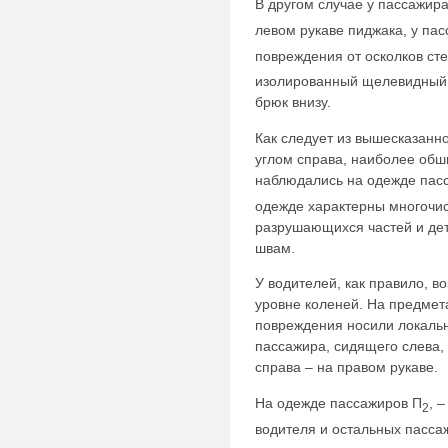
В другом случае у пассажир
левом рукаве пиджака, у па
повреждения от осколков сте
изолированный щелевидный 
брюк внизу.
Как следует из вышесказанно
углом справа, наиболее об
наблюдались на одежде пас
одежде характерны многочис
разрушающихся частей и де
швам.
У водителей, как правило, в
уровне коленей. На предмет
повреждения носили локаль
пассажира, сидящего слева, 
справа – на правом рукаве.
На одежде пассажиров П
, 
2
водителя и остальных пасс