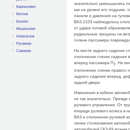
значительно уменьшались п
Карнасевич
как на уровне его подушки, 
Кислов
панели и давления на тулов
Кочоян
ВАЗ-2103 наблюдалось откло
от удара головой образовал
Мошенская
радиальные трещины на ветр
Новосёлов
голени пассажира повреждал
Русакова
На месте заднего сидения с
Сажаева
отклонение стенки сидения 
вперед пассажира П
. На ме
3
отклонение спинки правого 
заднего сидения вперед, де
задней двери.
Изменения в кабине автомо
не так значительно. Прежде 
рулевого управления. От тр
кпереди рулевого колеса в 
ВАЗ и отклонение рулевой к
линии столкновения автомоб
автомобилей ГАЗ-69 возник р