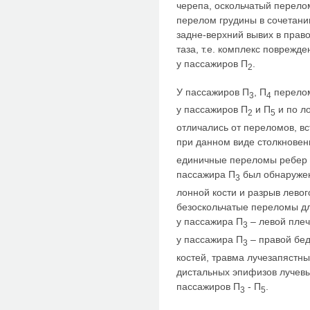
черепа, оскольчатый перело
перелом грудины в сочетан
задне-верхний вывих в прав
таза, т.е. комплекс поврежд
у пассажиров П
.
2
У пассажиров П
, П
перелом
3
4
у пассажиров П
и П
и по л
2
5
отличались от переломов, в
при данном виде столкновен
единичные переломы ребер 
пассажира П
был обнаружен
3
лонной кости и разрыв лево
безоскольчатые переломы д
у пассажира П
– левой плеч
3
у пассажира П
– правой бед
3
костей, травма лучезапястны
дистальных эпифизов лучевы
пассажиров П
- П
.
3
5