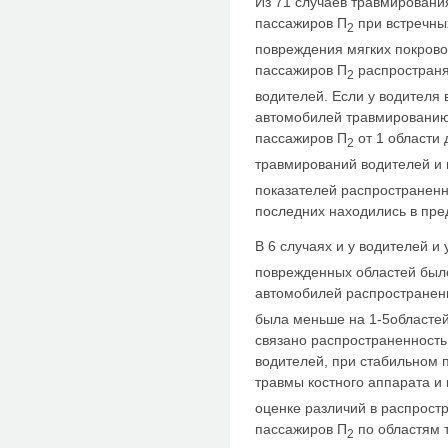
Из 71 случаев травмировани
пассажиров П
при встречных
2
повреждения мягких покровов
пассажиров П
распространя
2
водителей. Если у водителя 
автомобилей травмированию п
пассажиров П
от 1 области 
2
травмирований водителей и
показателей распространенн
последних находились в пред
В 6 случаях и у водителей и
поврежденных областей было
автомобилей распространен
была меньше на 1-5областей
связано распространенность
водителей, при стабильном
травмы костного аппарата и
оценке различий в распрост
пассажиров П
по областям 
2