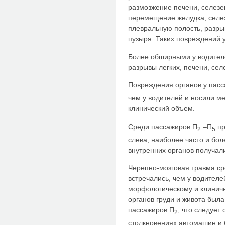
размозжение печени, селезе
перемещение желудка, селез
плевральную полость, разры
пузыря. Таких повреждений 
Более обширными у водителе
разрывы легких, печени, селе
Повреждения органов у пас
чем у водителей и носили 
клинический объем.
Среди пассажиров П
–П
пр
2
5
слева, наиболее часто и бо
внутренних органов получал
Черепно-мозговая травма ср
встречались, чем у водителе
морфологическому и клиниче
органов груди и живота был
пассажиров П
, что следует
2
столкновениях автомашин и