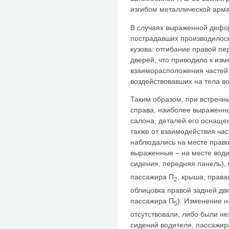
изгибом металлической арма
В случаях выраженной дефо
пострадавших производилос
кузова: отгибание правой пе
дверей, что приводило к из
взаиморасположения частей
воздействовавших на тела в
Таким образом, при встречн
справа, наиболее выраженн
салона, деталей его оснащен
также от взаимодействия час
наблюдались на месте право
выраженные – на месте води
сидения, передняя панель),
пассажира П
, крыша, права
2
облицовка правой задней дв
пассажира П
). Изменение 
5
отсутствовали, либо были н
сидений водителя, пассажир