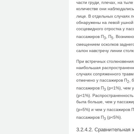
части груди, плечах, на тыл
количестве они наблюдались
лице. В отдельных случаях п
обнаружены на левой ушной 
сосцевидного отростка у па
пассажиров П
, П
. Возникн
3
5
смещением осколков заднего
салон навстречу линии стол
При встречных столкновения
наибольшая распространенно
случаях сопряженного травм
отмечено у пассажиров П
, 
2
пассажиров П
(p<1%), чем 
3
(p<1%). Распространенность
была больше, чем у пассажи
(p=5%) и чем у пассажиров 
пассажиров П
(p<5%).
3
3.2.4.2. Сравнительная 