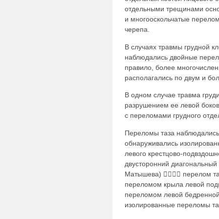
отдельными трещинами осно
и многооскольчатые перелом
черепа.
В случаях травмы грудной кл
наблюдались двойные перел
правило, более многочислен
располагались по двум и бол
В одном случае травма груд
разрушением ее левой боково
с переломами грудного отде
Переломы таза наблюдались
обнаруживались изолированн
левого крестцово-подвздошн
двусторонний диагональный 
Матышева)  перелом таз
переломом крыла левой под
переломом левой бедренной
изолированные переломы таз