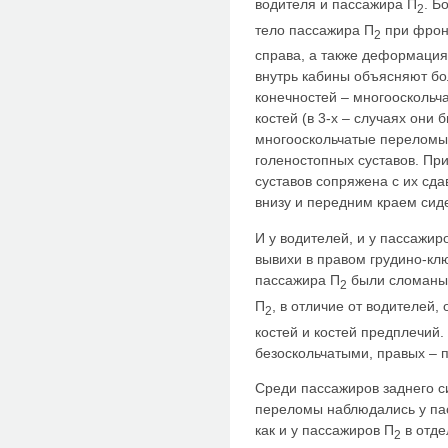
водителя и пассажира П
. Б
2
тело пассажира П
при фрон
2
справа, а также деформация
внутрь кабины объясняют бо
конечностей – многоосколь
костей (в 3-х – случаях они
многооскольчатые переломы
голеностопных суставов. При
суставов сопряжена с их сд
внизу и передним краем сид
И у водителей, и у пассажи
вывихи в правом грудино-кл
пассажира П
были сломаны 
2
П
, в отличие от водителей
2
костей и костей предплечий
безоскольчатыми, правых – 
Среди пассажиров заднего с
переломы наблюдались у пас
как и у пассажиров П
в отде
2