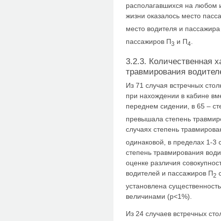
располагавшихся на любом и
жизни оказалось место пасс
место водителя и пассажира
пассажиров П
и П
.
3
4
3.2.3. Количественная 
травмирования водител
Из 71 случая встречных сто
при нахождении в кабине вм
переднем сидении, в 65 – с
превышала степень травмиро
случаях степень травмирова
одинаковой, в пределах 1-3 
степень травмирования води
оценке различия совокупнос
водителей и пассажиров П
с
2
установлена существенност
величинами (р<1%).
Из 24 случаев встречных ст