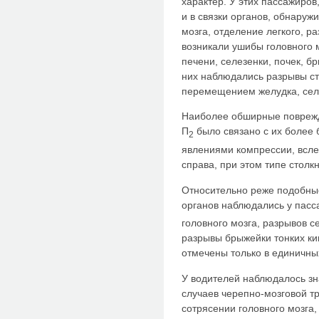
характер. У этих пассажиров
и в связки органов, обнару
мозга, отделение легкого, р
возникали ушибы головного м
печени, селезенки, почек, б
них наблюдались разрывы с
перемещением желудка, селе
Наиболее обширные поврежд
П
было связано с их более 
2
явлениями компрессии, всл
справа, при этом типе столк
Относительно реже подобны
органов наблюдались у пасс
головного мозга, разрывов 
разрывы брыжейки тонких ки
отмечены только в единичны
У водителей наблюдалось зн
случаев черепно-мозговой т
сотрясении головного мозга,