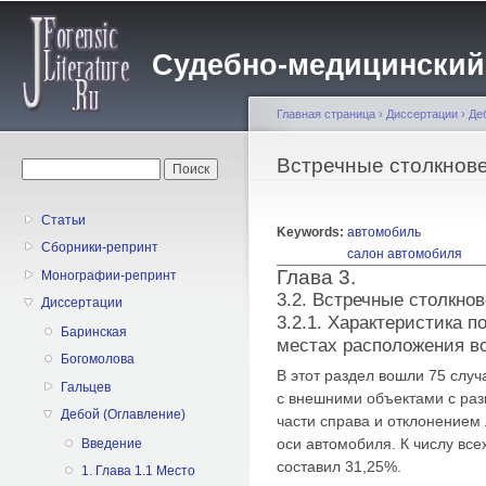
Пе
о
Судебно-медицинский жу
с
Главная страница
›
Диссертации
›
Де
Вы здесь
Встречные столкнове
Форма поиска
Поиск
Статьи
Keywords:
автомобиль
Сборники-репринт
салон автомобиля
Глава 3.
Монографии-репринт
3.2. Встречные столкно
Диссертации
3.2.1. Характеристика 
Баринская
местах расположения в
Богомолова
В этот раздел вошли 75 слу
Гальцев
с внешними объектами с ра
Дебой (Оглавление)
части справа и отклонением 
оси автомобиля. К числу все
Введение
составил 31,25%.
1. Глава 1.1 Место