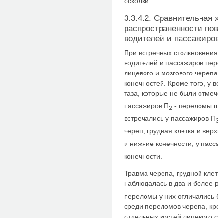
осколки.
3.3.4.2. Сравнительная 
распространенности пов
водителей и пассажиров
При встречных столкновения
водителей и пассажиров пе
лицевого и мозгового черепа
конечностей. Кроме того, у
таза, которые не были отме
пассажиров П
- переломы ш
2
встречались у пассажиров П
череп, грудная клетка и вер
и нижние конечности, у пасс
конечности.
Травма черепа, грудной клет
наблюдалась в два и более 
переломы у них отличались 
среди переломов черепа, к
отдельных костей лицевого с