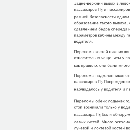
Задне-верхний вывих в левом
пассажиров П
и пассажиров
2
ремней безопасности одним 
образование такого вывиха, 
сдавлением бедра спереди и
параметров кабины между п
водителя.
Переломы костей нижних кон
относительно чаще, чем у п
как правило, они были мног
Переломы надколенников от
пассажиров П
Повреждение 
2
наблюдалось у водителя и п
Переломы обеих лодыжек го
стоп возникали только у вод
пассажира П
были обнаруже
5
левых кистей. Много осколь
лучевой и локтевой костей в