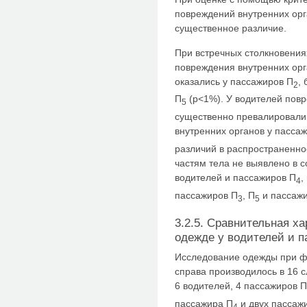
повреждений внутренних орг
существенное различие.
При встречных столкновения
повреждения внутренних ор
оказались у пассажиров П
,
2
П
(p<1%). У водителей пов
5
существенно превалировали
внутренних органов у пасса
различий в распространенно
частям тела не выявлено в 
водителей и пассажиров П
,
4
пассажиров П
, П
и пассаж
3
5
3.2.5. Сравнительная х
одежде у водителей и п
Исследование одежды при ф
справа производилось в 16 
6 водителей, 4 пассажиров П
пассажира П
и двух пассаж
4