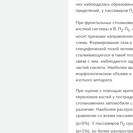
них наблюдалась образование
предплечий, у пассажиров П
При фронтальных столкновен
костной системы в В, П
-П
,
2
5
носят признаки направления
слева. Формирование таза и
специфической позой челове
сталкивающегося в такой по
связи с чем, наблюдается о
частей скелета. Наиболее в
морфологическом объеме и 
костного аппарата.
При оценке с помощью крит
переломов костей у пострад
столкновениях автомобиля с
различие. Наиболее распрос
сравнении со всеми пассаж
(p=5%). У пассажиров П
сущ
2
(p<1%), но более распростр