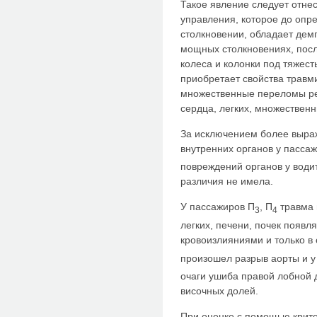
Такое явление следует отнес
управления, которое до опр
столкновении, обладает де
мощных столкновениях, пос
колеса и колонки под тяжес
приобретает свойства трав
множественные переломы ре
сердца, легких, множествен
За исключением более выра
внутренних органов у пасса
повреждений органов у води
различия не имела.
У пассажиров П
, П
травма 
3
4
легких, печени, почек появ
кровоизлияниями и только в
произошел разрыв аорты и у
очаги ушиба правой лобной 
височных долей.
При оценке с помощью крит