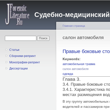
Пе
о
Судебно-медицинский жу
с
Главная страница
Вы здесь
салон автомобиля
Форма поиска
Поиск
Статьи
Правые боковые ст
Сборники-репринт
Keywords:
Монографии-репринт
автомобильная травма
Диссертации
салон автомобиля
одежда
Глава 3.
3.4. Правые боковые ст
3.4.1. Характеристика 
местах размещения вод
В эту группу автомобильных
водителей и пассажиров при