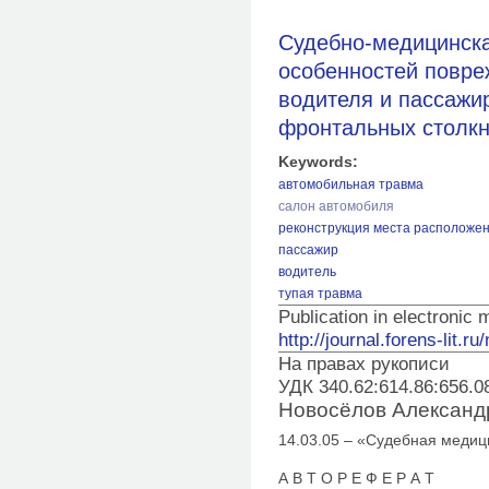
Судебно-медицинска
особенностей повре
водителя и пассажи
фронтальных столк
Keywords:
автомобильная травма
салон автомобиля
реконструкция места расположе
пассажир
водитель
тупая травма
Publication in electronic
http://journal.forens-lit.ru
На правах рукописи
УДК 340.62:614.86:656.0
Новосёлов Александ
14.03.05 – «Судебная меди
А В Т О Р Е Ф Е Р А Т