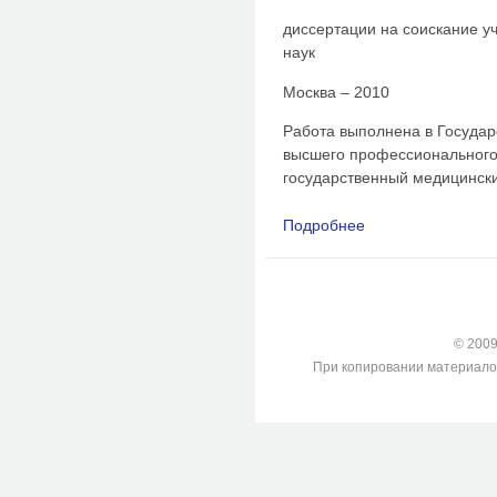
диссертации на соискание у
наук
Москва – 2010
Работа выполнена в Госуда
высшего профессионального
государственный медицински
Подробнее
о Судебно-медицинс
повреждений для ди
при фронтальных ст
© 2009-
При копировании материалов с