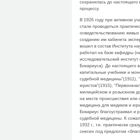
сохранилась до настоящего 
процессу.
В 1926 году при активном у
стали проводиться практичес
освидетельствованию живых 
созданию им кабинета экспе
вошел в состав Института на
работал на базе кафедры (н
исследовательский институт 
Бокариуса). До настоящего 
капитальные учебники и моно
судебной медицины”(1911), 
юристов”(1915), “Первонача
милицейском и розыскном до
на месте происшествия или 
медицина для медиков и юрис
Бокариус благоустраивал и 
судебной медицины. К сожал
1932 г., т.е. практически ср
снесен под предлогом «благ