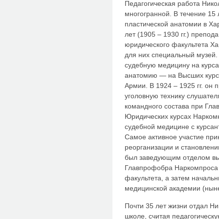
Педагогическая работа Нико
многогранной. В течение 15 л
пластической анатомии в Ха
лет (1905 – 1930 гг.) препо
юридического факультета Ха
для них специальный музей. 
судебную медицину на курса
анатомию — на Высших курс
Армии. В 1924 – 1925 гг. он
уголовную технику слушате
командного состава при Гла
Юридических курсах Нарком
судебной медицине с курсан
Самое активное участие при
реорганизации и становлени
был заведующим отделом вы
Главпрофобра Наркомпроса 
факультета, а затем началь
медицинской академии (нын
Почти 35 лет жизни отдал Н
школе, считая педагогическ