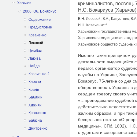
криминалистов, посвящ. 7
Харьков
Н.С. Бокариуса (Харьков) 
2006 Юб. Бокариус
В.Н. Лесовой, В.А., Капустник, В.
Содержание
И.Н. Козаченко**
Предисловие
Харьковский государственный ме
Козаченко
Харьковская медицинская акаде
Лесовой
Харьковское общество судебных 
Цимбал
Именно таким принципом рук
Лакиза
деятельности выдающийся с
Найда
педагог, организатор судеб
Козаченко 2
службы на Украине, Заслуж
Бокариус, 75-летие со дня с
Клевно
общественность Украины в д
Ковкін
сердцем тревогу своего учит
Бабанін
«…преподавание судебной м
Хижняк
действительно недостаточно
жалким образом, и при такой
Кравченко
бесцельно» (статья «О реор
Бабкіна
медицины». СПб, 1892), Н.С
Дмитренко
студентам и совершенствов