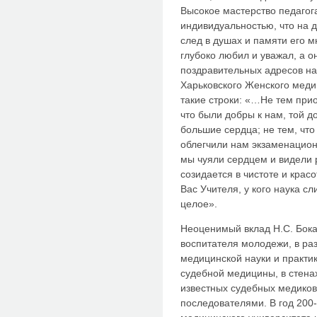
Высокое мастерство педагога
индивидуальностью, что на 
след в душах и памяти его м
глубоко любил и уважал, а о
поздравительных адресов на
Харьковского Женского медиц
такие строки: «…Не тем при
что были добры к нам, той до
большие сердца; не тем, чт
облегчили нам экзаменацион
мы чуяли сердцем и видели 
созидается в чистоте и крас
Вас Учителя, у кого наука с
целое».
Неоценимый вклад Н.С. Бока
воспитателя молодежи, в ра
медицинской науки и практи
судебной медицины, в стена
известных судебных медиков,
последователями. В год 200-