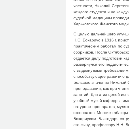
частности, Николай Сергеев
каждого студента и на кажду
судебной медицины проводи
Харьковского Женского меди
С целью дальнейшего улучш
Н.С. Бокариус в 1916 г. прис
практическим работам по су
сборников. После Октябрьск
отдается делу подготовки ка
развернулся его педагогичес
с выдвинутыми требованиями
способствующее развитию да
Большое значение Николай С
преподавании, как при чтени
занятий. Для этих целей ис
учебный музей кафедры, им
натурных препаратов, муляж
экспонатов. Многие таблицы
Бокариусом. Благодаря сотр
его сыну, профессору Н.Н. Б