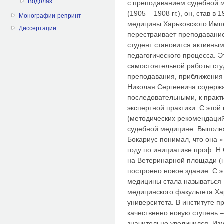
Водолаз
с преподаванием судебной м
(1905 – 1908 гг.), он, став 
Монографии-репринт
медицины Харьковского Импе
Диссертации
перестраивает преподавание
студент становится активны
педагогического процесса. 
самостоятельной работы сту
преподавания, приближения 
Николая Сергеевича содерж
последовательными, к практ
экспертной практики. С этой
(методических рекомендаций
судебной медицине. Выполня
Бокариус понимал, что она 
году по инициативе проф. Н
на Ветеринарной площади (
построено новое здание. С 
медицины стала называться
медицинского факультета Ха
университета. В институте 
качественно новую ступень 
значительно увеличился. Изм