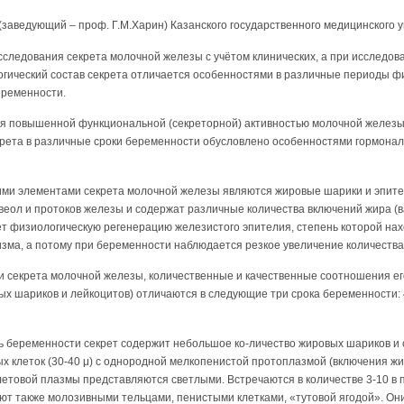
заведующий – проф. Г.М.Харин) Казанского государственного медицинского 
сследования секрета молочной железы с учётом клинических, а при исследов
огический состав секрета отличается особенностями в различные периоды ф
беременности.
я повышенной функциональной (секреторной) активностью молочной желез
крета в различные сроки беременности обусловлено особенностями гормона
и элементами секрета молочной железы являются жировые шарики и эпите
веол и протоков железы и содержат различные количества включений жира (в
т физиологическую регенерацию железистого эпителия, степень которой нах
зма, а потому при беременности наблюдается резкое увеличение количества
 секрета молочной железы, количественные и качественные соотношения е
ых шариков и лейкоцитов) отличаются в следующие три срока беременности: 4
ль беременности секрет содержит небольшое ко-личество жировых шариков и
 клеток (30-40 μ) с однородной мелкопенистой протоплазмой (включения жи
етовой плазмы представляются светлыми. Встречаются в количестве 3-10 в 
т также молозивными тельцами, пенистыми клетками, «тутовой ягодой». Они