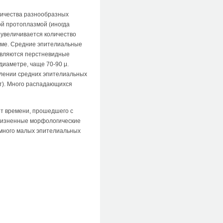
личества разнообразных
й протоплазмой (иногда
 увеличивается количество
зме. Средние эпителиальные
являются перстневидные
диаметре, чаще 70-90 μ.
елении средних эпителиальных
ст). Много распадающихся
от времени, прошедшего с
ижизненные морфологические
 много малых эпителиальных