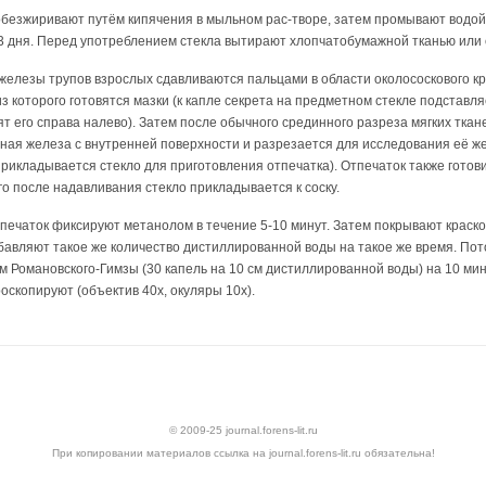
обезжиривают путём кипячения в мыльном рас-творе, затем промывают водой
 3 дня. Перед употреблением стекла вытирают хлопчатобумажной тканью или
елезы трупов взрослых сдавливаются пальцами в области околососкового кру
из которого готовятся мазки (к капле секрета на предметном стекле подставл
дят его справа налево). Затем после обычного срединного разреза мягких тка
ая железа с внутренней поверхности и разрезается для исследования её же
рикладывается стекло для приготовления отпечатка). Отпечаток также готов
го после надавливания стекло прикладывается к соску.
печаток фиксируют метанолом в течение 5-10 минут. Затем покрывают краск
ибавляют такое же количество дистиллированной воды на такое же время. Пот
м Романовского-Гимзы (30 капель на 10 см дистиллированной воды) на 10 ми
оскопируют (объектив 40х, окуляры 10х).
© 2009-25 journal.forens-lit.ru
При копировании материалов ссылка на journal.forens-lit.ru обязательна!