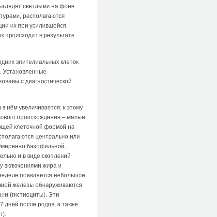
выглядят светлыми на фоне
нтурами, располагаются
ации их при усилившейся
к происходит в результате
едних эпителиальных клеток
е. Установленные
зованы с диагностической
в нём увеличивается; к этому
кового происхождения – малые
ающей клеточной формой на
располагаются центрально или
 умеренно базофильной,
ельно и в виде скоплений
ру включениями жира и
 неделе появляется небольшое
очной железы обнаруживаются
ни (гистиоциты). Эти
7 дней после родов, а также
т).