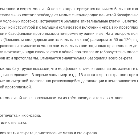
ременности секрет молочной железы характеризуется наличием большого ко
телиальных клеток преобладают малые с неоднородно пенистой базофильно
у молочных протоков), встречаются большие эпителиальные клетки. Заметно
обычной структурой и с большим количеством включений жира в их протопла
той и базофильной протоплазмой по-прежнему единичные. На этом сроке по
ы (большие многоядерные эпителиальные клетки) размером от 50 до 120 μ в 
бразования комплексов малых эпителиальных клеток, иногда при неполном д
ми исчезают, и ядра оказываются в общей про-топлазме (образуется симпла
тков их и протоплазмы. Отмечается значительная базофилия всего секрета.
х желёз у трупов показали, что морфологиче-ские изменения его зависят и 
до исследования. В первые часы смерти (до 18 часов) секрет сохра-няет пр
твие по-смертной, постепенно развивающейся десквамации в нем появляется
ной протоплазмой.
та молочной железы складывается из трёх последовательных этапов:
тпечатка и их окраска.
или отпечатка.
ка взятия секрета, приготовление мазка и его окраска.