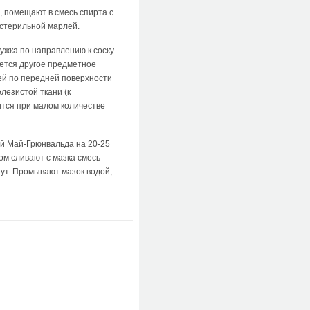
, помещают в смесь спирта с
 стерильной марлей.
жка по направлению к соску.
яется другое предметное
ней по передней поверхности
лезистой ткани (к
ится при малом количестве
ой Май-Грюнвальда на 20-25
ом сливают с мазка смесь
нут. Промывают мазок водой,