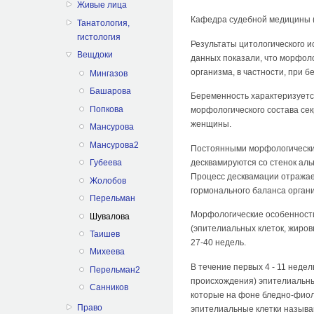
Живые лица
Кафедра судебной медицины (
Танатология,
гистология
Результаты цитологического и
Вещдоки
данных показали, что морфол
организма, в частности, при 
Мингазов
Башарова
Беременность характеризуетс
Попкова
морфологического состава се
женщины.
Мансурова
Мансурова2
Постоянными морфологическим
десквамируются со стенок аль
Губеева
Процесс десквамации отражае
Жолобов
гормонального баланса органи
Перельман
Морфологические особенности
Шувалова
(эпителиальных клеток, жиров
Таишев
27-40 недель.
Михеева
В течение первых 4 - 11 неде
Перельман2
происхождения) эпителиальных
Санников
которые на фоне бледно-фиол
Право
эпителиальные клетки называю