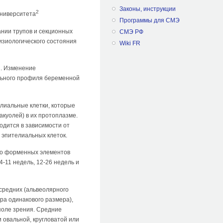
Законы, инструкции
2
университета
Программы для СМЭ
ании трупов и секционных
СМЭ РФ
изиологического состояния
Wiki FR
ы. Изменение
льного профиля беременной
лиальные клетки, которые
акуолей) в их протоплазме.
одится в зависимости от
 эпителиальных клеток.
го форменных элементов
-11 недель, 12-26 недель и
 средних (альвеолярного
ра одинакового размера),
поле зрения. Средние
 овальной, кругловатой или