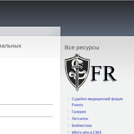
инальных
Все ресурсы
Судебно-медицинский форум
Forens
Галерея
Литсалон
Библиотека
Who's who в СМЭ