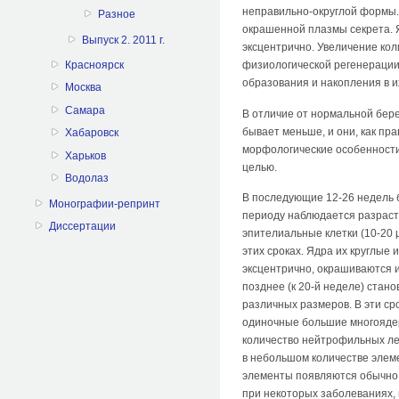
неправильно-округлой формы. 
Разное
окрашенной плазмы секрета. Я
Выпуск 2. 2011 г.
эксцентрично. Увеличение кол
физиологической регенерации 
Красноярск
образования и накопления в и
Москва
Самара
В отличие от нормальной бер
бывает меньше, и они, как п
Хабаровск
морфологические особенности
Харьков
целью.
Водолаз
В последующие 12-26 недель 
Монографии-репринт
периоду наблюдается разраст
Диссертации
эпителиальные клетки (10-20
этих сроках. Ядра их круглые
эксцентрично, окрашиваются 
позднее (к 20-й неделе) стан
различных размеров. В эти ср
одиночные большие многоядер
количество нейтрофильных ле
в небольшом количестве элем
элементы появляются обычно в
при некоторых заболеваниях, 