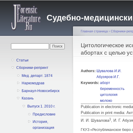
Судебно-медицинский 
Главная страница
›
Сборники-реп
Вы здесь
Цитологическое ис
Форма поиска
Поиск
абортах с целью у
Статьи
Сборники-репринт
Authors:
Шувалова И.И.
Мед. департ. 1874
Абузяров И.Г.
Keywords:
аборт
Наркомздрав
беременность
Барнаул-Новосибирск
цитология
Казань
молоко
Выпуск 1. 2010 г.
Publication in electronic med
Publication in print media:
Предисловие
1
И. И. Шувалова
, И. Г. Абуз
История,
организация
ГКУЗ «Республиканское бюро 