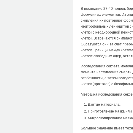
В последние 27-40 недель бе
форменных элементов. Из эпи
скопления их повторяют форм
нейтрофильных лейкоцитов с 
клетки с неоднородной пенис
клетки. Встречаются симпласт
Образуются они за счёт прео
клеток. Границы между клетка
клеток: свободных ядер, оста
Исследования секрета молочны
момента наступления смерти 
особенности, а затем вследс
клеток (протоков) с базофиль
Методика исследования секре
Взятие материала.
Приготовление мазка или о
Микроскопирование мазка 
Большое значение имеет техни