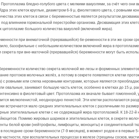
Протоплазма бледно-голубого цвета с мелкими вакуолями, за счёт чего они 
дра этих клеток круглые, диаметром 6-9 μ, фиолетового цвета, с ровными ко
ичества этих клеток в связи с беременностью является результатом десквам
под влиянием гормональной перестройки организма. Десквамация этих клето
х цитоплазме большого количества вакуолей (включений жира).
еменности при внематочной (прервавшейся) бе-ременности в эти же сроки ср
равило, базофильные с небольшим количеством включений жира в протоплазм
 секрета при вне-маточной (прервавшейся) беременности могут быть исполь
беременности количество секрета молочной же-лезы и форменных элементов 
ание протоков молочных желёз, а потому в секрете появляются клетки прото
 μ) с ровными или слегка неровными контурами, которые являются преоблад
 или овальные, занимают большую часть клеток, особенно в клетках до 15 μ, 
интенсивно в фиолетовый цвет. Протоплазма их вначале бывает гомогенной,
овится мелкопенистой, неоднородно пенистой. Эти клетки располагаются разд
оки встречается мало средних эпителиальных клеток с различными по разме
ные эпителиальные клетки с не содержащей жира протоплазмой. К 18-22-й
йкоцитов. Помимо жировых шариков и эпителиальных клеток, в секрете мол
енты белой крови (нейтрофилы, лимфоциты, моноциты) и соединительной тка
 последние сроки беременности (7-9 месяцев), в момент родов и в первые 5-
в частности, при воспалительных процессах в железе (трещины сосков, масти