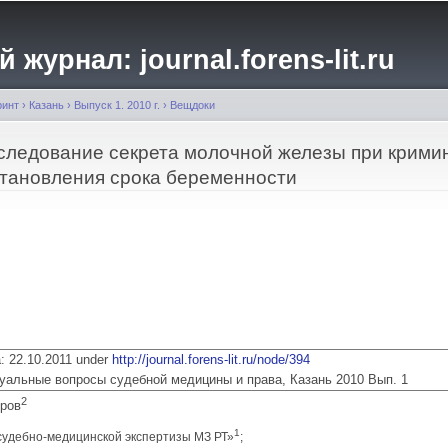
Перейти к
основному
журнал: journal.forens-lit.ru
содержанию
ринт
›
Казань
›
Выпуск 1. 2010 г.
›
Вещдоки
следование секрета молочной железы при крим
становления срока беременности
ia: 22.10.2011 under
http://journal.forens-lit.ru/node/394
 Актуальные вопросы судебной медицины и права, Казань 2010 Вып. 1
2
яров
1
судебно-медицинской экспертизы МЗ РТ»
;