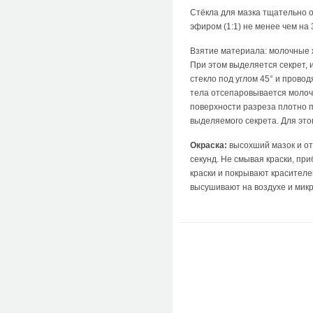
Стёкла для мазка тщательно 
эфиром (1:1) не менее чем на
Взятие материала: молочные ж
При этом выделяется секрет, 
стекло под углом 45° и прово
тела отсепаровывается молочн
поверхности разреза плотно п
выделяемого секрета. Для это
Окраска:
высохший мазок и от
секунд. Не смывая краски, пр
краски и покрывают красителе
высушивают на воздухе и микр