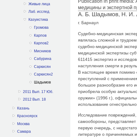
Publication in print medi
Живые лица
медицины и экспертной п
Лаб. исслед.
А. Б. Шадымов, Н. И.
Казуистика
г. Барнаул
Громова
Судебно-медицинская экспер
Карпов
являлась сложной и трудоем
Карпов2
судебно-медицинской экспер
Мисников
медицинской экспертизы суб
Сабурина
611415 экспертиз и исследов
наступления смерти в резул
Саркисян
В настоящее время помимо с
Саркисян2
преступлений с применением
Шадымов
большое разнообразие его 
приобрела особую актуально
2011 Вып. 17 Юб.
оружии» (1996 г.), официал
2012 Вып. 18
использование огнестрельно
Казань
Исследование повреждений,
Красноярск
самообороны, представляет 
Москва
первую очередь, с недоста
Самара
литературе о причиняемых 