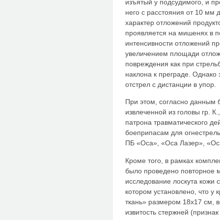
изъятый у подсудимого, и п
него с расстояния от 10 мм 
характер отложений продукт
проявляется на мишенях в 
интенсивности отложений п
увеличением площади отложе
повреждения как при стрельб
наклона к преграде. Однако
отстрел с дистанции в упор.
При этом, согласно данным 
извлеченной из головы гр. К.
патрона травматического дей
боеприпасам для огнестрель
ПБ «Оса», «Оса Лазер», «Ос
Кроме того, в рамках компл
было проведено повторное 
исследование лоскута кожи с
котором установлено, что у 
ткань» размером 18x17 см, 
извитость стержней (признак