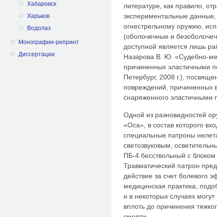
Хабаровск
литературе, как правило, о
экспериментальные данные,
Харьков
огнестрельному оружию, ис
Водолаз
(оболочечные и безоболочеч
Монографии-репринт
доступной является лишь раб
Диссертации
Назарова В. Ю. «Судебно-ме
причиненных эластичными 
Петербург, 2008 г.), посвящ
повреждений, причиненных в
снаряженного эластичными
Одной из разновидностей о
«Оса», в состав которого вх
специальные патроны нелета
светозвуковым, осветительн
ПБ-4 бесствольный с блоком 
Травматический патрон пре
действие за счет болевого э
медицинская практика, подо
и в некоторых случаях могу
вплоть до причинения тяжког
смерти.