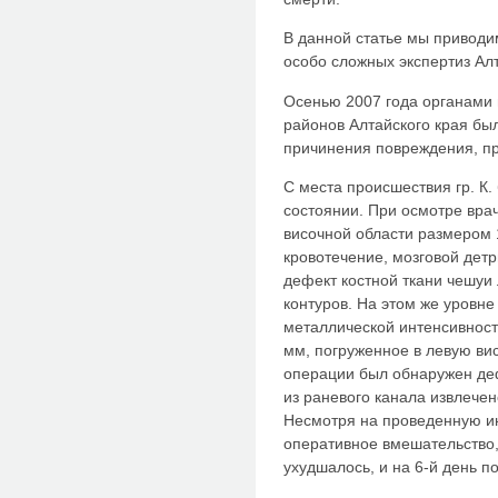
В данной статье мы приводи
особо сложных экспертиз Ал
Осенью 2007 года органами 
районов Алтайского края бы
причинения повреждения, при
С места происшествия гр. К.
состоянии. При осмотре вра
височной области размером 
кровотечение, мозговой дет
дефект костной ткани чешуи 
контуров. На этом же уровн
металлической интенсивнос
мм, погруженное в левую ви
операции был обнаружен дефе
из раневого канала извлечен
Несмотря на проведенную и
оперативное вмешательство,
ухудшалось, и на 6-й день п