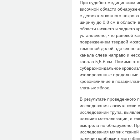
При судебно-медицинском исс
височной области обнаружен
с дефектом кожного покрова
ширину до 0,8 см в области в
области нижнего и заднего 
установлено, что раневой ка
повреждением твердой мозго
теменной долей, где слепо 
канала слева направо и неск
канала 5,5-6 см. Помимо это
субарахноидальное кровоиз
изолированные продольные т
кровоизлияние в позадиглазн
глазных яблок.
В результате проведенного 
исследования лоскута кожи 
исследовании трупа, выявле
наличия металлизации, а та
выстрела не обнаружено. Пр
исследования мягких тканей
наличие карбоксигемоглобин