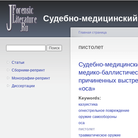
Пе
о
Судебно-медицинский жу
с
Главная страница
Вы здесь
пистолет
Форма поиска
Поиск
Статьи
Судебно-медицинск
Сборники-репринт
медико-баллистичес
Монографии-репринт
причиненных выстре
Диссертации
«оса»
Keywords:
казуистика
огнестрельное повреждение
оружие самообороны
оса
пистолет
травматическое оружие