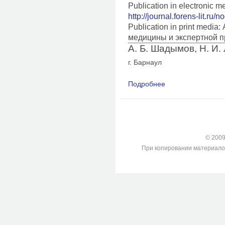
Publication in electronic m
http://journal.forens-lit.ru/
Publication in print medi
медицины и экспертной п
А. Б. Шадымов, Н. И.
г. Барнаул
Подробнее
о Судебно-медицинс
баллистических экс
орудия самооборон
© 2009-
При копировании материалов с