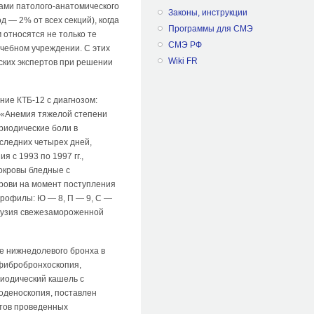
тами патолого-анатомического
Законы, инструкции
д — 2% от всех секций), когда
Программы для СМЭ
 относятся не только те
СМЭ РФ
ечебном учреждении. С этих
Wiki FR
ских экспертов при решении
ение КТБ-12 с диагнозом:
: «Анемия тяжелой степени
риодические боли в
следних четырех дней,
 с 1993 по 1997 гг.,
покровы бледные с
крови на момент поступления
трофилы: Ю — 8, П — 9, С —
сфузия свежезамороженной
е нижнедолевого бронха в
 фибробронхоскопия,
риодический кашель с
оденоскопия, поставлен
атов проведенных