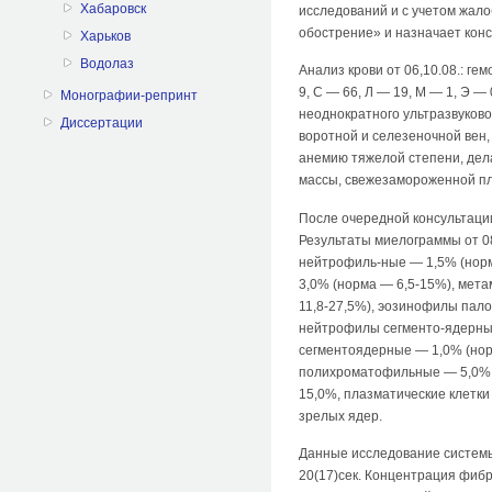
Хабаровск
исследований и с учетом жалоб
обострение» и назначает кон
Харьков
Водолаз
Анализ крови от 06,10.08.: ге
9, С — 66, Л — 19, М — 1, Э 
Монографии-репринт
неоднократного ультразвуков
Диссертации
воротной и селезеночной вен
анемию тяжелой степени, де
массы, свежезамороженной пл
После очередной консультаци
Результаты миелограммы от 08
нейтрофиль-ные — 1,5% (нор
3,0% (норма — 6,5-15%), мет
11,8-27,5%), эозинофилы пал
нейтрофилы сегменто-ядерные
сегментоядерные — 1,0% (норм
полихроматофильные — 5,0%,
15,0%, плазматические клетки
зрелых ядер.
Данные исследование системы 
20(17)сек. Концентрация фибри