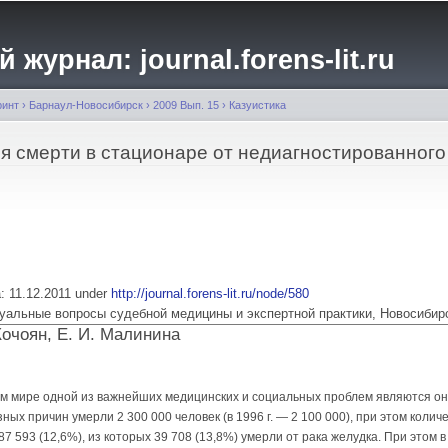
Перейти к
основному
журнал: journal.forens-lit.ru
содержанию
ринт
›
Барнаул-Новосибирск
›
2009 Вып. 15
›
Казуистика
я смерти в стационаре от недиагностированного
a: 11.12.2011 under
http://journal.forens-lit.ru/node/580
 Актуальные вопросы судебной медицины и экспертной практики, Новосибир
 Кочоян, Е. И. Малинина
ем мире одной из важнейших медицинских и социальных проблем являются он
азных причин умерли 2 300 000 человек (в 1996 г. — 2 100 000), при этом коли
7 593 (12,6%), из которых 39 708 (13,8%) умерли от рака желудка. При этом