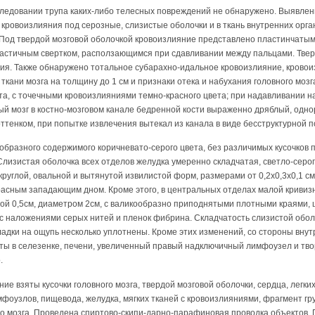
ледовании трупа каких-либо телесных повреждений не обнаружено. Выявле
кровоизлияния под серозные, слизистые оболочки и в ткань внутренних орган
. Под твердой мозговой оболочкой кровоизлияние представлено пластинчатым
астичным свертком, расползающимся при сдавливании между пальцами. Твер
ия. Также обнаружено тотальное субарахно-идальное кровоизлияние, кровоиз
кани мозга на толщину до 1 см и признаки отека и набухания головного мозг
та, с точечными кровоизлияниями темно-красного цвета; при надавливании н
ный мозг в костно-мозговом канале бедренной кости выраженно дряблый, одно
оттенком, при попытке извлечения вытекал из канала в виде бесструктурной 
образного содержимого коричневато-серого цвета, без различимых кусочков 
. Слизистая оболочка всех отделов желудка умеренно складчатая, светло-сер
углой, овальной и вытянутой извилистой форм, размерами от 0,2x0,3x0,1 см д
расным западающим дном. Кроме этого, в центральных отделах малой кривиз
ой 0,5см, диаметром 2см, с валикообразно приподнятыми плотными краями,
 с наложениями серых нитей и пленок фибрина. Складчатость слизистой обол
адки на ощупь несколько уплотнены. Кроме этих изменений, со стороны вну
ты в селезенке, печени, увеличенный правый надключичный лимфоузел и тво
.
ие взяты кусочки головного мозга, твердой мозговой оболочки, сердца, легких,
мфоузлов, пищевода, желудка, мягких тканей с кровоизлияниями, фрагмент гр
го мозга. Проведена спиртово-скипи-дарно-парафиновая проводка объектов.