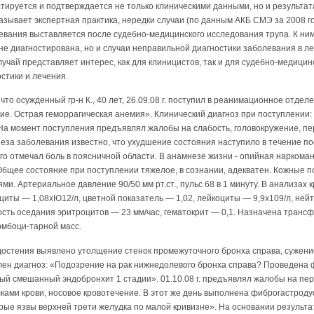
стируется и подтверждается не только клиническими данными, но и результа
азывает экспертная практика, нередки случаи (по данным АКБ СМЭ за 2008 го
вания выставляется после судебно-медицинского исследования трупа. К ним
 не диагностирована, но и случаи неправильной диагностики заболевания в л
чай представляет интерес, как для клиницистов, так и для судебно-медицин
стики и лечения.
что осужденный гр-н К., 40 лет, 26.09.08 г. поступил в реанимационное отдел
ие. Острая геморрагическая анемия». Клинический диагноз при поступлении
На момент поступления предъявлял жалобы на слабость, головокружение, пе
еза заболевания известно, что ухудшение состояния наступило в течение по
го отмечал боль в поясничной области. В анамнезе жизни - опийная наркомания
. Общее состояние при поступлении тяжелое, в сознании, адекватен. Кожные 
и. Артериальное давление 90/50 мм рт.ст., пульс 68 в 1 минуту. В анализах 
оциты — 1,08хЮ12/л, цветной показатель — 1,02, лейкоциты — 9,9x109/л, ней
орость оседания эритроцитов — 23 мм/час, гематокрит — 0,1. Назначена тран
омбоци-тарной масс.
остения выявлено утолщение стенок промежуточного бронха справа, сужени
влен диагноз: «Подозрение на рак нижнедолевого бронха справа? Проведена
ый смешанный эндобронхит 1 стадии». 01.10.08 г. предъявлял жалобы на пе
ками крови, носовое кровотечение. В этот же день выполнена фиброгастроду
рые язвы верхней трети желудка по малой кривизне». На основании результ