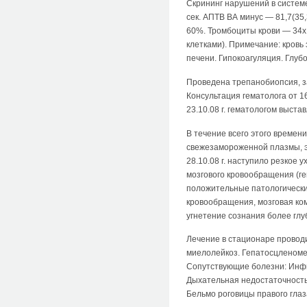
Скрининг нарушений в систем
сек. АПТВ ВА минус — 81,7(35
60%. Тромбоциты крови — 34x
клетками). Примечание: кров
печени. Гипокоагуляция. Глуб
Проведена трепанобиопсия, з
Консультация гематолога от 1
23.10.08 г. гематологом выст
В течение всего этого времен
свежезамороженной плазмы, э
28.10.08 г. наступило резкое
мозгового кровообращения (ге
положительные патологические
кровообращения, мозговая ко
угнетение сознания более глу
Лечение в стационаре проводи
миелолейкоз. Гепатосцленоме
Сопутствующие болезни: Инфил
Дыхательная недостаточность
Бельмо роговицы правого глаз