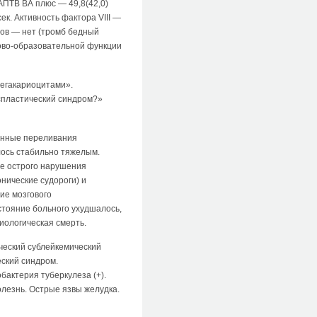
АПТВ ВА плюс — 49,8(42,0)
к. Активность фактора VIII —
ов — нет (тромб бедный
ково-образовательной функции
мегакариоцитами».
испластический синдром?»
оянные переливания
лось стабильно тяжелым.
де острого нарушения
нические судороги) и
ие мозгового
стояние больного ухудшалось,
иологическая смерть.
ческий сублейкемический
ский синдром.
бактерия туберкулеза (+).
лезнь. Острые язвы желудка.