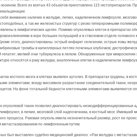
эозином. Всего из взятых 43 объектов приготовлено 115 гистопрепаратов. 
декальцинации.
себя внимание наличие в желудке, легких, надключичном лимфоузле, мозгов
топодобных, а так же железистых структур с резко гиперхромными полимор
ыявлены в лимфатических щелях. Помимо опухолевых клеток в препаратах о
кровоизлияниями в коре больших полушарий и в стволовом отделе головного м
 Кроме этого, диагностированы: острый инфаркт селезенки; острые язвы желу
 фибриновые тромбы в капиллярных петлях почечных клубочков; дистрофичес
й гепатит; мелкий очаг туберкулеза в легком. Обнаруженные при микроскопи
ктуре относятся к раку желудка; аналогичные клетки в надключичном лимфо
атка костного мозга в клетках выявлен аутолиз. В препаратах грудины, в кос
ыми элементами; всюду массивное разрастание соединительной ткани, незр
цитов. На фоне тотальной бедности клеточными элементами выявляются оп
к опухолевой ткани позволил диагностировать низкодифференцированныи а
имфоузел, в легкие, мозговой слой надпочечника, в костный мозг. Имевший 
ого процесса. Раковая опухоль имела незначительный размер, рост ее проис
 метастазированием по лимфогенным путям.
ых был выставлен судебно-медицинский диагноз: «Рак желудка с метастазам