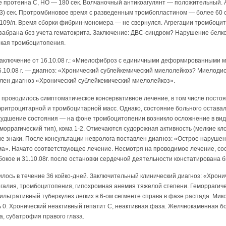
е протеина С, НО — 180 сек. Волчаночный антикоагулянт — положительный. 
,3) сек. Протромбиновое время с разведенным тромбопластином — более 60 се
109/л. Время сборки фибрин-мономера — не свернулся. Агрегации тромбоцит
ь забрана без учета гематокрита. Заключение: ДВС-синдром? Нарушение бел
окая тромбоцитопения.
аключение от 16.10.08 г.: «Миелофиброз с единичными деформированными 
6.10.08 г. — диагноз: «Хронический сублейкемический миелолейкоз? Миелод
авлен диагноз «Хронический сублейкемический миелолейкоз».
и проводилось симптоматическое консервативное лечение, в том числе пост
ритроцитарной и тромбоцитарной масс. Однако, состояние больного остава
 ухудшение состояния — на фоне тромбоцитопении возникло осложнение в ви
моррагический тип), кома 1-2. Отмечаются судорожная активность (мелкие кло
 знаки. После консультации невролога поставлен диагноз: «Острое нарушен
ма». Начато соответствующее лечение. Несмотря на проводимое лечение, со
бокое и 31.10.08г. после остановки сердечной деятельности констатирована б
лось в течение 36 койко-дней. Заключительный клинический диагноз: «Хрони
галия, тромбоцитопения, гипохромная анемия тяжелой степени. Геморрагиче
ьтративный туберкулез легких в 6-ом сегменте справа в фазе распада. Мико
 0. Хронический неактивный гепатит С, неактивная фаза. Желчнокаменная бо
а, субатрофия правого глаза.