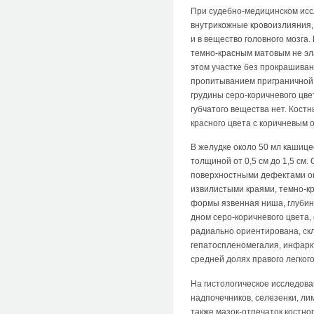
При судебно-медицинском исс
внутрикожные кровоизлияния, 
и в вещество головного мозга
темно-красным матовым не эл
этом участке без прокрашиван
пропитыванием приграничной т
грудины серо-коричневого цве
губчатого вещества нет. Кост
красного цвета с коричневым 
В желудке около 50 мл кашице
толщиной от 0,5 см до 1,5 см
поверхностными дефектами окр
извилистыми краями, темно-к
формы язвенная ниша, глубин
дном серо-коричневого цвета,
радиально ориентирована, скл
гепатоспленомегалия, инфарк
средней долях правого легкого
На гистологическое исследован
надпочечников, селезенки, ли
также мазок-отпечаток костно