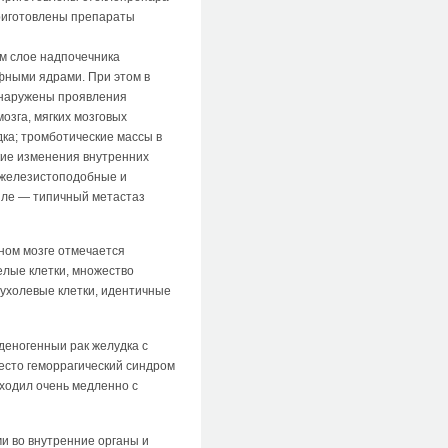
Приготовлены препараты
ом слое надпочечника
фными ядрами. При этом в
бнаружены проявления
озга, мягких мозговых
дка; тромботические массы в
кие изменения внутренних
и железистоподобные и
узле — типичный метастаз
тном мозге отмечается
елые клетки, множество
ухолевые клетки, идентичные
деногенныи рак желудка с
место геморрагический синдром
ходил очень медленно с
и во внутренние органы и