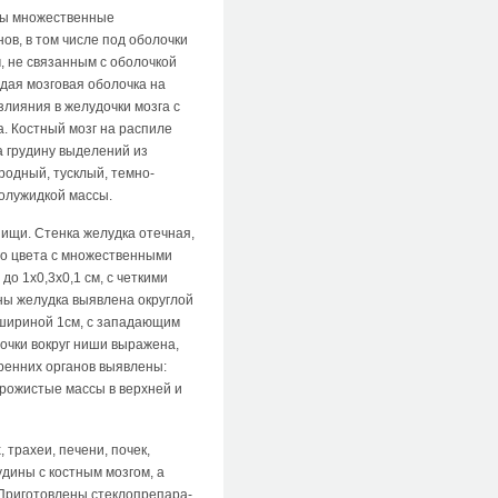
ны множественные
ов, в том числе под оболочки
, не связанным с оболочкой
дая мозговая оболочка на
лияния в желудочки мозга с
а. Костный мозг на распиле
а грудину выделений из
родный, тусклый, темно-
полужидкой массы.
пищи. Стенка желудка отечная,
ого цвета с множественными
о 1x0,3x0,1 см, с четкими
ны желудка выявлена округлой
 шириной 1см, с западающим
очки вокруг ниши выражена,
тренних органов выявлены:
рожистые массы в верхней и
 трахеи, печени, почек,
удины с костным мозгом, а
 Приготовлены стеклопрепара-