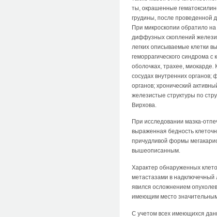
ты, окрашенные гематоксилин-
грудины, после проведенной 
При микроскопии обратило на 
диффузных скоплений железис
легких описываемые клетки в
геморрагического синдрома с 
оболочках, трахее, миокарде.
сосудах внутренних органов;
органов; хронический активны
железистые структуры по стру
Вирхова.
При исследовании мазка-отпеч
выраженная бедность клеточн
причудливой формы мегакарио
вышеописанным.
Характер обнаруженных клето
метастазами в надключечный л
явился осложнением опухолев
имеющим место значительным
С учетом всех имеющихся данн