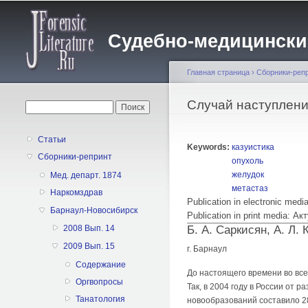
Судебно-медицинский 
Главная страница
›
Сборники-реп
Вы здесь
Случай наступлени
Форма поиска
Поиск
Статьи
Keywords:
казуистика
Сборники-репринт
опухоль
желудок
Мед. департ. 1874
метастаз
Наркомздрав
Publication in electronic medi
Барнаул-Новосибирск
Publication in print media:
Б. А. Саркисян, A. Л.
2008 Вып. 14
2009 Вып. 15
г. Барнаул
Содержание
До настоящего времени во вс
Оргвопросы
Так, в 2004 году в России от р
Танатология
новообразований составило 28