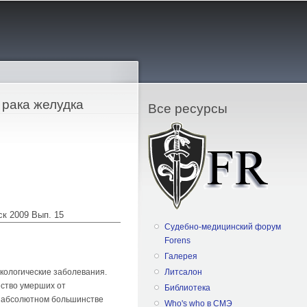
 рака желудка
Все ресурсы
ск 2009 Вып. 15
Судебно-медицинский форум
Forens
Галерея
кологические заболевания.
Литсалон
чество умерших от
Библиотека
 в абсолютном большинстве
Who's who в СМЭ