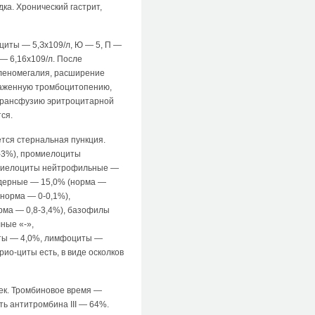
дка. Хронический гастрит,
оциты — 5,Зх109/л, Ю — 5, П —
 — 6,16х109/л. После
пленомегалия, расширение
раженную тромбоцитопению,
трансфузию эритроцитарной
ся.
тся стернальная пункция.
4-3%), промиелоциты
амиелоциты нейтрофильные —
ядерные — 15,0% (норма —
норма — 0-0,1%),
рма — 0,8-3,4%), базофилы
ные «-»,
иты — 4,0%, лимфоциты —
ио-циты есть, в виде осколков
сек. Тромбиновое время —
ть антитромбина III — 64%.