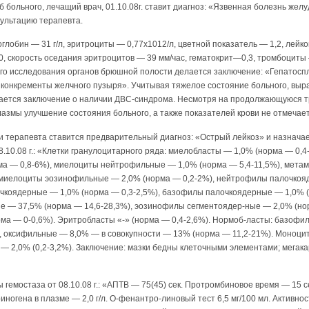
 больного, лечащий врач, 01.10.08г. ставит диагноз: «Язвенная болезнь желу
сультацию терапевта.
моглобин — 31 г/л, эритроциты — 0,77х1012/л, цветной показатель — 1,2, лейк
— 0, скорость оседания эритроцитов — 39 мм/час, гематокрит—0,3, тромбоциты
ого исследования органов брюшной полости делается заключение: «Гепатос
, конкременты желчного пузыря». Учитывая тяжелое состояние больного, вы
лается заключение о наличии ДВС-синдрома. Несмотря на продолжающуюся 
азмы улучшение состояния больного, а также показателей крови не отмечает
и терапевта ставится предварительный диагноз: «Острый лейкоз» и назначае
.10.08 г.: «Клетки гранулоцитарного ряда: миелобласты — 1,0% (норма — 0,
ма — 0,8-6%), миелоциты нейтрофильные — 1,0% (норма — 5,4-11,5%), мет
амиелоциты эозинофильные — 2,0% (норма — 0,2-2%), нейтрофилы палочко
очкоядерные — 1,0% (норма — 0,3-2,5%), базофилы палочкоядерные — 1,0% (
 — 37,5% (норма — 14,6-28,3%), эозинофилы сегментоядер-ные — 2,0% (но
а — 0-0,6%). Эритробласты «-» (норма — 0,4-2,6%). Нормоб-ласты: базофил
 оксифильные — 8,0% — в совокупности — 13% (норма — 11,2-21%). Моноц
 — 2,0% (0,2-3,2%). Заключение: мазки бедны клеточными элементами; мегакар
гемостаза от 08.10.08 г.: «АПТВ — 75(45) сек. Протромбиновое время — 15 
ногена в плазме — 2,0 г/л. О-фенантро-линовый тест 6,5 мг/100 мл. Активнос