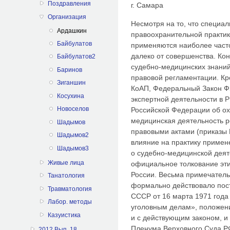
Поздравления
г. Самара
Организация
Несмотря на то, что специа
Ардашкин
правоохранительной практик
Байбулатов
применяются наиболее част
далеко от совершенства. Ко
Байбулатов2
судебно-медицинских знаний
Баринов
правовой регламентации. Кр
Зиганшин
КоАП, Федеральный Закон ФЗ
Косухина
экспертной деятельности в 
Новоселов
Российской Федерации об ох
медицинская деятельность 
Шадымов
правовыми актами (приказы
Шадымов2
влияние на практику приме
Шадымов3
о судебно-медицинской деят
Живые лица
официальное толкование эт
России. Весьма примечатель
Танатология
формально действовало пос
Травматология
СССР от 16 марта 1971 года
Лабор. методы
уголовным делам», положени
Казуистика
и с действующим законом, и
Пленума Верховного Суда РФ
2012 Вып. 18