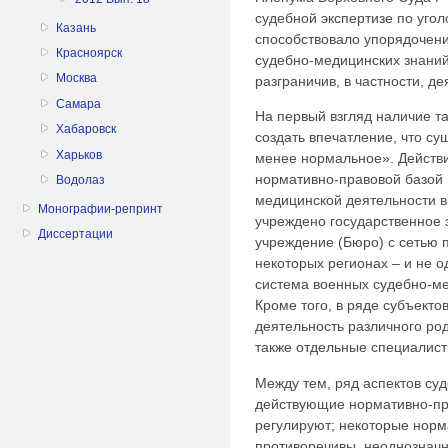
судебной экспертизе по уго
Казань
способствовало упорядочен
Красноярск
судебно-медицинских знани
Москва
разграничив, в частности, д
Самара
На первый взгляд наличие т
Хабаровск
создать впечатление, что с
Харьков
менее нормальное». Действит
нормативно-правовой базой 
Водолаз
медицинской деятельности в
Монографии-репринт
учреждено государственное 
Диссертации
учреждение (Бюро) с сетью 
некоторых регионах – и не о
система военных судебно-ме
Кроме того, в ряде субъект
деятельность различного ро
также отдельные специалист
Между тем, ряд аспектов су
действующие нормативно-п
регулируют; некоторые нор
противоречивы, неоднозначн