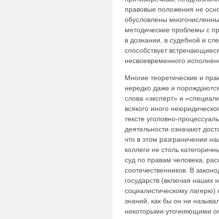
правовые положения не осн
обусловлены многочисленны
методические проблемы с п
в дознании, в судебной и сл
способствует встречающиеся
несвоевременного исполнен
Многие теоретические и прак
нередко даже и порождаются 
слова «эксперт» и «специал
всякого иного неюридическог
тексте уголовно-процессуал
деятельности означают дост
что в этом разграничении н
коллеги не столь категоричн
суд по правам человека, р
соотечественников. В закон
государств (включая наших 
социалистическому лагерю)
знаний, как бы он ни называ
некоторыми уточняющими ог