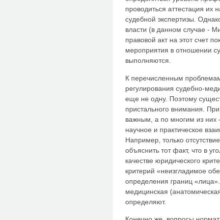
проводиться аттестация их 
судебной экспертизы. Одна
власти (в данном случае - 
правовой акт на этот счет п
мероприятия в отношении су
выполняются.
К перечисленным проблемам
регулирования судебно-мед
еще не одну. Поэтому суще
пристального внимания. При
важным, а по многим из них
научное и практическое вза
Например, только отсутстви
объяснить тот факт, что в у
качестве юридического крит
критерий «неизгладимое об
определения границ «лица».
медицинская (анатомическая
определяют.
Конечно же, вопросы нормат