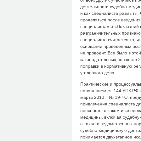
от всех других участников п
деятельности судебно-медици
и как специалиста размыты.
проявляться после введения
специалиста» и «Показаний 
разграничительных признако
специалиста считается то, ч
основании проведенных исс
не проводит. Все было в это
законодательных новшеств 2
поправки в нормативную ре
уголовного дела.
Практические и процессуаль
положением ст. 144 УПК РФ 
марта 2010 г. № 19-ФЗ, пре
привлечения специалиста дл
неясность: о каком исследов
медицины, включая судебну
а также в ведомственных но
судебно-медицинскую деятел
понимается двухэтапное ис