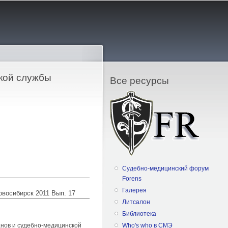
кой службы
Все ресурсы
Судебно-медицинский форум
Forens
Галерея
Новосибирск 2011 Вып. 17
Литсалон
Библиотека
анов и судебно-медицинской
Who's who в СМЭ