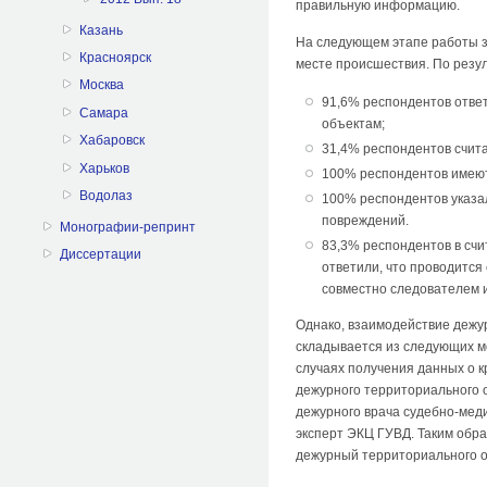
правильную информацию.
Казань
На следующем этапе работы з
Красноярск
месте происшествия. По резу
Москва
91,6% респондентов отве
Самара
объектам;
Хабаровск
31,4% респондентов счита
Харьков
100% респондентов имеют
Водолаз
100% респондентов указал
повреждений.
Монографии-репринт
83,3% респондентов в счи
Диссертации
ответили, что проводится
совместно следователем 
Однако, взаимодействие дежу
складывается из следующих м
случаях получения данных о к
дежурного территориального 
дежурного врача судебно-меди
эксперт ЭКЦ ГУВД. Таким обр
дежурный территориального о