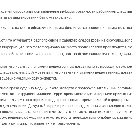
адачей опроса явилось выявление информированности работников следствия
льтатам анкетирования было установлено:
тили, что на месте обнаружения трупа фиксируется положение трупа по от
ют, что отмечается расположение и характер следов крови на окружающих п
 информацию, что фотографирование места происшествия производится эк
и на обязательность описания позы, в которой располагается тело, одежды,
тают, что изъятие и упаковка вещественных доказательств проводится экспе
 следователем, 8,3% – ответили, что изъятие и упаковка вещественных доказ
и судебно-медицинским экспертом.
рного врача судебно-медицинского эксперта с правоохранительными органам
оментов. Сотрудники милиции территориального отдела первыми прибывшие
риминальном характере или подозрительном на криминальный характер смерт
отдела милиции. Дежурный территориального отдела вызывает следователя 
цинского эксперта, оперативную группу, в состав которой входят оперуполн
азом, решение об участии в осмотре места происшествия судебно-медицинско
тдела милиции, что является не правомочным.