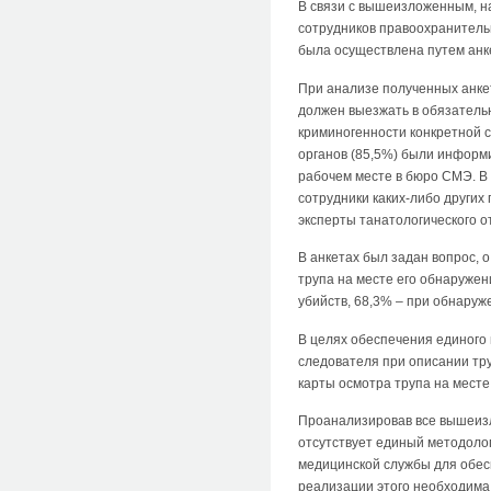
В связи с вышеизложенным, н
сотрудников правоохранитель
была осуществлена путем анк
При анализе полученных анкет
должен выезжать в обязательн
криминогенности конкретной 
органов (85,5%) были информи
рабочем месте в бюро СМЭ. В 
сотрудники каких-либо других
эксперты танатологического о
В анкетах был задан вопрос, 
трупа на месте его обнаруже
убийств, 68,3% – при обнаруж
В целях обеспечения единого
следователя при описании тр
карты осмотра трупа на месте
Проанализировав все вышеизл
отсутствует единый методолог
медицинской службы для обес
реализации этого необходима