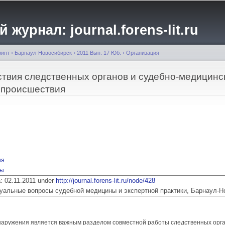
Перейти к
основному
журнал: journal.forens-lit.ru
содержанию
ринт
›
Барнаул-Новосибирск
›
2011 Вып. 17 Юб.
›
Организация
твия следственных органов и судебно-медицинс
 происшествия
ия
бы
a: 02.11.2011 under
http://journal.forens-lit.ru/node/428
 Актуальные вопросы судебной медицины и экспертной практики, Барнаул-
бнаружения является важным разделом совместной работы следственных орг