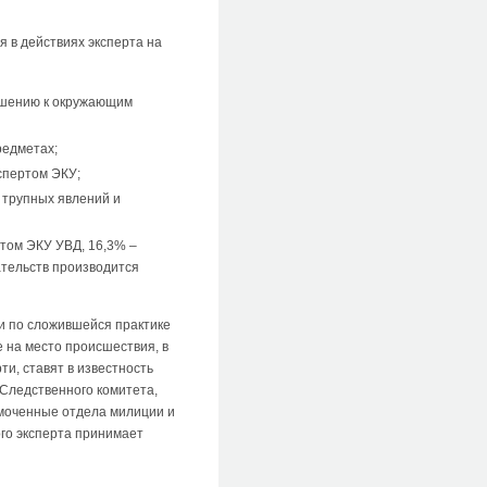
 в действиях эксперта на
ношению к окружающим
редметах;
спертом ЭКУ;
 трупных явлений и
ртом ЭКУ УВД, 16,3% –
ательств производится
и по сложившейся практике
 на место происшествия, в
и, ставят в известность
Следственного комитета,
омоченные отдела милиции и
го эксперта принимает