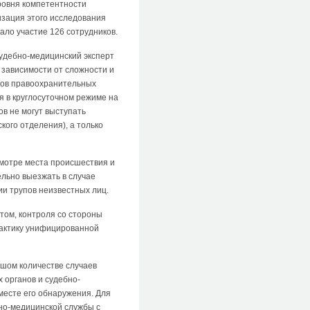
ровня компетентности
изация этого исследования
ло участие 126 сотрудников.
судебно-медицинский эксперт
 зависимости от сложности и
иков правоохранительных
я в круглосуточном режиме на
в не могут выступать
кого отделения), а только
осмотре места происшествия и
льно выезжать в случае
ии трупов неизвестных лиц.
том, контроля со стороны
рактику унифицированной
шом количестве случаев
 органов и судебно-
месте его обнаружения. Для
но-медицинской службы с