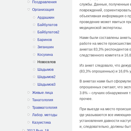
Поздравления
службы. Данные, полученные 
Организация
повреждений, сориентироватьс
объективная информация о пр
Ардашкин
проведение может явиться пр
Байбулатов
медицинской экспертизы.
Байбулатов2
Нами были составлены анкеты
Баринов
работе на месте происшествия
Зиганшин
анкетах 83,3% респондентов о
Косухина
следственного комитета и 16
Новоселов
Из анкет следовало, что деж
Шадымов
(83,3% опрошенных) и 16,6% 
Шадымов2
В анкетах нами был сформули
Шадымов3
опрошенных считают, что экс
Живые лица
3.8% – случаях обнаружения 
прочее.
Танатология
Травматология
При выезде на место происше
где указываются все имеющие
Лабор. методы
установления давности насту
Казуистика
и, следовательно, должны бы
2012 Вып. 18