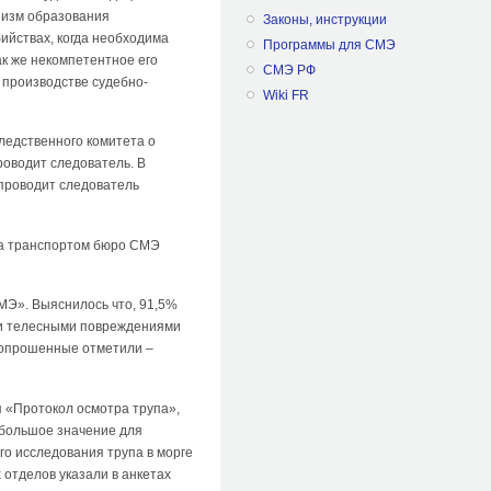
низм образования
Законы, инструкции
ийствах, когда необходима
Программы для СМЭ
к же некомпетентное его
СМЭ РФ
 производстве судебно-
Wiki FR
ледственного комитета о
роводит следователь. В
 проводит следователь
па транспортом бюро СМЭ
МЭ». Выяснилось что, 91,5%
ыми телесными повреждениями
 опрошенные отметили –
я «Протокол осмотра трупа»,
 большое значение для
о исследования трупа в морге
отделов указали в анкетах