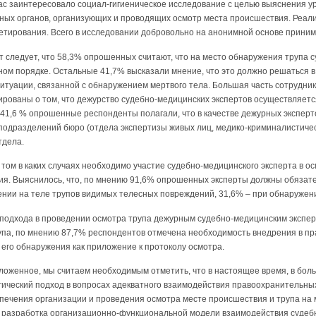
ас заинтересовало социал-гигиеническое исследование с целью выяснения у
ных органов, организующих и проводящих осмотр места происшествия. Реал
етирования. Всего в исследовании добровольно на анонимной основе принима
 следует, что 58,3% опрошенных считают, что на место обнаружения трупа 
ом порядке. Остальные 41,7% высказали мнение, что это должно решаться в
ситуации, связанной с обнаружением мертвого тела. Большая часть сотрудн
рованы о том, что дежурство судебно-медицинских экспертов осуществляетс
41,6 % опрошенные респонденты полагали, что в качестве дежурных эксперто
 подразделений бюро (отдела экспертизы живых лиц, медико-криминалистичес
тдела.
о том в каких случаях необходимо участие судебно-медицинского эксперта в 
ния. Выяснилось, что, по мнению 91,6% опрошенных эксперты должны обязате
ении на теле трупов видимых телесных повреждений, 31,6% – при обнаружен
 подхода в проведении осмотра трупа дежурным судебно-медицинским экспер
упа, по мнению 87,7% респондентов отмечена необходимость внедрения в п
 его обнаружения как приложение к протоколу осмотра.
оженное, мы считаем необходимым отметить, что в настоящее время, в боль
ический подход в вопросах адекватного взаимодействия правоохранительных
печения организации и проведения осмотра месте происшествия и трупа на 
 разработка организационно-функциональной модели взаимодействия судеб