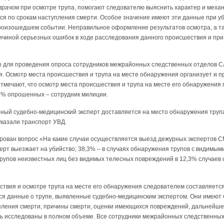
врачом при осмотре трупа, помогают следователю выяснить характер и меха
я по срокам наступления смерти. Особое значение имеют эти данные при уб
оизошедшем событии. Неправильное оформление результатов осмотра, а та
ичиной серьезных ошибок в ходе расследования данного происшествия и при
 для проведения опроса сотрудников межрайонных следственных отделов С
. Осмотр места происшествия и трупа на месте обнаружения организует и п
тмечают, что осмотр места происшествия и трупа на месте его обнаружения
,6% опрошенных – сотрудник милиции.
урный судебно-медицинский эксперт доставляется на место обнаружения тру
указали транспорт УВД.
рован вопрос «На какие случаи осуществляется выезд дежурных экспертов С
перт выезжает на убийство; 38,3% – в случаях обнаружения трупов с видим
трупов неизвестных лиц без видимых телесных повреждений в 12,3% случаев
ствия и осмотре трупа на месте его обнаружения следователем составляетс
ся данные о трупе, выявленные судебно-медицинским экспертом. Они имеют
пления смерти, причины смерти, оценки имеющихся повреждений, дальнейшег
ть исследованы в полном объеме. Все сотрудники межрайонных следственных 