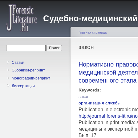
Пе
о
Судебно-медицинский жу
с
Главная страница
Вы здесь
закон
Форма поиска
Поиск
Статьи
Нормативно-правово
Сборники-репринт
медицинской деятел
Монографии-репринт
современного этапа
Диссертации
Keywords:
закон
организация службы
Publication in electronic m
http://journal.forens-lit.ru/
Publication in print medi
медицины и экспертной п
Вып. 17