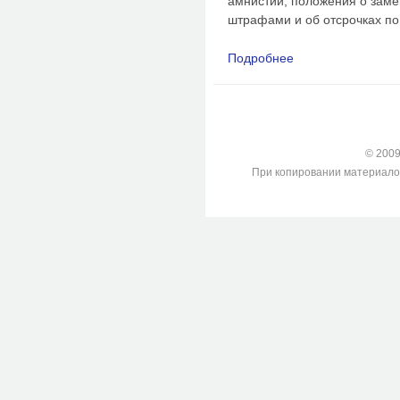
амнистии, положения о зам
штрафами и об отсрочках по
Подробнее
о Немецкое законод
судебной медицине
© 2009-
При копировании материалов с