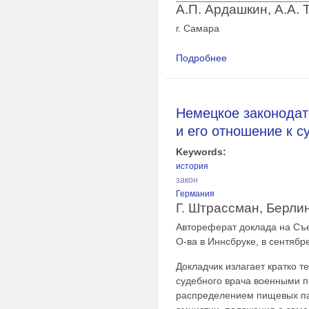
А.П. Ардашкин, А.А. 
г. Самара
Подробнее
о Нормативно-право
деятельности: проб
Немецкое законодат
и его отношение к 
Keywords:
история
закон
Германия
Г. Штрассман, Берлин
Автореферат доклада на Съ
О-ва в Иннсбруке, в сентябре
Докладчик излагает кратко т
судебного врача военными 
распределением пищевых па