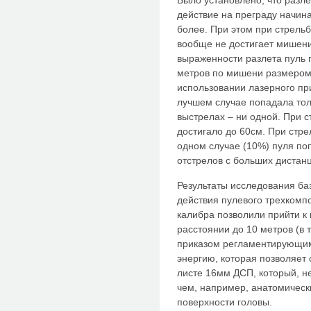
Было установлено, что разл
действие на преграду начина
более. При этом при стрельб
вообще не достигает мишени,
выраженности разлета пуль 
метров по мишени размером 
использовании лазерного при
лучшем случае попадала тол
выстрелах – ни одной. При с
достигало до 60см. При стре
одном случае (10%) пуля поп
отстрелов с больших дистан
Результаты исследования ба
действия пулевого трехкомп
калибра позволили прийти к 
расстоянии до 10 метров (в 
приказом регламентирующим
энергию, которая позволяет
листе 16мм ДСП, который, н
чем, например, анатомическ
поверхности головы.