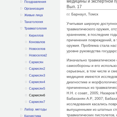
медицины и экспертной п
Поздравления
Вып. 17
Организация
г.г. Барнаул, Томск
Живые лица
Танатология
Учитывая широкую доступнос
Травматология
травматического оружия, отс
хранением, в последние год
Кириллов
причинения повреждений, в т
Коновалов
оружия. Проблема стала наст
Новоселов
уровне руководства государс
Новоселов2
Изначально травматическое 
Саркисян
самообороны и его использ
Саркисян2
серьезных, в том числе и с
Саркисян3
медицине имеются исследов
диагностике и морфологиче
Саркисян4
причиненных из травматичес
Саркисян5
Н.Н. с соавт., 2005; Назаров 
Саркисян6
Бабаханян А.Р., 2007; Бабахан
Саркисян7
исследования касались пов
выпущенными из штатных ст
Лабор. методы
травматических пистолетов, 
Казуистика