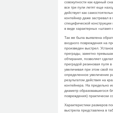
совокупности как единый сна
все три пули летят еще нахо
действует как самостоятель
контейнер даже застревал в 
специфической конструкции
в виде характерных «штамп
Так же была выявлена обра
входного повреждения на пр
произведен выстрел. Устано
преграды, заметно превышае
обтирания, позволяет сделат
преградой резиновая пуля в
увеличивая при этом свой п
определенное увеличение р
результатом действия на кр
контейнера. На предельно и
диаметр образовавшегося бл
повреждения) практически с
Характеристики размеров по
выстрела представлена в таб