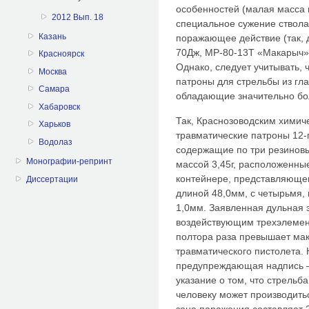
особенностей (малая масса 
2012 Вып. 18
специальное сужение ствола
Казань
поражающее действие (так, 
70Дж, МР-80-13Т «Макарыч» 
Красноярск
Однако, следует учитывать, 
Москва
патроны для стрельбы из гла
Самара
обладающие значительно б
Хабаровск
Так, Краснозоводским химич
Харьков
травматические патроны 12-г
Водолаз
содержащие по три резинов
Монографии-репринт
массой 3,45г, расположенные
контейнере, представляюще
Диссертации
длиной 48,0мм, с четырьмя,
1,0мм. Заявленная дульная 
воздействующим трехэлемен
полтора раза превышает ма
травматического пистолета. 
предупреждающая надпись – «
указание о том, что стрель
человеку может производитьс
зона поражения составляет 2