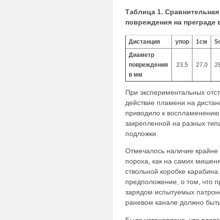
Таблица 1. Сравнительная
повреждения на преграде 
Дистанция
упор
1см
5
Диаметр
повреждения
23,5
27,0
2
в мм
При экспериментальных отс
действие пламени на дистанц
приводило к воспламенению
закрепленной на разных типа
подложки.
Отмечалось наличие крайне 
пороха, как на самих мишенях
ствольной коробке карабина.
предположение, о том, что п
зарядом испытуемых патроно
раневом канале должно быт