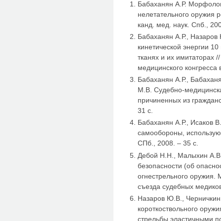
Бабаханян А.Р. Морфолог
нелетательного оружия 
канд. мед. наук. Спб., 20
Бабаханян А.Р., Назаров
кинетической энергии 10
тканях и их имитаторах /
медицинского конгресса в
Бабаханян А.Р., Бабаханя
М.В. Судебно-медицинск
причиненных из гражданс
31 с.
Бабаханян А.Р., Исаков 
самообороны, использу
СПб., 2008. – 35 с.
Дебой Н.Н., Малыхин А.В
безопасности (об опасно
огнестрельного оружия. 
съезда судебных медиков
Назаров Ю.В., Черничкин
короткоствольного оруж
стрельбы эластичными 