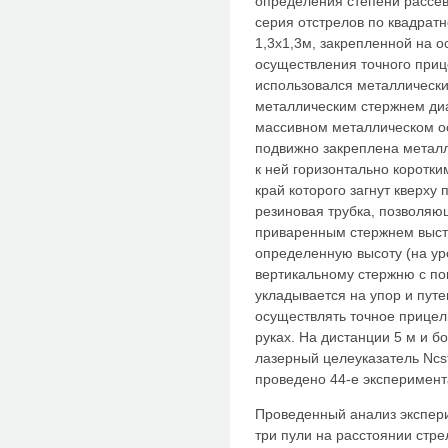
определения степени рассе
серия отстрелов по квадрат
1,3х1,3м, закрепленной на о
осуществления точного при
использовался металлически
металлическим стержнем ди
массивном металлическом о
подвижно закреплена металл
к ней горизонтально коротк
край которого загнут кверху 
резиновая трубка, позволяю
приваренным стержнем выст
определенную высоту (на ур
вертикальному стержню с п
укладывается на упор и пут
осуществлять точное прицел
руках. На дистанции 5 м и б
лазерный целеуказатель Ncs
проведено 44-е эксперимент
Проведенный анализ экспери
три пули на расстоянии стре