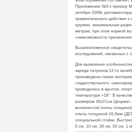
Приложению №3 к приказу М
октября 2008г, регламентир
травматического действия к
оружию, минимальная разре
метрам; при этом нормой во
«невозможности причинения 
Вышеизложенное свидетельс
исследований, связанных с 
Для выявления особенностей
заряда патронов 12-го кали
произведены серии эксперим
гладкоствольного, самозаря
проводились в крытом, спор
температуре +18°. В качест
размером 30х21см (формат А
волокнистой плиты толщиной
плиты толщиной 16,0мм (ДСП
специальной стойки. Выстрел
5 см, 10 см, 30 см, 50 см, 1 м