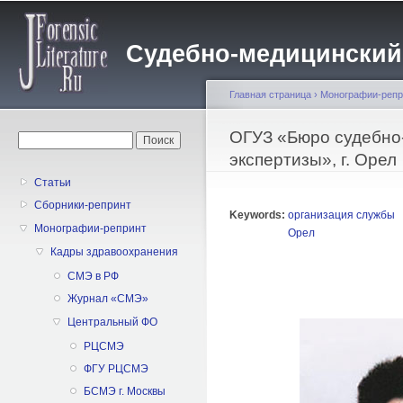
Пе
о
Судебно-медицинский жу
с
Главная страница
›
Монографии-репр
Вы здесь
ОГУЗ «Бюро судебно
Форма поиска
Поиск
экспертизы», г. Орел
Статьи
Сборники-репринт
Keywords:
организация службы
Монографии-репринт
Орел
Кадры здравоохранения
CMЭ в РФ
Журнал «СМЭ»
Центральный ФО
РЦСМЭ
ФГУ РЦСМЭ
БСМЭ г. Москвы