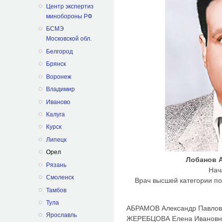
Центр экспертиз
минобороны РФ
БСМЭ
Московской обл.
Белгород
Брянск
Воронеж
Владимир
Иваново
Калуга
Курск
Липецк
Орел
Лобанов 
Рязань
Нача
Смоленск
Врач высшей категории п
Тамбов
Тула
АБРАМОВ Александр Павлов
Ярославль
ЖЕРЕБЦОВА Елена Ивановна