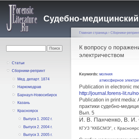
Пе
о
Судебно-медицинский жу
с
Главная страница
›
Сборники-реприн
Вы здесь
К вопросу о пораже
Форма поиска
Поиск
электричеством
Статьи
Сборники-репринт
Keywords:
молния
Мед. департ. 1874
атмосферное электри
Publication in electronic 
Наркомздрав
http://journal.forens-lit.ru/
Барнаул-Новосибирск
Publication in print medi
Казань
практики судебно-медици
Красноярск
Вып. 5
И. В. Панченко, В. И.
Выпуск 1. 2002 г.
Выпуск 2. 2004 г.
КГУЗ "ККБСМЭ", г. Красноярс
Выпуск 3. 2005 г.