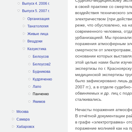
Судебно-медицинскому экспе
Выпуск 4. 2006 г.
в своей практике со смерте
Выпуск 5. 2007 г.
воздействия технического э
электричеством (при действ
Организация
реже, что обусловлено, на н
Танатология
современного человека, отд
Живые лица
урбанизацией. Мы проанализ
Вещдоки
поражения атмосферным эле
Казуистика
смертности от электротравм,
основании которых выставля
Белоусов
этой целью нами были изуч
Белоусов2
экспертизы по г. Красноярску
Будникова
медицинской экспертизы тру
Кудряченко
было зафиксировано лишь д
2007 гг.), а в отделе судеб
Лапо
обвиняемых и др. лиц с по
Панченко
сталкивались.
Якимов
Нечасты поражения атмосфер
Москва
В отчётной документации р
Самара
в графе «электротравма» от
Хабаровск
поражение молнией как на п