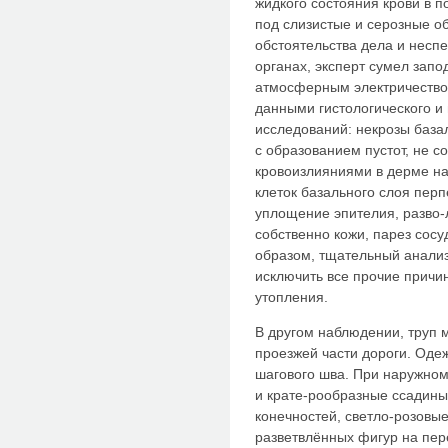
жидкого состояния крови в п
под слизистые и серозные о
обстоятельства дела и несп
органах, эксперт сумел запо
атмосферным электричество
данными гистологического и
исследований: некрозы база
с образованием пустот, не с
кровоизлияниями в дерме на
клеток базального слоя перп
уплощение эпителия, разво-
собственно кожи, парез сосу
образом, тщательный анали
исключить все прочие причин
утопления.
В другом наблюдении, труп 
проезжей части дороги. Одеж
шагового шва. При наружно
и крате-рообразные ссадины
конечностей, светло-розовы
разветвлённых фигур на пер