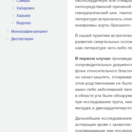
околосердечную или плеврал
Самара
непосредственной причиной 
Хабаровск
геморрагический шок, тампо
Харьков
литературе встречалось опи
Водолаз
аневризмы аорты брюшного о
Монографии-репринт
В нашей практике встретили
Диссертации
развития смертельных ослож
нам литературе чего-либо п
В первом случае
произведен
сопроводительных документов
фоне относительного благоп
он начал кашлять, отхаркива
этом родственникам не было
каких-либо заболеваний лег
в области рта были обнаруже
при исследовании трупа, ка
желудка и двенадцатиперстн
Дальнейшим исследованием 
аспирации крови с захватом 
подтверждение при последу