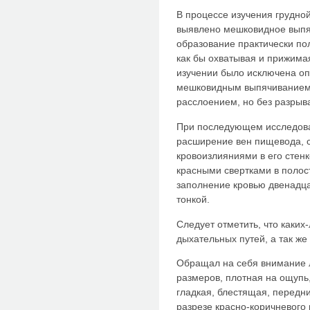
В процессе изучения грудно
выявлено мешковидное выпяч
образование практически по
как бы охватывая и прижима
изучении было исключена оп
мешковидным выпячиванием 
расслоением, но без разрыва
При последующем исследова
расширение вен пищевода, 
кровоизлияниями в его стен
красными свертками в полост
заполнение кровью двенадца
тонкой.
Следует отметить, что каких
дыхательных путей, а так же
Обращал на себя внимание л
размеров, плотная на ощупь,
гладкая, блестящая, передни
разрезе красно-коричневого 