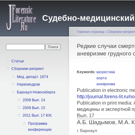
Пе
о
Судебно-медицинский жу
с
Главная страница
›
Сборники-реприн
Вы здесь
Редкие случаи смер
Форма поиска
Поиск
аневризме грудного 
Статьи
Сборники-репринт
Keywords:
казуистика
Мед. департ. 1874
аорта
аневризма
Наркомздрав
Publication in electronic m
Барнаул-Новосибирск
http://journal.forens-lit.ru/
2008 Вып. 14
Publication in print medi
2009 Вып. 15
медицины и экспертной п
Вып. 17
2011 Вып. 17 Юб.
А.Б. Шадымов, М.А. 
Программа
конференции
г. Барнаул