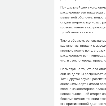
При дальнейшем гистологич
расширение вен пищевода с 
мышечной оболочке; подостр
стадии атерокальциноза с р
кровоизлияния в окружающей
тромботических масс.
Таким образом, основываяс
картине, мы пришли к вывод
нижнюю полую вену, с разви
расширением вен пищевода,
что, в свою очередь, привел
Несмотря на то, что оба оп
они не должны расцениватьс
Тот и другой случаи развит
аневризмы аорты имели особ
вполне закономерное ослож
ненасильственной смерти св
бессимптомном течении этог
его прижизненной диагности