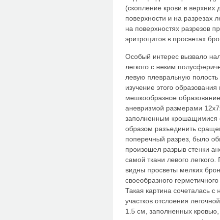
(скопление крови в верхних 
поверхности и на разрезах л
на поверхностях разрезов пр
эритроцитов в просветах бро
Особый интерес вызвало на
легкого с неким полусфери
левую плевральную полость 
изучение этого образования 
мешкообразное образование 
аневризмой размерами 12х7х
заполненным крошащимися с
образом разъединить сращен
поперечный разрез, было об
произошел разрыв стенки ан
самой ткани левого легкого.
видны просветы мелких бро
своеобразного герметичного
Такая картина сочеталась 
участков отслоения легочно
1.5 см, заполненных кровью