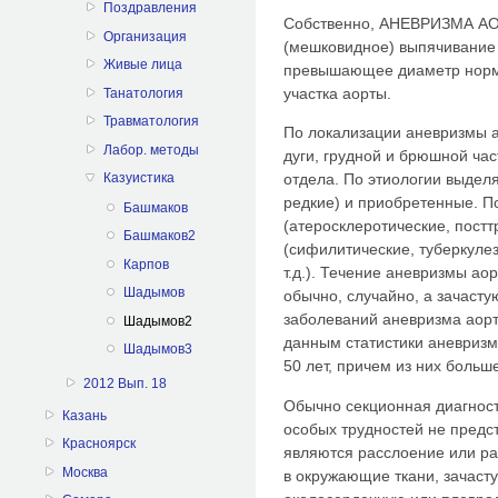
Поздравления
Собственно, АНЕВРИЗМА АО
Организация
(мешковидное) выпячивание 
Живые лица
превышающее диаметр норм
участка аорты.
Танатология
Травматология
По локализации аневризмы а
Лабор. методы
дуги, грудной и брюшной ча
Казуистика
отдела. По этиологии выдел
редкие) и приобретенные. П
Башмаков
(атеросклеротические, постт
Башмаков2
(сифилитические, туберкуле
Карпов
т.д.). Течение аневризмы ао
Шадымов
обычно, случайно, а зачаст
заболеваний аневризма аорт
Шадымов2
данным статистики аневризм
Шадымов3
50 лет, причем из них больш
2012 Вып. 18
Обычно секционная диагност
Казань
особых трудностей не пред
Красноярск
являются расслоение или ра
Москва
в окружающие ткани, зачаст