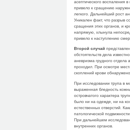
асептического воспаления в 
привело к сращению наружно
легкого. Дальнейший рост а
Уникален факт, что разрыв 
сращения этих органов, и к
напрямую, хлынула непосред
привело к наступлению смер
Второй случай
представлен
обстоятельств дела известно
аневризма грудного отдела а
проходил. При осмотре мест
скоплений крови обнаружено
При исследовании трупа в м
выраженная бледность кожны
островчатого характера труп
было ни на одежде, ни на ко
естественных отверстий. Ка
патологической подвижности 
При дальнейшем исследован
внутренних органов.