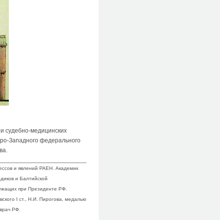
ти судебно-медицинских
еро-Западного федерального
ва.
цессов и явлений РАЕН. Академик
диков и Балтийской
лужащих при Президенте РФ.
кого I ст., Н.И. Пирогова, медалью
врач РФ.