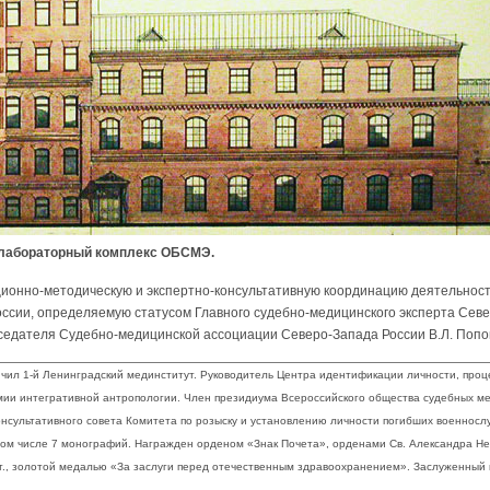
 лабораторный комплекс ОБСМЭ.
ионно-методическую и экспертно-консультативную координацию деятельнос
ссии, определяемую статусом Главного судебно-медицинского эксперта Сев
едседателя Судебно-медицинской ассоциации Северо-Запада России В.Л. Попо
кончил 1-й Ленинградский мединститут. Руководитель Центра идентификации личности, про
ии интегративной антропологии. Член президиума Всероссийского общества судебных ме
онсультативного совета Комитета по розыску и установлению личности погибших военнос
том числе 7 монографий. Награжден орденом «Знак Почета», орденами Св. Александра Невс
ст., золотой медалью «За заслуги перед отечественным здравоохранением». Заслуженный 