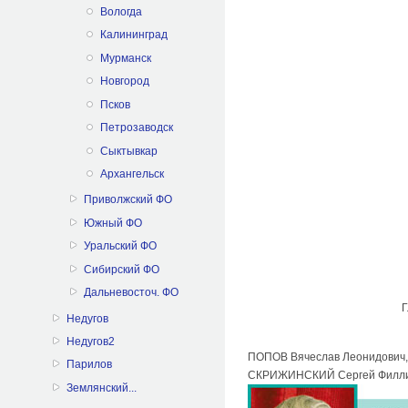
Вологда
Калининград
Мурманск
Новгород
Псков
Петрозаводск
Сыктывкар
Архангельск
Приволжский ФО
Южный ФО
Уральский ФО
Сибирский ФО
Дальневосточ. ФО
Г
Недугов
Недугов2
ПОПОВ Вячеслав Леонидович,
Парилов
СКРИЖИНСКИЙ Сергей Филлип
Землянский...