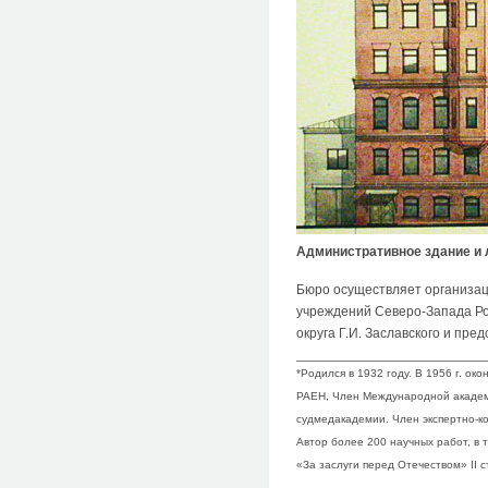
Административное здание и
Бюро осуществляет организац
учреждений Северо-Запада Ро
округа Г.И. Заславского и пр
*Родился в 1932 году. В 1956 г. о
РАЕН, Член Международной академ
судмедакадемии. Член экспертно-к
Автор более 200 научных работ, в 
«За заслуги перед Отечеством» II 