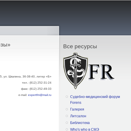
изы»
Все ресурсы
5, ул. Шкапина, 36-38-40, литер «Б»
тел.: (812) 252-31-24
факс: (812) 252-49-33
е-mail:
expertfm@mail.ru
Судебно-медицинский форум
Forens
Галерея
Литсалон
Библиотека
Who's who в СМЭ