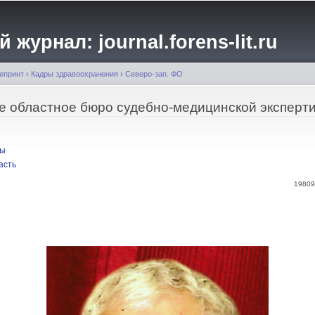
Перейти к
основному
журнал: journal.forens-lit.ru
содержанию
епринт
›
Кадры здравоохранения
›
Северо-зап. ФО
е областное бюро судебно-медицинской эксперт
бы
асть
19809