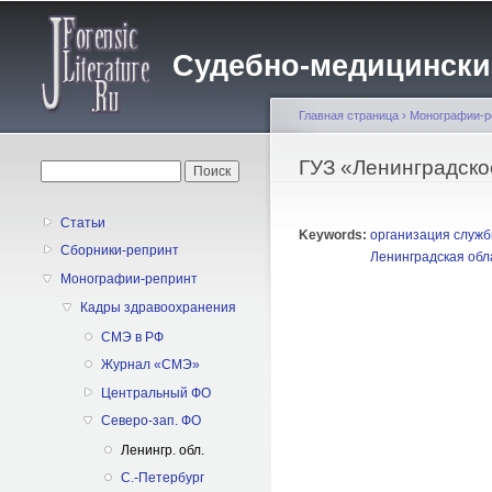
Судебно-медицинский 
Главная страница
›
Монографии-р
Вы здесь
ГУЗ «Ленинградско
Форма поиска
Поиск
Статьи
Keywords:
организация служ
Сборники-репринт
Ленинградская обл
Монографии-репринт
Кадры здравоохранения
CMЭ в РФ
Журнал «СМЭ»
Центральный ФО
Северо-зап. ФО
Ленингр. обл.
С.-Петербург