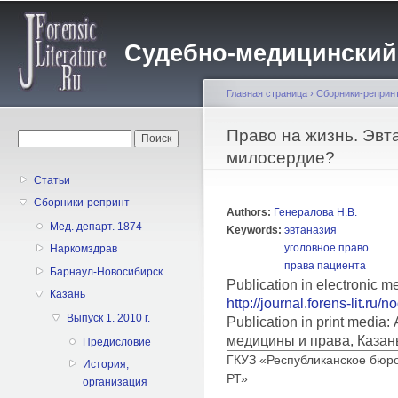
Пе
о
Судебно-медицинский жу
с
Главная страница
›
Сборники-реприн
Вы здесь
Право на жизнь. Эвт
Форма поиска
Поиск
милосердие?
Статьи
Сборники-репринт
Authors:
Генералова Н.В.
Мед. департ. 1874
Keywords:
эвтаназия
уголовное право
Наркомздрав
права пациента
Барнаул-Новосибирск
Publication in electronic m
Казань
http://journal.forens-lit.ru/
Выпуск 1. 2010 г.
Publication in print medi
медицины и права, Казан
Предисловие
ГКУЗ «Республиканское бюр
История,
РТ»
организация