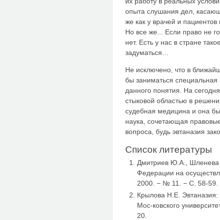
их работу в реальных услови
опыта слушания дел, касающ
же как у врачей и пациентов
Но все же... Если право не го
нет. Есть у нас в стране так
задуматься…
Не исключено, что в ближай
бы заниматься специальная 
данного понятия. На сегодня
стыковой областью в решени
судебная медицина и она бы
наука, сочетающая правовые
вопроса, будь эвтаназия зак
Список литературы
Дмитриев Ю.А., Шленева 
Федерации на осуществле
2000. − № 11. − С. 58-59.
Крылова Н.Е. Эвтаназия: 
Мос-ковского университет
20.