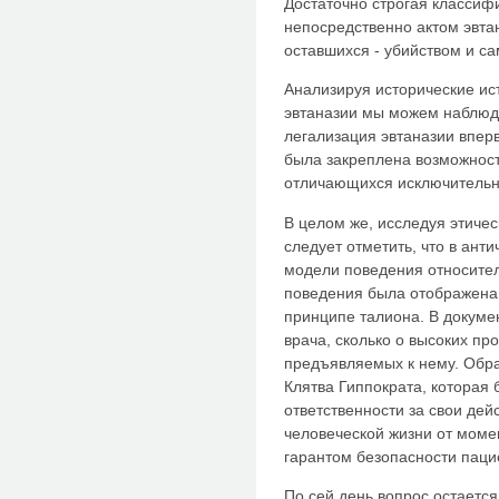
Достаточно строгая классифи
непосредственно актом эвтан
оставшихся - убийством и с
Анализируя исторические ист
эвтаназии мы можем наблюд
легализация эвтаназии вперв
была закреплена возможнос
отличающихся исключительно
В целом же, исследуя этичес
следует отметить, что в ан
модели поведения относител
поведения была отображена 
принципе талиона. В докумен
врача, сколько о высоких п
предъявляемых к нему. Обр
Клятва Гиппократа, которая
ответственности за свои дей
человеческой жизни от моме
гарантом безопасности паци
По сей день вопрос остаетс