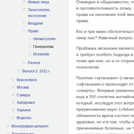
Очевидно и общеизвестно, чт
Живые лица
в противоположность этому, 
Танатология,
права на окончание этой жиз
гистология
права.
Вещдоки
Кто и при каких обстоятельс
Право
смер-тью? Извечный вопрос.
Нигматуллин
Генералова
Проблема эвтаназии являет
и требует особого подхода в
Исхакова
точки зре-ния, но и со сторо
Разное
психологов.
Выпуск 2. 2011 г.
Понятие «эутаназия» («эвтан
Красноярск
«эфтаназия») происходит от 
Москва
«смерть». Впервые указанны
Самара
еще в XVI столетии англий
который, исследуя этот вопр
Хабаровск
приумножении наук» («Advanc
Харьков
обязанность врача состоит н
Водолаз
здоровье, но и в том, чтобы 
Монографии-репринт
причиняемые болезнью, не то
Диссертации