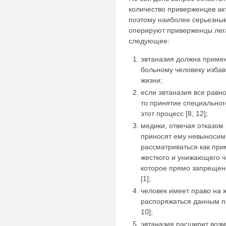
количество приверженцев ак
поэтому наиболее серьезным
оперируют приверженцы лега
следующее:
эвтаназия должна приме
больному человеку избав
жизни;
если эвтаназия все равн
то принятие специальног
этот процесс [8, 12];
медики, отвечая отказом
приносят ему невыносим
рассматриваться как при
жесткого и унижающего 
которое прямо запрещен
[1];
человек имеет право на 
распоряжаться данным п
10];
эвтаназия расширит воз