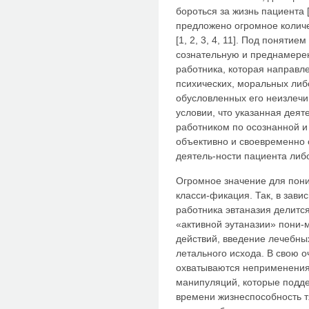
бороться за жизнь пациента 
предложено огромное колич
[1, 2, 3, 4, 11]. Под поняти
сознательную и преднамере
работника, которая направл
психических, моральных либ
обусловленных его неизлечи
условии, что указанная дея
работником по осознанной и
объективно и своевременно 
деятель-ности пациента либо
Огромное значение для пон
класси-фикация. Так, в зави
работника эвтаназия делитс
«активной эутаназии» пони
действий, введение лечебны
летального исхода. В свою 
охватываются неприменения
манипуляций, которые подд
времени жизнеспособность т