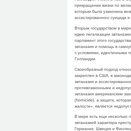
прекращении жизни по жела
которым была узаконена во
ассистированного суицида и 
Вторым государством в мире
идею легализации эвтаназии,
парламент этого государства
эвтаназия и помощь в самоу
с условиями, идентичными т
Голландии.
Своеобразный подход относи
закреплен в США, в законода
эвтаназия и ассистированно
противозаконными и недопус
эвтаназия американским зако
(homicide), а защита, котора
жалости», является недопус
В мире есть еще несколько г
эвтаназией характера прест
Германия, Швеция и Финлянд