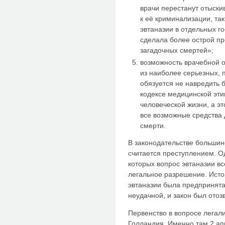
врачи перестанут отыскив
к её криминализации, так
эвтаназии в отдельных го
сделала более острой п
загадочных смертей»;
возможность врачебной 
из наиболее серьезных, п
обязуется не навредить 
кодексе медицинской эти
человеческой жизни, а эт
все возможные средства 
смерти.
В законодательстве большин
считается преступлением. Од
которых вопрос эвтаназии в
легальное разрешение. Исто
эвтаназии была предпринята 
неудачной, и закон был отоз
Первенство в вопросе легал
Голландия. Именно там 2 апр