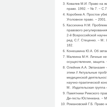
Ковалев М.И. Право на жи
право. 1992. − № 7. − С.7
Коробеев А. Простое уби
Уголовное право. − 2001. 
Кассихина Н.М. Проблемы
правового регулировани
2-й Всероссийской научн
ред. С.Г. Стеценко. − М.
182.
Конюшкина Ю.А. Об эвтана
Малеина М.Н. Личные не
осуществление, защита. −
Олейник А.А. Эвтаназия
этики // Актуальные про
медицинской деятельнос
научно-практической кон
М.: Издательская группа 
Памятники Римского права
Ди-гесты Юстиниана. − М.
Романовский Г.Б. Право н