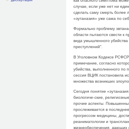
как опасного симптома может
случае, если уже нет ни ед
сделать саму смерть более ле
«эутаназия» уже сама по себ
Формально проблему эвтана
области пытаются свести к 
вида умышленного убийства 
преступлений".
В Уголовном Кодексе РСФСР 1
примечание, согласно котор
убийства, выполненного по п
сессия ВЦИК постановила ис
множества возникших злоупо
Сегодня понятие «эутаназия
биологиче-ские, религиозные
прочие аспекты. Повышенный
прослеживается в последнее
прогрессом медицины, дости
реаниматологии и трансплан
жизнеобеспечения, дающих 