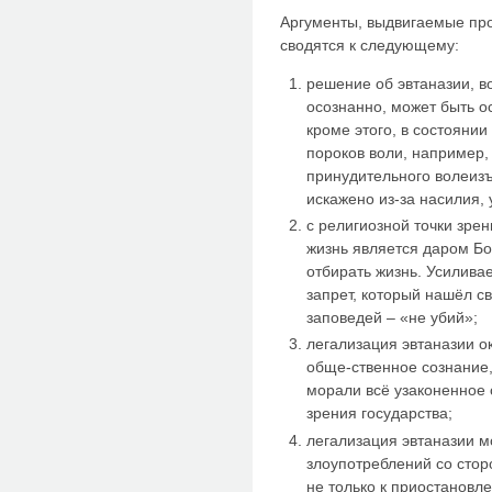
Аргументы, выдвигаемые про
сводятся к следующему:
решение об эвтаназии, в
осознанно, может быть 
кроме этого, в состоянии
пороков воли, например,
принудительного волеизъ
искажено из-за насилия, у
с религиозной точки зре
жизнь является даром Бо
отбирать жизнь. Усилива
запрет, который нашёл с
заповедей – «не убий»;
легализация эвтаназии о
обще-ственное сознание,
морали всё узаконенное 
зрения государства;
легализация эвтаназии м
злоупотреблений со стор
не только к приостановл