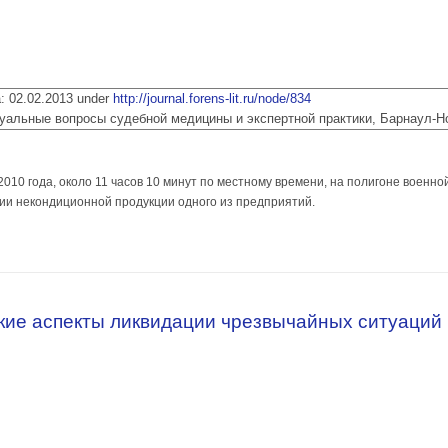
ia: 02.02.2013 under
http://journal.forens-lit.ru/node/834
 Актуальные вопросы судебной медицины и экспертной практики, Барнаул-
010 года, около 11 часов 10 минут по местному времени, на полигоне военно
ии некондиционной продукции одного из предприятий.
отра места происшествия и проведения судебно-медицинской экспертизы в с
ие аспекты ликвидации чрезвычайных ситуаций 