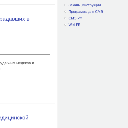
Законы, инструкции
Программы для СМЭ
традавших в
СМЭ РФ
Wiki FR
 судебных медиков и
г
рористического акта в г. Беслане
едицинской