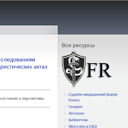
Все ресурсы
исследованиям
ристических актах
Судебно-медицинский форум
 состояние и перспективы
Forens
Галерея
Литсалон
Библиотека
х останков в случаях массовой
Who's who в СМЭ