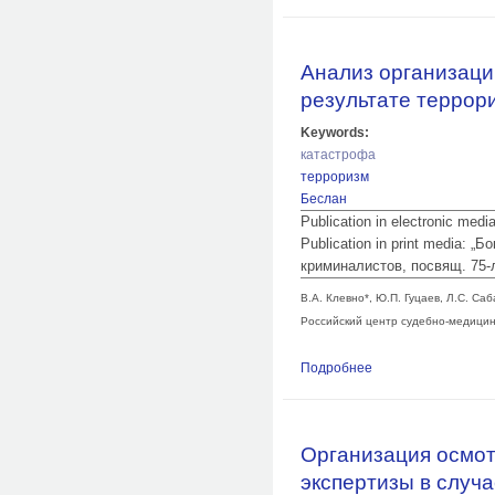
гибели людей при 
Анализ организаци
результате террори
Keywords:
катастрофа
терроризм
Беслан
Publication in electronic med
Publication in print media:
криминалистов, посвящ. 75-л
В.А. Клевно*, Ю.П. Гуцаев, Л.С. Саб
Российский центр судебно-медицинс
Подробнее
о Анализ организац
РСО – Алания
Организация осмот
экспертизы в случ