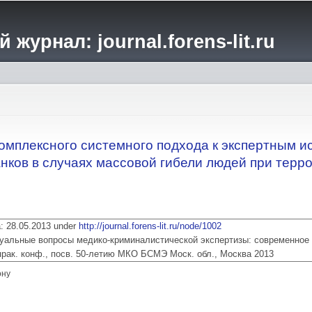
Перейти к
основному
журнал: journal.forens-lit.ru
содержанию
омплексного системного подхода к экспертным 
нков в случаях массовой гибели людей при терро
ia: 28.05.2013 under
http://journal.forens-lit.ru/node/1002
 Актуальные вопросы медико-криминалистической экспертизы: современное
прак. конф., посв. 50-летию МКО БСМЭ Моск. обл., Москва 2013
ону
 комплексного системного подхода к экспертным исследованиям обезличенны