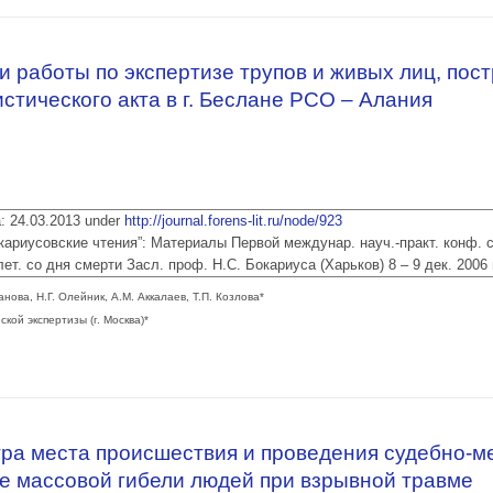
террористических актах
и работы по экспертизе трупов и живых лиц, пос
стического акта в г. Беслане РСО – Алания
ia: 24.03.2013 under
http://journal.forens-lit.ru/node/923
 „Бокариусовские чтения”: Материалы Первой междунар. науч.-практ. конф.
ет. со дня смерти Засл. проф. Н.С. Бокариуса (Харьков) 8 – 9 дек. 2006 
анова, Н.Г. Олейник, А.М. Аккалаев, Т.П. Козлова*
кой экспертизы (г. Москва)*
ии работы по экспертизе трупов и живых лиц, пострадавших в результате тер
ра места происшествия и проведения судебно-м
ае массовой гибели людей при взрывной травме