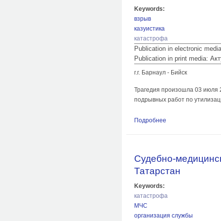
Keywords:
взрыв
казуистика
катастрофа
Publication in electronic med
Publication in print media:
г.г. Барнаул - Бийск
Трагедия произошла 03 июля 2
подрывных работ по утилизац
Подробнее
о Организация осм
взрывной травме
Судебно-медицинск
Татарстан
Keywords:
катастрофа
МЧС
организация службы