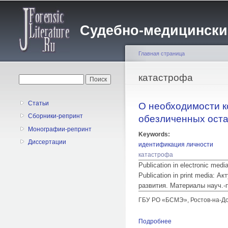
Судебно-медицинский 
Главная страница
Вы здесь
катастрофа
Форма поиска
Поиск
Статьи
О необходимости к
Сборники-репринт
обезличенных оста
Монографии-репринт
Keywords:
Диссертации
идентификация личности
катастрофа
Publication in electronic med
Publication in print media:
развития. Материалы науч.-
ГБУ РО «БСМЭ», Ростов-на-Д
Подробнее
о О необходимости