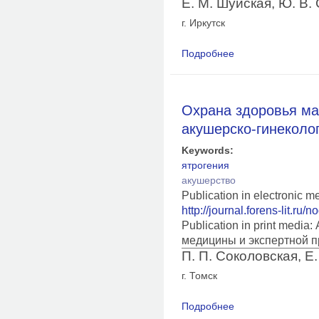
Е. М. Шуйская, Ю. В.
г. Иркутск
Подробнее
о Особенности оцен
экспертиз по враче
Охрана здоровья мат
акушерско-гинеколог
Keywords:
ятрогения
акушерство
Publication in electronic 
http://journal.forens-lit.ru/
Publication in print medi
медицины и экспертной п
П. П. Соколовская, Е
г. Томск
Подробнее
о Охрана здоровья м