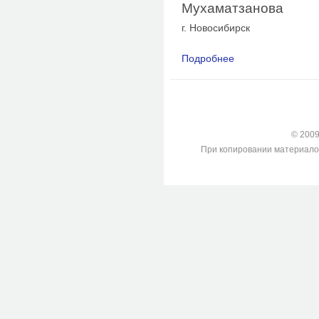
Мухаматзанова
г. Новосибирск
Подробнее
о Туберкулез как пр
обусловленность
© 2009-
При копировании материалов с