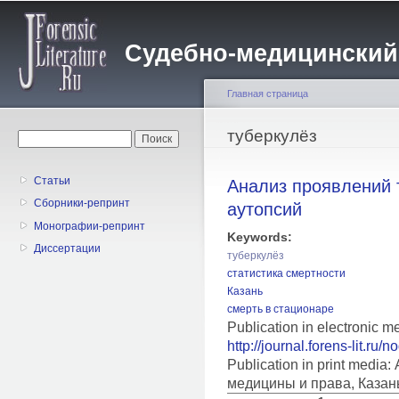
Пе
о
Судебно-медицинский жу
с
Главная страница
Вы здесь
туберкулёз
Форма поиска
Поиск
Статьи
Анализ проявлений 
Сборники-репринт
аутопсий
Монографии-репринт
Keywords:
Диссертации
туберкулёз
статистика смертности
Казань
смерть в стационаре
Publication in electronic m
http://journal.forens-lit.ru/
Publication in print medi
медицины и права, Казан