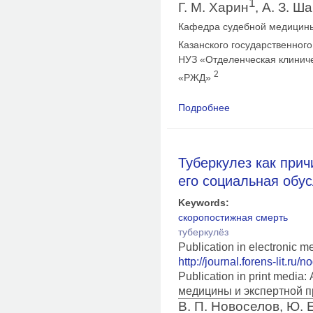
1
Г. М. Харин
, А. З. Ш
Кафедра судебной медицины
Казанского государственног
НУЗ «Отделенческая клинич
2
«РЖД»
Подробнее
о Анализ проявлени
Туберкулез как прич
его социальная обу
Keywords:
скоропостижная смерть
туберкулёз
Publication in electronic 
http://journal.forens-lit.ru/
Publication in print medi
медицины и экспертной п
В. П. Новоселов, Ю. 