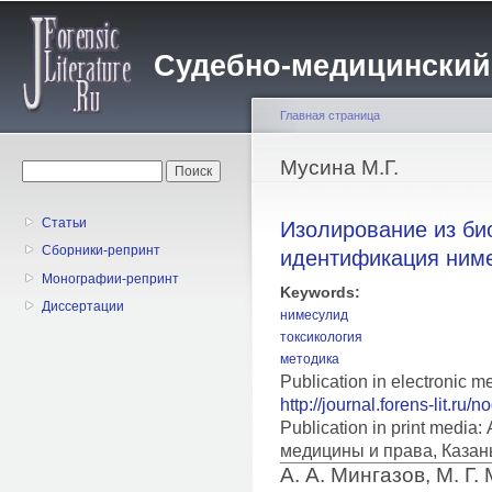
Пе
о
Судебно-медицинский жу
с
Главная страница
Вы здесь
Мусина М.Г.
Форма поиска
Поиск
Статьи
Изолирование из би
Сборники-репринт
идентификация ним
Монографии-репринт
Keywords:
Диссертации
нимесулид
токсикология
методика
Publication in electronic m
http://journal.forens-lit.ru/
Publication in print medi
медицины и права, Казан
А. А. Мингазов, М. Г.