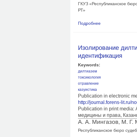
ГКУЗ «Республиканское бюр
РТ»
Подробнее
о Изолирование из 
нимесулида
Изолирование дилти
идентификация
Keywords:
дилтиазем
токсикология
отравление
казуистика
Publication in electronic m
http://journal.forens-lit.ru/
Publication in print medi
медицины и права, Казан
А. А. Мингазов, М. Г.
Республиканское бюро суде