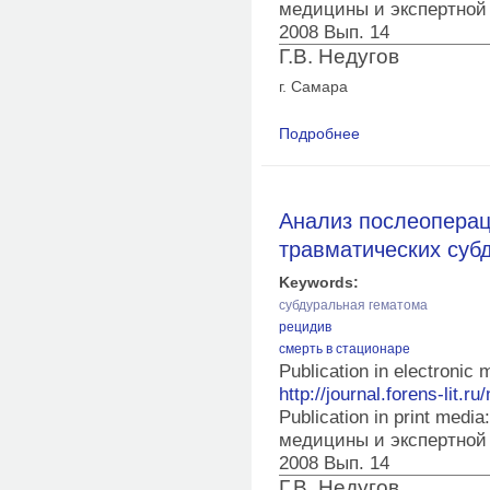
медицины и экспертной
2008 Вып. 14
Г.В. Недугов
г. Самара
Подробнее
о Риск и сроки раз
черепно-мозговой т
Анализ послеопера
травматических суб
Keywords:
субдуральная гематома
рецидив
смерть в стационаре
Publication in electronic
http://journal.forens-lit.ru
Publication in print med
медицины и экспертной
2008 Вып. 14
Г.В. Недугов