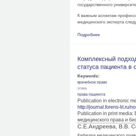
государственного университ
К важным аспектам професс
медицинского эксперта следу
Подробнее
о Этические аспект
медицинского экспе
Комплексный подход
статуса пациента в 
Keywords:
врачебное право
этика
права пациента
Publication in electronic 
http://journal.forens-lit.ru/
Publication in print medi
медицинского права и би
С.Е.Андреева, В.В. С
Кафедра медицинского права