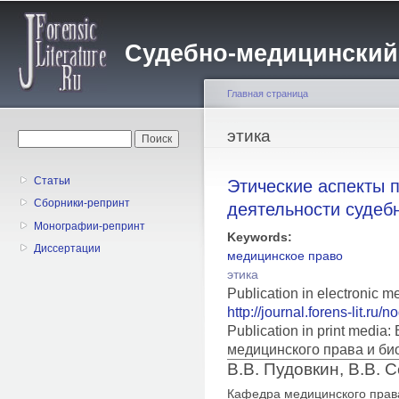
Пе
о
Судебно-медицинский жу
с
Главная страница
Вы здесь
этика
Форма поиска
Поиск
Статьи
Этические аспекты 
Сборники-репринт
деятельности судеб
Монографии-репринт
Keywords:
Диссертации
медицинское право
этика
Publication in electronic 
http://journal.forens-lit.ru/
Publication in print medi
медицинского права и би
В.В. Пудовкин, В.В. 
Кафедра медицинского права