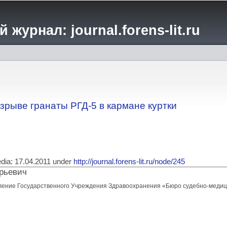
Перейти к
основному
журнал: journal.forens-lit.ru
содержанию
зрыве гранаты РГД-5 в кармане куртки
media: 17.04.2011 under
http://journal.forens-lit.ru/node/245
рьевич
ение Государственного Учреждения Здравоохранения «Бюро судебно-медици
 взрыве гранаты РГД-5 в кармане куртки