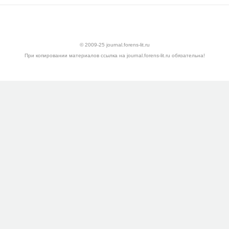
© 2009-25 journal.forens-lit.ru
При копировании материалов ссылка на journal.forens-lit.ru обязательна!