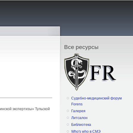
Все ресурсы
Судебно-медицинский форум
Forens
нской экспертизы» Тульской
Галерея
Литсалон
Библиотека
Who's who в СМЭ