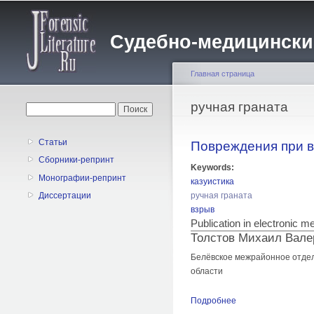
Судебно-медицинский 
Главная страница
Вы здесь
ручная граната
Форма поиска
Поиск
Статьи
Повреждения при в
Сборники-репринт
Keywords:
Монографии-репринт
казуистика
ручная граната
Диссертации
взрыв
Publication in electronic 
Толстов Михаил Вале
Белёвское межрайонное отдел
области
Подробнее
о Повреждения при