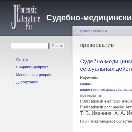
Судебно-медицинский 
Главная страница
Вы здесь
презерватив
Форма поиска
Поиск
Статьи
Судебно-медицинск
Сборники-репринт
сексуальных дейст
Монографии-репринт
Keywords:
Диссертации
сперма
вещественные доказательств
презерватив
Publication in electronic med
Publication in print media:
Т. В. Иванина, А. А. 
ГУЗ «Нижегородское областно