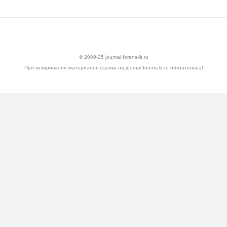
ская экспертиза презервативов в случаях противоправных сексуальных дейс
© 2009-25 journal.forens-lit.ru
При копировании материалов ссылка на journal.forens-lit.ru обязательна!