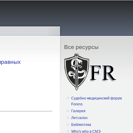
Все ресурсы
правных
Судебно-медицинский форум
Forens
Галерея
Литсалон
Библиотека
Who's who в СМЭ