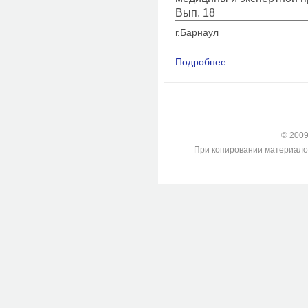
Вып. 18
г.Барнаул
Подробнее
о О возможности ис
трубчатых костей д
хроматину
© 2009-
При копировании материалов с