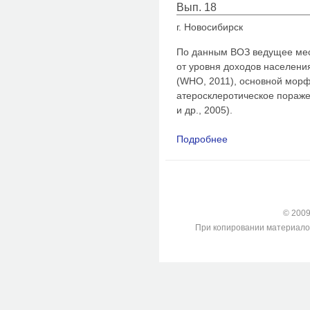
Вып. 18
г. Новосибирск
По данным ВОЗ ведущее мес
от уровня доходов населени
(WHO, 2011), основной морф
атеросклеротическое пораже
и др., 2005).
Подробнее
о Полиморфизм rs22
смерти среди мужчи
© 2009-
При копировании материалов с