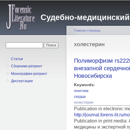
Пе
о
Судебно-медицинский жу
с
Главная страница
Вы здесь
холестерин
Форма поиска
Поиск
Статьи
Полиморфизм rs2228
Сборники-репринт
внезапной сердечно
Монографии-репринт
Новосибирска
Диссертации
Keywords:
генетика
сердце
холестерин
Publication in electronic 
http://journal.forens-lit.ru/
Publication in print medi
медицины и экспертной п