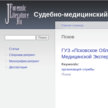
Пе
о
Судебно-медицинский жу
с
Главная страница
Вы здесь
Псков
Форма поиска
Поиск
Статьи
ГУЗ «Псковское Обл
Сборники-репринт
Медицинской Экспе
Монографии-репринт
Keywords:
Диссертации
организация службы
Псков