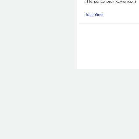
г. Петропавловск-Камчатский
Подробнее
о К вопросу эффе