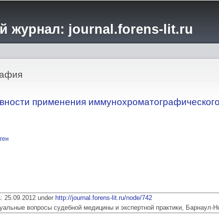
Перейти к
основному
журнал: journal.forens-lit.ru
содержанию
рафия
ивности применения иммунохроматографическог
ген
ia: 25.09.2012 under
http://journal.forens-lit.ru/node/742
 Актуальные вопросы судебной медицины и экспертной практики, Барнаул-