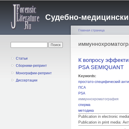
Судебно-медицинский 
Главная страница
Вы здесь
иммуннохроматог
Форма поиска
Поиск
Статьи
К вопросу эффект
Сборники-репринт
PSA SEMIQUANT
Монографии-репринт
Keywords:
Диссертации
простато-специфический анти
ПСА
PSA
иммуннохроматография
сперма
методика
Publication in electronic med
Publication in print media: