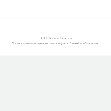
ктивности применения иммунохроматографического теста SERATEC PSA SEM
© 2009-25 journal.forens-lit.ru
При копировании материалов ссылка на journal.forens-lit.ru обязательна!