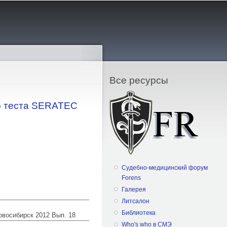
Все ресурсы
о теста SERATEC
Судебно-медицинский форум
Forens
Галерея
Литсалон
Библиотека
Новосибирск 2012 Вып. 18
Who's who в СМЭ