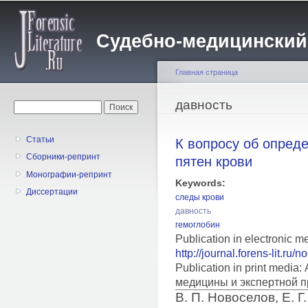
Пе
о
Судебно-медицинский жу
с
Главная страница
Вы здесь
давность
Форма поиска
Поиск
Статьи
К вопросу об опред
Сборники-репринт
пятен крови
Монографии-репринт
Keywords:
Диссертации
следы крови
давность
гемоглобин
Publication in electronic m
http://journal.forens-lit.ru/
Publication in print medi
медицины и экспертной п
В. П. Новоселов, Е. Г