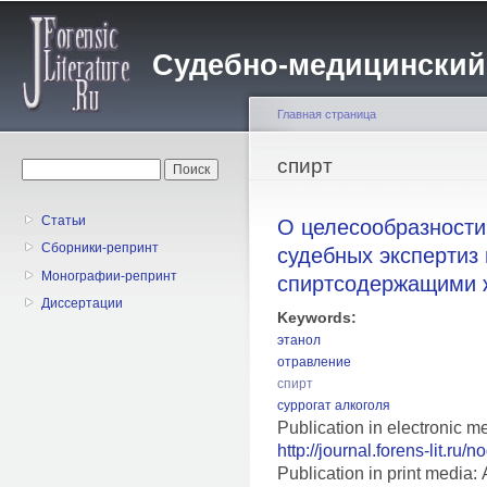
Пе
о
Судебно-медицинский жу
с
Главная страница
Вы здесь
спирт
Форма поиска
Поиск
Статьи
О целесообразности
Сборники-репринт
судебных экспертиз
Монографии-репринт
спиртсодержащими 
Диссертации
Keywords:
этанол
отравление
спирт
суррогат алкоголя
Publication in electronic m
http://journal.forens-lit.ru/
Publication in print medi