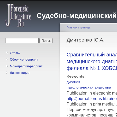
Пе
о
Судебно-медицинский жу
с
Главная страница
Вы здесь
Дмитренко Ю.А.
Форма поиска
Поиск
Статьи
Сравнительный анал
Сборники-репринт
медицинского диагн
Монографии-репринт
филиала № 1 ХОБС
Диссертации
Keywords:
диагноз
патологическая анатомия
Publication in electronic 
http://journal.forens-lit.ru/
Publication in print medi
Первой междунар. науч.-п
криминалистов, посвящ. 7