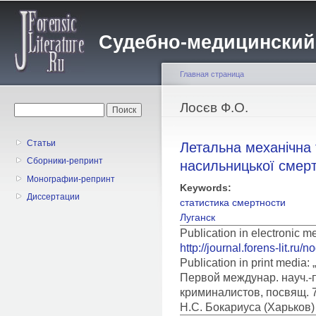
Пе
о
Судебно-медицинский жу
с
Главная страница
Вы здесь
Лосєв Ф.О.
Форма поиска
Поиск
Статьи
Летальна механічна 
Сборники-репринт
насильницької смерті
Монографии-репринт
Keywords:
Диссертации
статистика смертности
Луганск
Publication in electronic 
http://journal.forens-lit.ru/
Publication in print medi
Первой междунар. науч.-п
криминалистов, посвящ. 7
Н.С. Бокариуса (Харьков) 