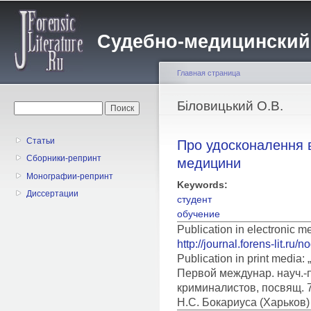
Пе
о
Судебно-медицинский жу
с
Главная страница
Вы здесь
Біловицький О.В.
Форма поиска
Поиск
Статьи
Про удосконалення 
Сборники-репринт
медицини
Монографии-репринт
Keywords:
Диссертации
студент
обучение
Publication in electronic 
http://journal.forens-lit.ru/
Publication in print medi
Первой междунар. науч.-п
криминалистов, посвящ. 7
Н.С. Бокариуса (Харьков) 