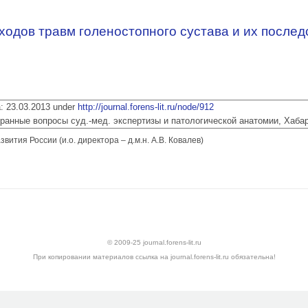
ходов травм голеностопного сустава и их послед
ia: 23.03.2013 under
http://journal.forens-lit.ru/node/912
 Избранные вопросы суд.-мед. экспертизы и патологической анатомии, Хаба
тия России (и.о. директора – д.м.н. А.В. Ковалев)
исходов травм голеностопного сустава и их последствий
© 2009-25 journal.forens-lit.ru
При копировании материалов ссылка на journal.forens-lit.ru обязательна!