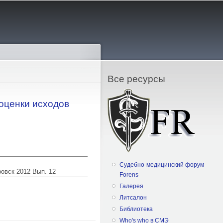
Все ресурсы
оценки исходов
Судебно-медицинский форум
ровск 2012 Вып. 12
Forens
Галерея
Литсалон
остопного сустава и их
Библиотека
Who's who в СМЭ