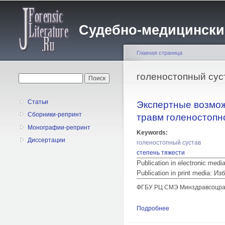
Судебно-медицинский 
Главная страница
Вы здесь
голеностопный сус
Форма поиска
Поиск
Статьи
Экспертные возмож
Сборники-репринт
травм голеностопно
Монографии-репринт
Keywords:
Диссертации
голеностопный сустав
степень тяжести
Publication in electronic med
Publication in print media:
ФГБУ РЦ СМЭ Минздравсоцразви
Подробнее
о Экспертные возм
последствий