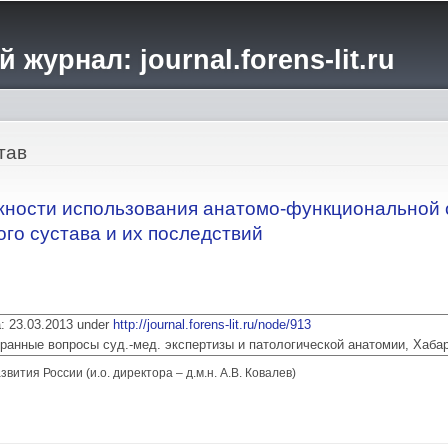
Перейти к
основному
журнал: journal.forens-lit.ru
содержанию
тав
ности использования анатомо-функциональной 
го сустава и их последствий
ia: 23.03.2013 under
http://journal.forens-lit.ru/node/913
 Избранные вопросы суд.-мед. экспертизы и патологической анатомии, Хаба
тия России (и.о. директора – д.м.н. А.В. Ковалев)
ожности использования анатомо-функциональной оценки исходов травм голен