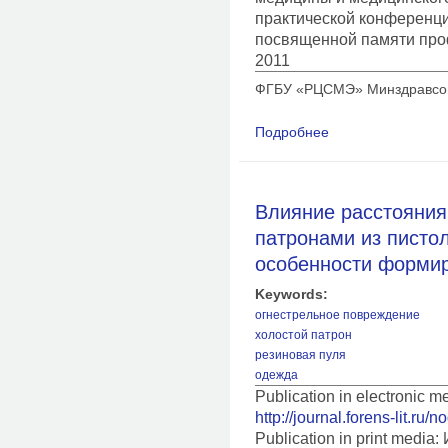
практической конференц
посвященной памяти про
2011
ФГБУ «РЦСМЭ» Минздравсоцр
Подробнее
о Особенности огне
причиненных холос
Влияние расстояния
патронами из писто
особенности форми
Keywords:
огнестрельное повреждение
холостой патрон
резиновая пуля
одежда
Publication in electronic 
http://journal.forens-lit.ru/
Publication in print medi