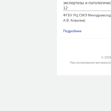
экспертизы и патологиче
12
ФГБУ РЦ СМЭ Минздравсоцраз
А.В. Ковалев)
Подробнее
о Влияние расстоян
МР-79-9ТМ на особ
© 2009-
При копировании материалов с