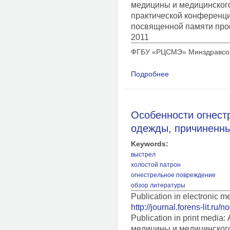
медицины и медицинского
практической конференц
посвященной памяти про
2011
ФГБУ «РЦСМЭ» Минздравсоцр
Подробнее
о Судебно-медицинс
одежды, причиненны
Особенности огнест
одежды, причиненн
Keywords:
выстрел
холостой патрон
огнестрельное повреждение
обзор литературы
Publication in electronic 
http://journal.forens-lit.ru/
Publication in print medi
медицины и медицинского