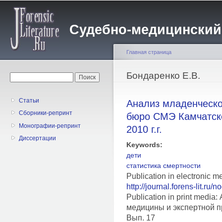
Пе
о
Судебно-медицинский жу
с
Главная страница
Вы здесь
Бондаренко Е.В.
Форма поиска
Поиск
Статьи
Анализ младенческо
Сборники-репринт
бюро СМЭ Камчатско
Монографии-репринт
2010 г.г.
Диссертации
Keywords:
дети
статистика смертности
Publication in electronic m
http://journal.forens-lit.ru/
Publication in print medi
медицины и экспертной п
Вып. 17