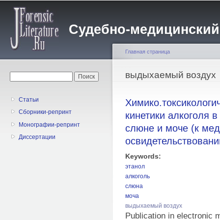
Пе
о
Судебно-медицинский жу
с
Главная страница
Вы здесь
выдыхаемый воздух
Форма поиска
Поиск
Статьи
Химико.токсикологи
Сборники-репринт
кинетики алкоголя в
Монографии-репринт
слюне и моче (к ме
Диссертации
освидетельствовани
Keywords:
этанол
алкоголь
слюна
моча
выдыхаемый воздух
Publication in electronic