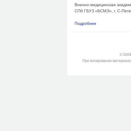
Военно-медицинская академи
СПб ГБУЗ «БСМЭ», г. С-Пете
Подробнее
о Опыт применения 
историкоархеологич
© 2009-
При копировании материалов с