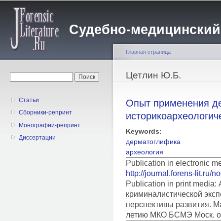
Пе
о
Судебно-медицинский жу
с
Главная страница
Вы здесь
Цетлин Ю.Б.
Форма поиска
Поиск
Статьи
Опыт применения де
Сборники-репринт
историкоархеологич
Монографии-репринт
Keywords:
Диссертации
дерматоглифика
археология
Publication in electronic 
http://journal.forens-lit.ru/
Publication in print medi
криминалистической эксп
перспективы развития. Ма
летию МКО БСМЭ Моск. об