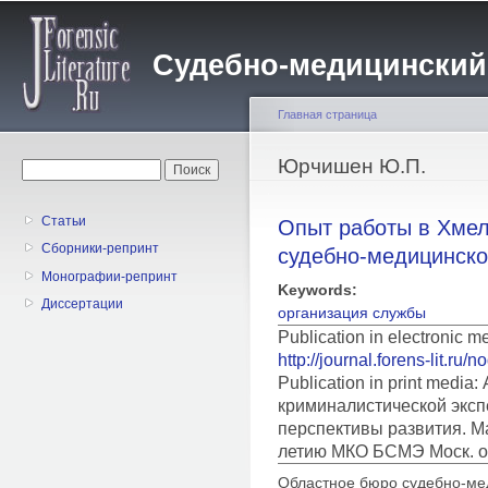
Пе
о
Судебно-медицинский жу
с
Главная страница
Вы здесь
Юрчишен Ю.П.
Форма поиска
Поиск
Статьи
Опыт работы в Хме
Сборники-репринт
судебно-медицинско
Монографии-репринт
Keywords:
Диссертации
организация службы
Publication in electronic 
http://journal.forens-lit.ru/
Publication in print medi
криминалистической эксп
перспективы развития. Ма
летию МКО БСМЭ Моск. об
Областное бюро судебно-мед