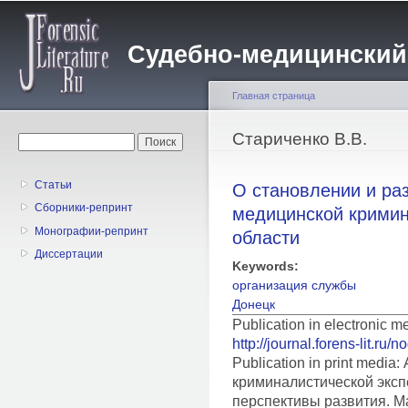
Пе
о
Судебно-медицинский жу
с
Главная страница
Вы здесь
Стариченко В.В.
Форма поиска
Поиск
Статьи
О становлении и ра
Сборники-репринт
медицинской кримин
Монографии-репринт
области
Диссертации
Keywords:
организация службы
Донецк
Publication in electronic 
http://journal.forens-lit.ru/
Publication in print medi
криминалистической эксп
перспективы развития. Ма