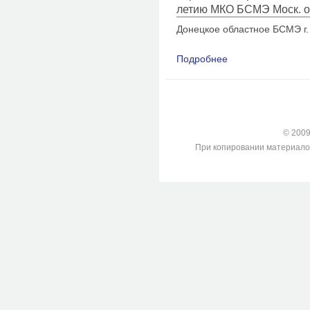
летию МКО БСМЭ Моск. об
Донецкое областное БСМЭ г.
Подробнее
о О становлении и 
криминалистики в Д
© 2009-
При копировании материалов с