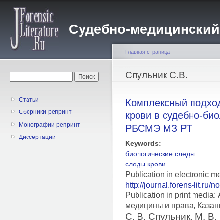
Пе
о
Судебно-медицинский жу
с
Главная страница
Вы здесь
Спульник С.В.
Форма поиска
Поиск
Статьи
Комплексный подход
Сборники-репринт
крови в судебно-би
Монографии-репринт
РБСМЭ МЗ РТ
Диссертации
Keywords:
биологические следы
следы крови
Publication in electronic m
http://journal.forens-lit.ru/
Publication in print medi
медицины и права, Казан
С. В. Спульник, М. В