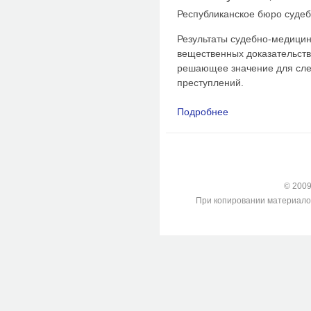
Республиканское бюро суде
Результаты судебно-медицин
вещественных доказательств
решающее значение для сле
преступлений.
Подробнее
о Комплексный подхо
биологическом отд
© 2009-
При копировании материалов с